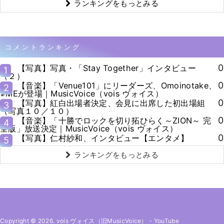
ランキングをもっとみる
コメントランキング
0
【写真】写真・「Stay Together」インタビュー
1
（２）
0
【音楽】「Venue101」にリーダーズ、Omoinotake、
2
≠MEが登場｜MusicVoice（vois ヴォイス）
0
【写真】紅白出場者決定、会見に出席した初出場組
3
（写真１０／１０）
0
【音楽】「十勝でロックを切り拓ひらく～ZION～ 完
4
全版」放送決定｜MusicVoice（vois ヴォイス）
0
【写真】仁村紗和、インタビュー【エンタメ】
5
ランキングをもっとみる
Copyright © 2026. vois ヴォイス（旧MusicVoice）
-
YouTube