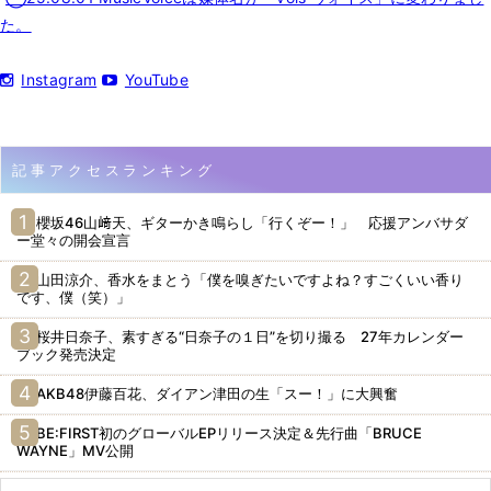
た。
Instagram
YouTube
記事アクセスランキング
櫻坂46山﨑天、ギターかき鳴らし「行くぞー！」 応援アンバサダ
ー堂々の開会宣言
山田涼介、香水をまとう「僕を嗅ぎたいですよね？すごくいい香り
です、僕（笑）」
桜井日奈子、素すぎる“日奈子の１日”を切り撮る 27年カレンダー
ブック発売決定
AKB48伊藤百花、ダイアン津田の生「スー！」に大興奮
BE:FIRST初のグローバルEPリリース決定＆先行曲「BRUCE
WAYNE」MV公開