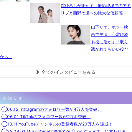
舘ひろしが明かす、撮影現場でのアド
リブと西野七瀬への絶大な信頼感
山下リオ、ホラー映
画で主演 心霊現象
も役に活かす「取り
憑かれてもいい役だ
から」
全てのインタビューをみる
お知らせ
◯06.12 Instagramのフォロワー数が4万人を突破。
◯06.01 TikTokのフォロワー数が2万を突破。
◯10.11 YouTubeチャンネルの登録者数が20万人を達成！
◯25.08.01 MusicVoiceは媒体名が「vois ヴォイス」に変わりまし