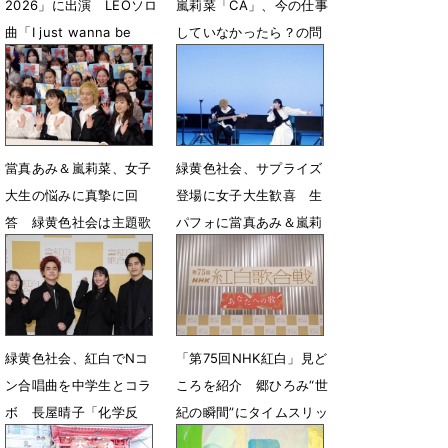
2026」に出演 LEOソロ
嵐莉菜「CA」、今の仕事
曲「I just wanna be
していなかったら？の問
myself」SPコラボ
いに 女子大生の相談に
回答
4月27日 17時29分
3月4日 08時58分
當真あみ＆嵐莉菜、女子
緑黄色社会、サプライズ
大生の悩みに真摯に回
登場に女子大生歓喜 生
答 緑黄色社会は主題歌
パフォに當真あみ＆嵐莉
を生披露
菜も感動 「鳥肌が」
3月4日 08時44分
3月4日 08時29分
緑黄色社会、紅白でNコ
「第75回NHK紅白」見ど
ン合唱曲を中学生とコラ
ころを紹介 郷ひろみ“世
ボ 長屋晴子「化学反
紀の瞬間”にタイムスリッ
応、面白さがきっとあ
プ!?