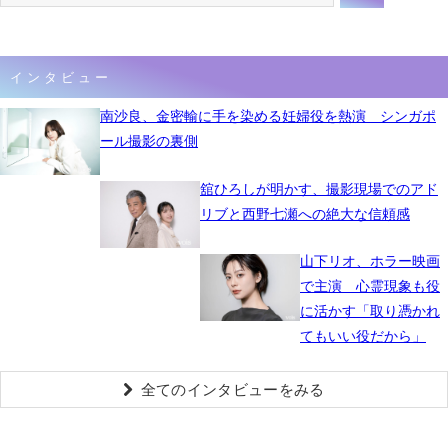
インタビュー
南沙良、金密輸に手を染める妊婦役を熱演 シンガポ
ール撮影の裏側
舘ひろしが明かす、撮影現場でのアド
リブと西野七瀬への絶大な信頼感
山下リオ、ホラー映画
で主演 心霊現象も役
に活かす「取り憑かれ
てもいい役だから」
全てのインタビューをみる