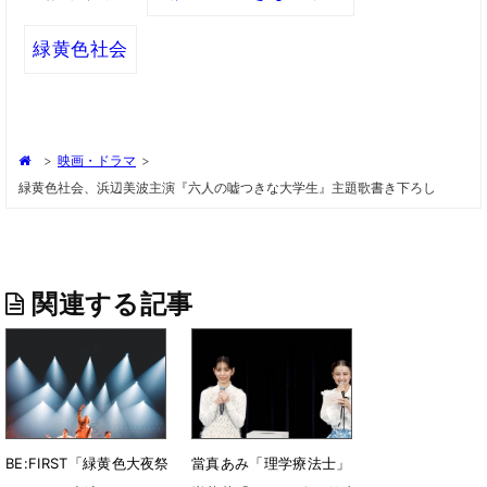
緑黄色社会
>
映画・ドラマ
>
緑黄色社会、浜辺美波主演『六人の嘘つきな大学生』主題歌書き下ろし
関連する記事
BE:FIRST「緑黄色大夜祭
當真あみ「理学療法士」