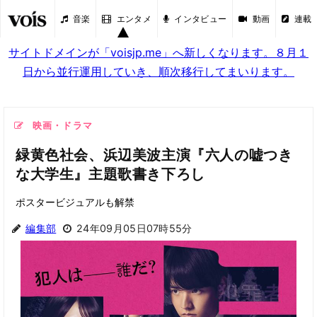
音楽
エンタメ
インタビュー
動画
連載
サイトドメインが「voisjp.me」へ新しくなります。８月１
日から並行運用していき、順次移行してまいります。
映画・ドラマ
緑黄色社会、浜辺美波主演『六人の嘘つき
な大学生』主題歌書き下ろし
ポスタービジュアルも解禁
編集部
24年09月05日07時55分