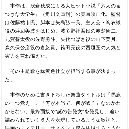
本作は、浅倉秋成による大ヒット小説『六人の嘘
つきな大学生』（角川文庫刊）の実写映画化。監督
は佐藤祐市氏、脚本は矢島弘一氏。主人公・嶌衣織
役の浜辺美波をはじめ、波多野祥吾役の赤楚衛二、
九賀蒼太役の佐野勇斗、矢代つばさ役の山下美月、
森久保公彦役の倉悠貴、袴田亮役の西垣匠の人気と
実力を兼ね備えた。
その主題歌を緑黄色社会が担当する事が決まっ
た。
本作のために書き下ろした楽曲タイトルは「馬鹿
の一つ覚え」。「何が本当で、何が嘘？」なのかわ
からない、最終面接で“謎の告発文”を発見し、追い
詰められていく６人を表現しているような歌詞と、
映画のミステリー、サスペンス感を体現するような