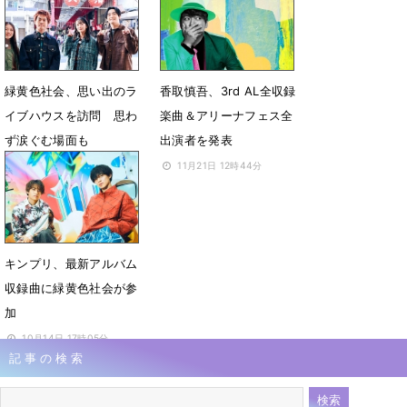
る」（一問一答）
12月23日 15時49分
12月29日 21時16分
緑黄色社会、思い出のラ
香取慎吾、3rd AL全収録
イブハウスを訪問 思わ
楽曲＆アリーナフェス全
ず涙ぐむ場面も
出演者を発表
12月2日 23時42分
11月21日 12時44分
キンプリ、最新アルバム
収録曲に緑黄色社会が参
加
10月14日 17時05分
記事の検索