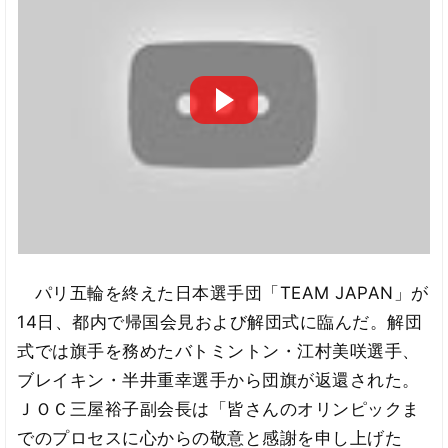
パリ五輪を終えた日本選手団「TEAM JAPAN」が
14日、都内で帰国会見および解団式に臨んだ。解団
式では旗手を務めたバトミントン・江村美咲選手、
ブレイキン・半井重幸選手から団旗が返還された。
ＪＯＣ三屋裕子副会長は「皆さんのオリンピックま
でのプロセスに心からの敬意と感謝を申し上げた