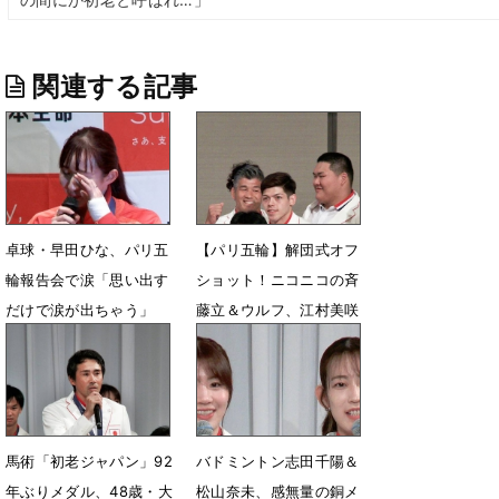
関連する記事
卓球・早田ひな、パリ五
【パリ五輪】解団式オフ
輪報告会で涙「思い出す
ショット！ニコニコの斉
だけで涙が出ちゃう」
藤立＆ウルフ、江村美咲
と阿部一二三も談笑
8月20日 13時53分
8月16日 16時30分
馬術「初老ジャパン」92
バドミントン志田千陽＆
年ぶりメダル、48歳・大
松山奈未、感無量の銅メ