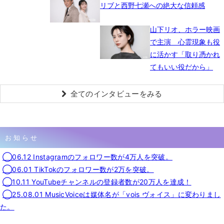
リブと西野七瀬への絶大な信頼感
山下リオ、ホラー映画
で主演 心霊現象も役
に活かす「取り憑かれ
てもいい役だから」
全てのインタビューをみる
お知らせ
◯06.12 Instagramのフォロワー数が4万人を突破。
◯06.01 TikTokのフォロワー数が2万を突破。
◯10.11 YouTubeチャンネルの登録者数が20万人を達成！
◯25.08.01 MusicVoiceは媒体名が「vois ヴォイス」に変わりまし
た。