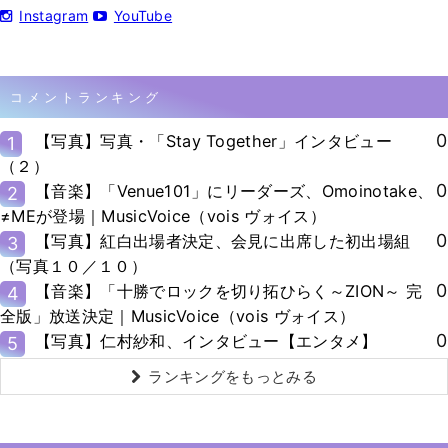
Instagram
YouTube
コメントランキング
0
【写真】写真・「Stay Together」インタビュー
1
（２）
0
【音楽】「Venue101」にリーダーズ、Omoinotake、
2
≠MEが登場｜MusicVoice（vois ヴォイス）
0
【写真】紅白出場者決定、会見に出席した初出場組
3
（写真１０／１０）
0
【音楽】「十勝でロックを切り拓ひらく～ZION～ 完
4
全版」放送決定｜MusicVoice（vois ヴォイス）
0
【写真】仁村紗和、インタビュー【エンタメ】
5
ランキングをもっとみる