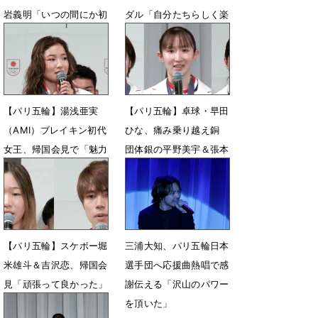
岩義明「いつの間にか初
ダル「自分たちらしく楽
老と呼ばれ…」
しめた」
8月16日 15時09分
8月15日 20時18分
【パリ五輪】湯浅亜実
【パリ五輪】卓球・早田
（AMI）ブレイキン初代
ひな、痛み乗り越え銅
女王、帰国会見で「魅力
団体銀の平野美宇＆張本
が伝わっていたら」
美和と帰国会見で感謝
8月14日 22時25分
8月14日 17時14分
【パリ五輪】スケボー堀
三浦大知、パリ五輪日本
米雄斗＆吉沢恋、帰国会
選手団へ応援曲熱唱で感
見「頑張って良かった」
謝伝える「沢山のパワー
ロス大会へ意欲
を頂いた」