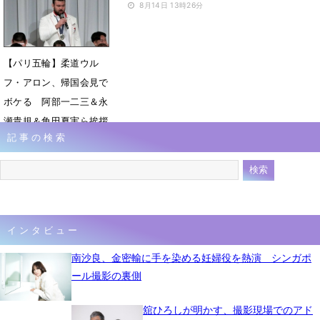
8月14日 15時48分
8月14日 13時26分
【パリ五輪】柔道ウル
フ・アロン、帰国会見で
ボケる 阿部一二三＆永
瀬貴規＆角田夏実ら挨拶
記事の検索
8月14日 13時06分
インタビュー
南沙良、金密輸に手を染める妊婦役を熱演 シンガポ
ール撮影の裏側
舘ひろしが明かす、撮影現場でのアド