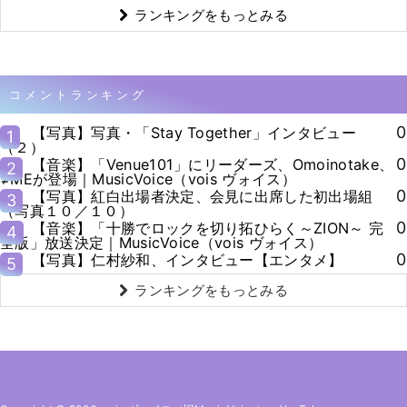
ランキングをもっとみる
コメントランキング
0
【写真】写真・「Stay Together」インタビュー
1
（２）
0
【音楽】「Venue101」にリーダーズ、Omoinotake、
2
≠MEが登場｜MusicVoice（vois ヴォイス）
0
【写真】紅白出場者決定、会見に出席した初出場組
3
（写真１０／１０）
0
【音楽】「十勝でロックを切り拓ひらく～ZION～ 完
4
全版」放送決定｜MusicVoice（vois ヴォイス）
0
【写真】仁村紗和、インタビュー【エンタメ】
5
ランキングをもっとみる