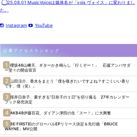
◯25.08.01 MusicVoiceは媒体名が「vois ヴォイス」に変わりまし
た。
Instagram
YouTube
記事アクセスランキング
櫻坂46山﨑天、ギターかき鳴らし「行くぞー！」 応援アンバサダ
ー堂々の開会宣言
山田涼介、香水をまとう「僕を嗅ぎたいですよね？すごくいい香り
です、僕（笑）」
桜井日奈子、素すぎる“日奈子の１日”を切り撮る 27年カレンダー
ブック発売決定
AKB48伊藤百花、ダイアン津田の生「スー！」に大興奮
BE:FIRST初のグローバルEPリリース決定＆先行曲「BRUCE
WAYNE」MV公開