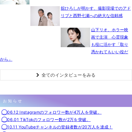
舘ひろしが明かす、撮影現場でのアド
リブと西野七瀬への絶大な信頼感
山下リオ、ホラー映
画で主演 心霊現象
も役に活かす「取り
憑かれてもいい役だ
から」
全てのインタビューをみる
お知らせ
◯06.12 Instagramのフォロワー数が4万人を突破。
◯06.01 TikTokのフォロワー数が2万を突破。
◯10.11 YouTubeチャンネルの登録者数が20万人を達成！