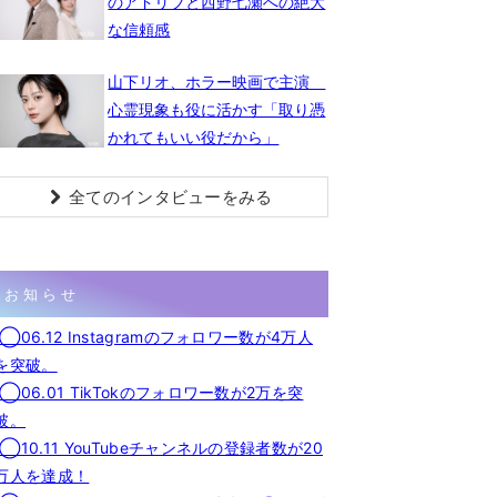
のアドリブと西野七瀬への絶大
な信頼感
山下リオ、ホラー映画で主演
心霊現象も役に活かす「取り憑
かれてもいい役だから」
全てのインタビューをみる
お知らせ
◯06.12 Instagramのフォロワー数が4万人
を突破。
◯06.01 TikTokのフォロワー数が2万を突
破。
◯10.11 YouTubeチャンネルの登録者数が20
万人を達成！