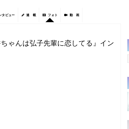
ンタビュー
連 載
フォト
動 画
香ちゃんは弘子先輩に恋してる』イン