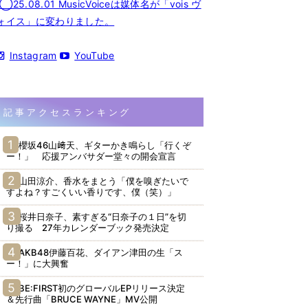
◯25.08.01 MusicVoiceは媒体名が「vois ヴ
ォイス」に変わりました。
Instagram
YouTube
記事アクセスランキング
櫻坂46山﨑天、ギターかき鳴らし「行くぞ
ー！」 応援アンバサダー堂々の開会宣言
山田涼介、香水をまとう「僕を嗅ぎたいで
すよね？すごくいい香りです、僕（笑）」
桜井日奈子、素すぎる“日奈子の１日”を切
り撮る 27年カレンダーブック発売決定
AKB48伊藤百花、ダイアン津田の生「ス
ー！」に大興奮
BE:FIRST初のグローバルEPリリース決定
＆先行曲「BRUCE WAYNE」MV公開