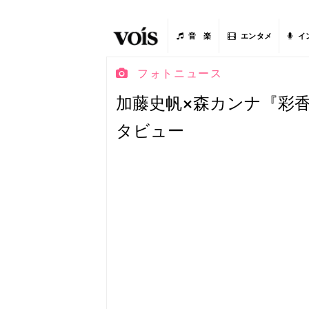
音 楽
エンタメ
イ
フォトニュース
加藤史帆×森カンナ『彩
タビュー