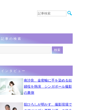
音楽
エンタメ
インタビュー
動画
記事の検索
連載
フォト
インタビュー
南沙良、金密輸に手を染める妊
婦役を熱演 シンガポール撮影
の裏側
舘ひろしが明かす、撮影現場で