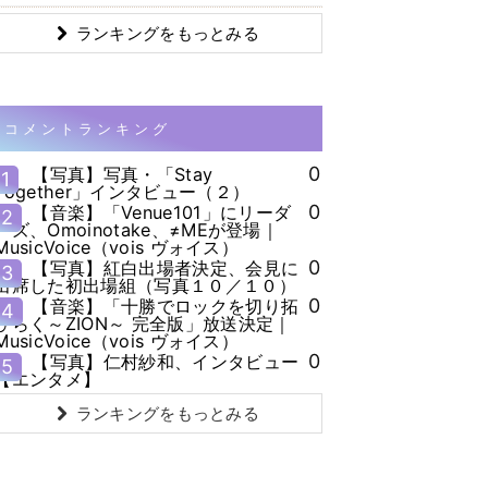
ランキングをもっとみる
コメントランキング
0
【写真】写真・「Stay
1
Together」インタビュー（２）
0
【音楽】「Venue101」にリーダ
2
ーズ、Omoinotake、≠MEが登場｜
MusicVoice（vois ヴォイス）
0
【写真】紅白出場者決定、会見に
3
出席した初出場組（写真１０／１０）
0
【音楽】「十勝でロックを切り拓
4
ひらく～ZION～ 完全版」放送決定｜
MusicVoice（vois ヴォイス）
0
【写真】仁村紗和、インタビュー
5
【エンタメ】
ランキングをもっとみる