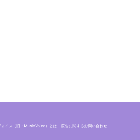
 ヴォイス（旧・MusicVoice）とは
広告に関するお問い合わせ