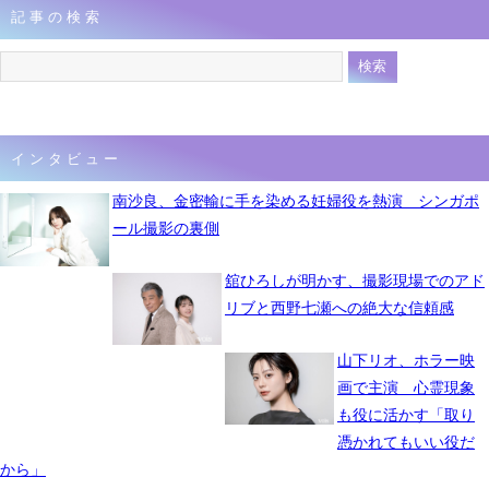
記事の検索
インタビュー
南沙良、金密輸に手を染める妊婦役を熱演 シンガポ
ール撮影の裏側
舘ひろしが明かす、撮影現場でのアド
リブと西野七瀬への絶大な信頼感
山下リオ、ホラー映
画で主演 心霊現象
も役に活かす「取り
憑かれてもいい役だ
から」