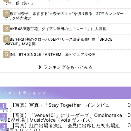
です、僕（笑）」
桜井日奈子、素すぎる“日奈子の１日”を切り撮る 27年カレンダー
ブック発売決定
AKB48伊藤百花、ダイアン津田の生「スー！」に大興奮
BE:FIRST初のグローバルEPリリース決定＆先行曲「BRUCE
WAYNE」MV公開
INI、9TH SINGLE「ANTHEM」新ビジュアル公開
ランキングをもっとみる
コメントランキング
0
【写真】写真・「Stay Together」インタビュー
1
（２）
0
【音楽】「Venue101」にリーダーズ、Omoinotake、
2
≠MEが登場｜MusicVoice（vois ヴォイス）
0
【写真】紅白出場者決定、会見に出席した初出場組
3
（写真１０／１０）