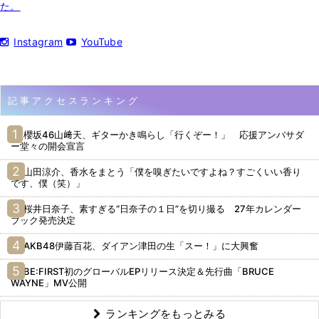
た。
Instagram
YouTube
記事アクセスランキング
櫻坂46山﨑天、ギターかき鳴らし「行くぞー！」 応援アンバサダ
ー堂々の開会宣言
山田涼介、香水をまとう「僕を嗅ぎたいですよね？すごくいい香り
です、僕（笑）」
桜井日奈子、素すぎる“日奈子の１日”を切り撮る 27年カレンダー
ブック発売決定
AKB48伊藤百花、ダイアン津田の生「スー！」に大興奮
BE:FIRST初のグローバルEPリリース決定＆先行曲「BRUCE
WAYNE」MV公開
ランキングをもっとみる