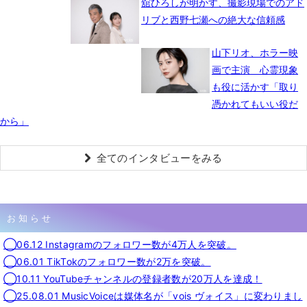
舘ひろしが明かす、撮影現場でのアド
リブと西野七瀬への絶大な信頼感
山下リオ、ホラー映
画で主演 心霊現象
も役に活かす「取り
憑かれてもいい役だ
から」
全てのインタビューをみる
お知らせ
◯06.12 Instagramのフォロワー数が4万人を突破。
◯06.01 TikTokのフォロワー数が2万を突破。
◯10.11 YouTubeチャンネルの登録者数が20万人を達成！
◯25.08.01 MusicVoiceは媒体名が「vois ヴォイス」に変わりまし