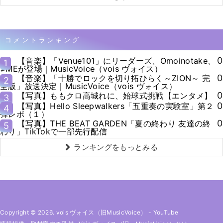
コメントランキング
0
【音楽】「Venue101」にリーダーズ、Omoinotake、
1
≠MEが登場｜MusicVoice（vois ヴォイス）
0
【音楽】「十勝でロックを切り拓ひらく～ZION～ 完
2
全版」放送決定｜MusicVoice（vois ヴォイス）
0
【写真】ももクロ高城れに、始球式挑戦【エンタメ】
3
0
【写真】Hello Sleepwalkers「五重奏の実験室」第２
4
弾レポ（１）
0
【写真】THE BEAT GARDEN「夏の終わり 友達の終
5
わり」TikTokで一部先行配信
ランキングをもっとみる
Copyright © 2026. vois ヴォイス（旧MusicVoice）
-
YouTube