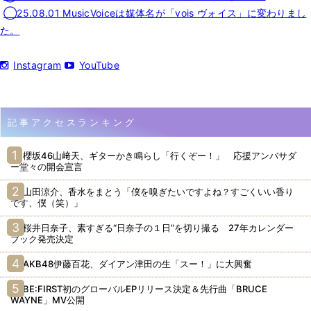
◯25.08.01 MusicVoiceは媒体名が「vois ヴォイス」に変わりまし
た。
Instagram
YouTube
記事アクセスランキング
櫻坂46山﨑天、ギターかき鳴らし「行くぞー！」 応援アンバサダ
ー堂々の開会宣言
山田涼介、香水をまとう「僕を嗅ぎたいですよね？すごくいい香り
です、僕（笑）」
桜井日奈子、素すぎる“日奈子の１日”を切り撮る 27年カレンダー
ブック発売決定
AKB48伊藤百花、ダイアン津田の生「スー！」に大興奮
BE:FIRST初のグローバルEPリリース決定＆先行曲「BRUCE
WAYNE」MV公開