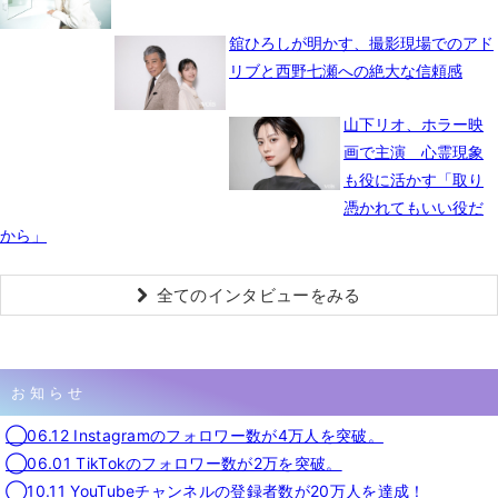
舘ひろしが明かす、撮影現場でのアド
リブと西野七瀬への絶大な信頼感
山下リオ、ホラー映
画で主演 心霊現象
も役に活かす「取り
憑かれてもいい役だ
から」
全てのインタビューをみる
お知らせ
◯06.12 Instagramのフォロワー数が4万人を突破。
◯06.01 TikTokのフォロワー数が2万を突破。
◯10.11 YouTubeチャンネルの登録者数が20万人を達成！