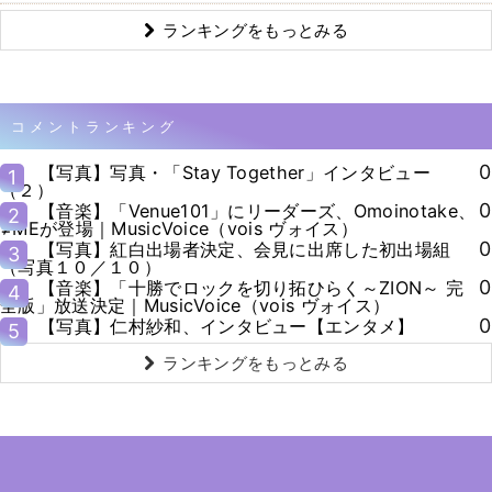
ランキングをもっとみる
コメントランキング
0
【写真】写真・「Stay Together」インタビュー
1
（２）
0
【音楽】「Venue101」にリーダーズ、Omoinotake、
2
≠MEが登場｜MusicVoice（vois ヴォイス）
0
【写真】紅白出場者決定、会見に出席した初出場組
3
（写真１０／１０）
0
【音楽】「十勝でロックを切り拓ひらく～ZION～ 完
4
全版」放送決定｜MusicVoice（vois ヴォイス）
0
【写真】仁村紗和、インタビュー【エンタメ】
5
ランキングをもっとみる