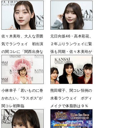
が」ステージ裏インタビ
レ」でランウェイ
ュー
4月13日 06時56分
5月9日 16時15分
佐々木美玲、大人な雰囲
元日向坂46・高本彩花、
気でランウェイ 初出演
２年ぶりランウェイに緊
の関コレに「関西出身な
張も同期・佐々木美玲が
ので嬉しい」
支えに
4月13日 06時50分
4月13日 06時40分
小林幸子「若いものに巻
熊田曜子、関コレ恒例の
かれたい」“ラスボス”が
水着ランウェイ ボディ
関コレ初降臨
メイクで体脂肪は９％
4月6日 17時00分
4月6日 10時12分