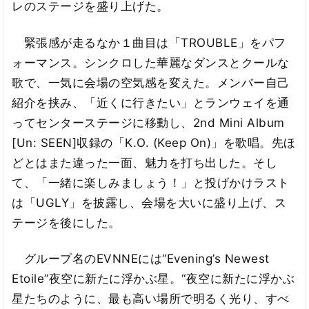
レのステージを盛り上げた。
緊張感が走るなか１曲目は「TROUBLE」をパフ
ォーマンス。シンクロした華麗なダンスとクールな
歌で、一気に会場の空気感を変えた。メンバー自己
紹介を挟み、「近くに行きたい」とランウェイを通
ってセンターステージに移動し、2nd Mini Album
[Un: SEEN]収録の「K.O. (Keep On)」を歌唱。先ほ
どとはまた違った一面、魅力を打ち出した。そし
て、「一緒に楽しみましょう！」と投げかけラスト
は「UGLY」を披露し、会場を大いに盛り上げ、ス
テージを後にした。
グループ名のEVNNEには“Evening’s Newest
Etoile”夜空に新たに浮かぶ星。“夜空に新たに浮かぶ
星たちのように、最も高い場所で明るく光り、すべ