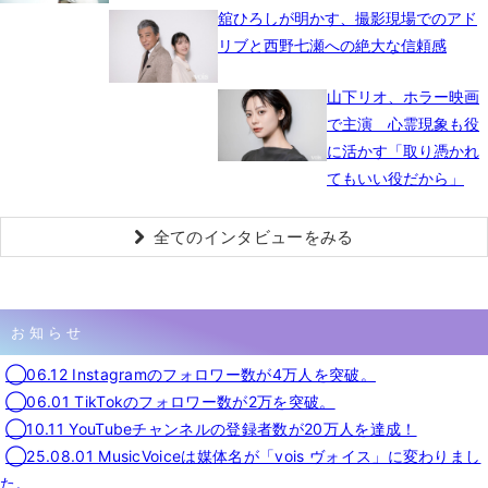
舘ひろしが明かす、撮影現場でのアド
リブと西野七瀬への絶大な信頼感
山下リオ、ホラー映画
で主演 心霊現象も役
に活かす「取り憑かれ
てもいい役だから」
全てのインタビューをみる
お知らせ
◯06.12 Instagramのフォロワー数が4万人を突破。
◯06.01 TikTokのフォロワー数が2万を突破。
◯10.11 YouTubeチャンネルの登録者数が20万人を達成！
◯25.08.01 MusicVoiceは媒体名が「vois ヴォイス」に変わりまし
た。