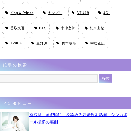
King & Prince
キンプリ
STU48
JO1
香取慎吾
BTS
米津玄師
柏木由紀
TWICE
星野源
橋本環奈
中居正広
記事の検索
インタビュー
南沙良、金密輸に手を染める妊婦役を熱演 シンガポ
ール撮影の裏側