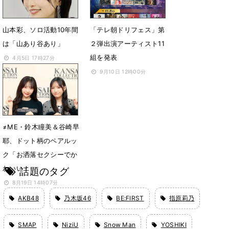
山本彩、ソロ活動10年間
「テレ朝ドリフェス」第
は「山あり谷あり」
２弾出演アーティスト11
組を発表
4月5日 17時27分
9月10日 12時00分
≠ME・鈴木瞳美＆谷崎早
耶、ドット柄のペアルッ
ク「お洒落セクシーでか
わいい！」
話題のタグ
8月19日 14時07分
AKB48
乃木坂46
BE:FIRST
指原莉乃
SMAP
NiziU
Snow Man
YOSHIKI