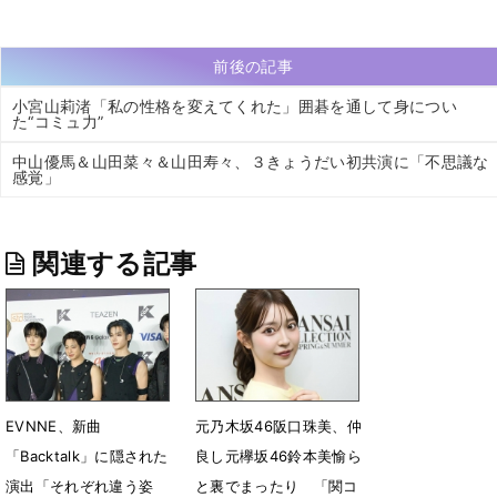
前後の記事
小宮山莉渚「私の性格を変えてくれた」囲碁を通して身につい
た“コミュ力”
中山優馬＆山田菜々＆山田寿々、３きょうだい初共演に「不思議な
感覚」
関連する記事
EVNNE、新曲
元乃木坂46阪口珠美、仲
「Backtalk」に隠された
良し元欅坂46鈴本美愉ら
演出「それぞれ違う姿
と裏でまったり 「関コ