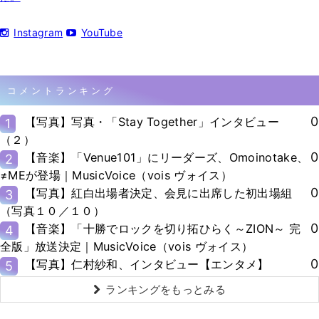
Instagram
YouTube
コメントランキング
0
【写真】写真・「Stay Together」インタビュー
1
（２）
0
【音楽】「Venue101」にリーダーズ、Omoinotake、
2
≠MEが登場｜MusicVoice（vois ヴォイス）
0
【写真】紅白出場者決定、会見に出席した初出場組
3
（写真１０／１０）
0
【音楽】「十勝でロックを切り拓ひらく～ZION～ 完
4
全版」放送決定｜MusicVoice（vois ヴォイス）
0
【写真】仁村紗和、インタビュー【エンタメ】
5
ランキングをもっとみる