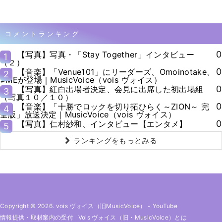
コメントランキング
0
【写真】写真・「Stay Together」インタビュー
1
（２）
0
【音楽】「Venue101」にリーダーズ、Omoinotake、
2
≠MEが登場｜MusicVoice（vois ヴォイス）
0
【写真】紅白出場者決定、会見に出席した初出場組
3
（写真１０／１０）
0
【音楽】「十勝でロックを切り拓ひらく～ZION～ 完
4
全版」放送決定｜MusicVoice（vois ヴォイス）
0
【写真】仁村紗和、インタビュー【エンタメ】
5
ランキングをもっとみる
Copyright © 2026. vois ヴォイス（旧MusicVoice）
-
YouTube
情報提供・取材案内の受付
Vois ヴォイス（旧・MusicVoice）とは