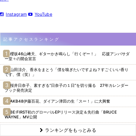
Instagram
YouTube
記事アクセスランキング
櫻坂46山﨑天、ギターかき鳴らし「行くぞー！」 応援アンバサダ
ー堂々の開会宣言
山田涼介、香水をまとう「僕を嗅ぎたいですよね？すごくいい香り
です、僕（笑）」
桜井日奈子、素すぎる“日奈子の１日”を切り撮る 27年カレンダー
ブック発売決定
AKB48伊藤百花、ダイアン津田の生「スー！」に大興奮
BE:FIRST初のグローバルEPリリース決定＆先行曲「BRUCE
WAYNE」MV公開
ランキングをもっとみる