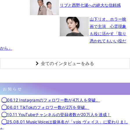
リブと西野七瀬への絶大な信頼感
山下リオ、ホラー映
画で主演 心霊現象
も役に活かす「取り
憑かれてもいい役だ
から」
全てのインタビューをみる
お知らせ
◯06.12 Instagramのフォロワー数が4万人を突破。
◯06.01 TikTokのフォロワー数が2万を突破。
◯10.11 YouTubeチャンネルの登録者数が20万人を達成！
◯25.08.01 MusicVoiceは媒体名が「vois ヴォイス」に変わりまし
た。