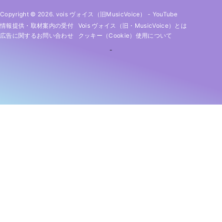
Copyright © 2026. vois ヴォイス（旧MusicVoice）
-
YouTube
情報提供・取材案内の受付
Vois ヴォイス（旧・MusicVoice）とは
広告に関するお問い合わせ
クッキー（cookie）使用について
-