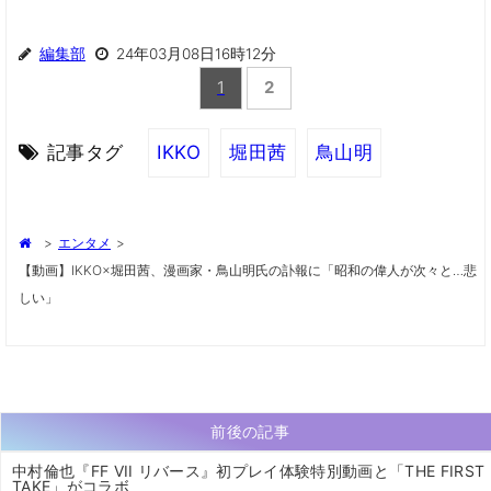
編集部
24年03月08日16時12分
1
2
記事タグ
IKKO
堀田茜
鳥山明
>
エンタメ
>
【動画】IKKO×堀田茜、漫画家・鳥山明氏の訃報に「昭和の偉人が次々と…悲
しい」
前後の記事
中村倫也『FF VII リバース』初プレイ体験特別動画と「THE FIRST
TAKE」がコラボ