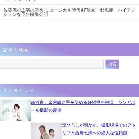
佐藤流司主演の痛快“ミュージカル時代劇”映画「邪魚隊」ハイテン
ションな予告映像公開
記事の検索
インタビュー
南沙良、金密輸に手を染める妊婦役を熱演 シンガポ
ール撮影の裏側
舘ひろしが明かす、撮影現場でのアド
リブと西野七瀬への絶大な信頼感