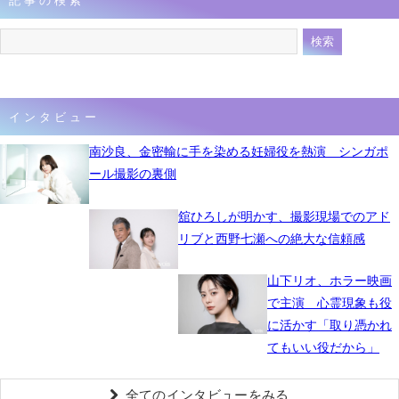
記事の検索
インタビュー
南沙良、金密輸に手を染める妊婦役を熱演 シンガポ
ール撮影の裏側
舘ひろしが明かす、撮影現場でのアド
リブと西野七瀬への絶大な信頼感
山下リオ、ホラー映画
で主演 心霊現象も役
に活かす「取り憑かれ
てもいい役だから」
全てのインタビューをみる