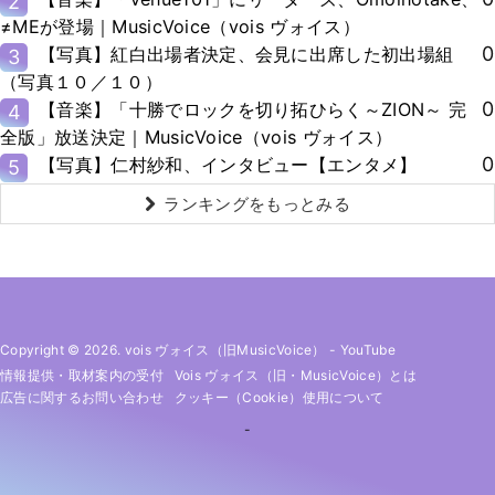
2
≠MEが登場｜MusicVoice（vois ヴォイス）
0
【写真】紅白出場者決定、会見に出席した初出場組
3
（写真１０／１０）
0
【音楽】「十勝でロックを切り拓ひらく～ZION～ 完
4
全版」放送決定｜MusicVoice（vois ヴォイス）
0
【写真】仁村紗和、インタビュー【エンタメ】
5
ランキングをもっとみる
Copyright © 2026. vois ヴォイス（旧MusicVoice）
-
YouTube
情報提供・取材案内の受付
Vois ヴォイス（旧・MusicVoice）とは
広告に関するお問い合わせ
クッキー（cookie）使用について
-