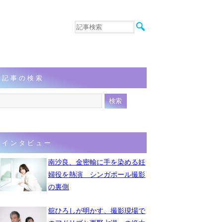
音楽
エンタメ
インタビュー
動画
記事の検索
連載
フォト
インタビュー
南沙良、金密輸に手を染める妊
婦役を熱演 シンガポール撮影
の裏側
舘ひろしが明かす、撮影現場で