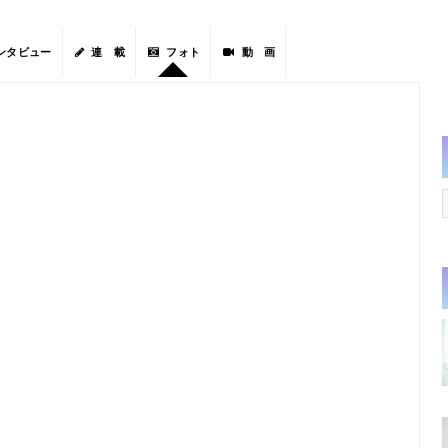
ンタビュー
連 載
フォト
動 画