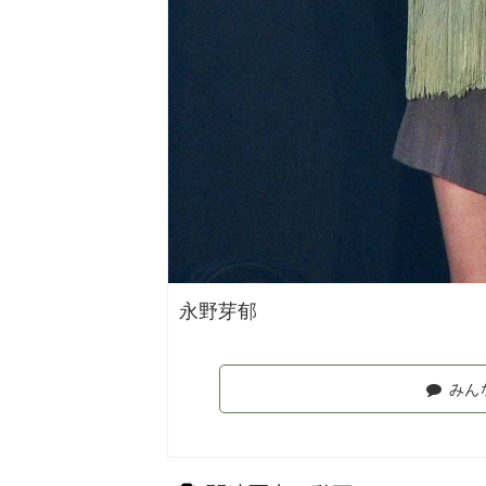
永野芽郁
みん