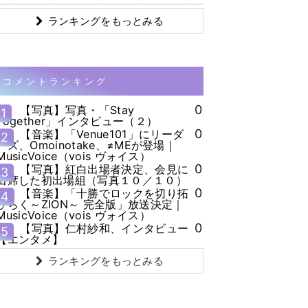
ランキングをもっとみる
コメントランキング
0
【写真】写真・「Stay
1
Together」インタビュー（２）
0
【音楽】「Venue101」にリーダ
2
ーズ、Omoinotake、≠MEが登場｜
MusicVoice（vois ヴォイス）
0
【写真】紅白出場者決定、会見に
3
出席した初出場組（写真１０／１０）
0
【音楽】「十勝でロックを切り拓
4
ひらく～ZION～ 完全版」放送決定｜
MusicVoice（vois ヴォイス）
0
【写真】仁村紗和、インタビュー
5
【エンタメ】
ランキングをもっとみる