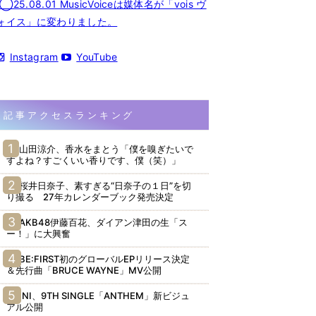
◯25.08.01 MusicVoiceは媒体名が「vois ヴ
ォイス」に変わりました。
Instagram
YouTube
記事アクセスランキング
山田涼介、香水をまとう「僕を嗅ぎたいで
すよね？すごくいい香りです、僕（笑）」
桜井日奈子、素すぎる“日奈子の１日”を切
り撮る 27年カレンダーブック発売決定
AKB48伊藤百花、ダイアン津田の生「ス
ー！」に大興奮
BE:FIRST初のグローバルEPリリース決定
＆先行曲「BRUCE WAYNE」MV公開
INI、9TH SINGLE「ANTHEM」新ビジュ
アル公開