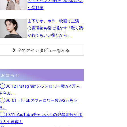
のアドリブと西野七瀬への絶大
な信頼感
山下リオ、ホラー映画で主演
心霊現象も役に活かす「取り憑
かれてもいい役だから」
全てのインタビューをみる
お知らせ
◯06.12 Instagramのフォロワー数が4万人
を突破。
◯06.01 TikTokのフォロワー数が2万を突
破。
◯10.11 YouTubeチャンネルの登録者数が20
万人を達成！