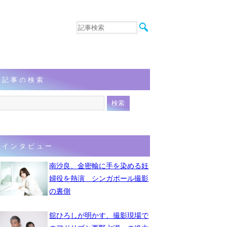
音楽
エンタメ
インタビュー
動画
記事の検索
連載
フォト
インタビュー
南沙良、金密輸に手を染める妊
婦役を熱演 シンガポール撮影
の裏側
舘ひろしが明かす、撮影現場で