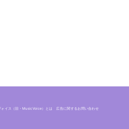
 ヴォイス（旧・MusicVoice）とは
広告に関するお問い合わせ