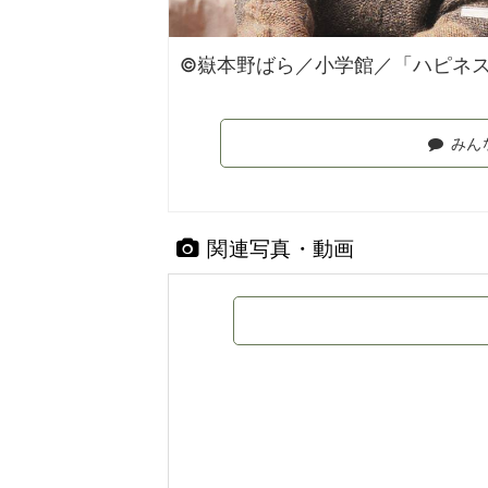
©嶽本野ばら／小学館／「ハピネ
みん
関連写真・動画