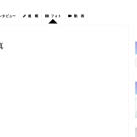
ンタビュー
連 載
フォト
動 画
真