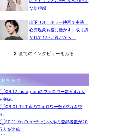
のアドリブと西野七瀬への絶大
な信頼感
山下リオ、ホラー映画で主演
心霊現象も役に活かす「取り憑
かれてもいい役だから」
全てのインタビューをみる
お知らせ
◯06.12 Instagramのフォロワー数が4万人
を突破。
◯06.01 TikTokのフォロワー数が2万を突
破。
◯10.11 YouTubeチャンネルの登録者数が20
万人を達成！