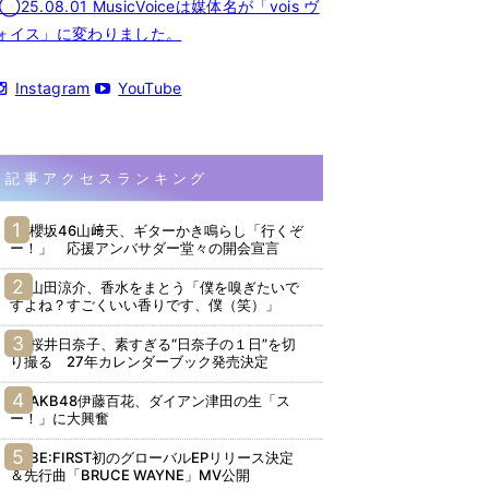
◯25.08.01 MusicVoiceは媒体名が「vois ヴ
ォイス」に変わりました。
Instagram
YouTube
記事アクセスランキング
櫻坂46山﨑天、ギターかき鳴らし「行くぞ
ー！」 応援アンバサダー堂々の開会宣言
山田涼介、香水をまとう「僕を嗅ぎたいで
すよね？すごくいい香りです、僕（笑）」
桜井日奈子、素すぎる“日奈子の１日”を切
り撮る 27年カレンダーブック発売決定
AKB48伊藤百花、ダイアン津田の生「ス
ー！」に大興奮
BE:FIRST初のグローバルEPリリース決定
＆先行曲「BRUCE WAYNE」MV公開