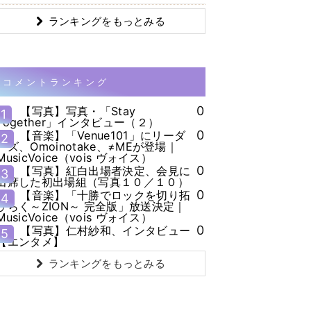
ランキングをもっとみる
コメントランキング
0
【写真】写真・「Stay
1
Together」インタビュー（２）
0
【音楽】「Venue101」にリーダ
2
ーズ、Omoinotake、≠MEが登場｜
MusicVoice（vois ヴォイス）
0
【写真】紅白出場者決定、会見に
3
出席した初出場組（写真１０／１０）
0
【音楽】「十勝でロックを切り拓
4
ひらく～ZION～ 完全版」放送決定｜
MusicVoice（vois ヴォイス）
0
【写真】仁村紗和、インタビュー
5
【エンタメ】
ランキングをもっとみる