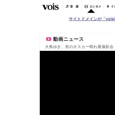
音 楽
エンタメ
イ
サイトドメインが「voi
動画ニュース
大角ゆき、初のオスカー晴れ着撮影会