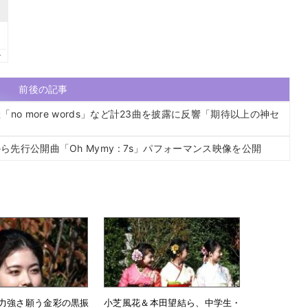
前後の記事
o more words」など計23曲を披露に反響「期待以上の神セ
lbumから先行公開曲「Oh Mymy : 7s」パフォーマンス映像を公開
力強さ願う金彩の黒振
小芝風花＆本田望結ら、中学生・