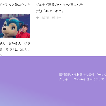
でビシッと決めたいと
ギュナイ滝美のやりたい事にハテ
ナ顔「JKケーキ？」
22時42分
12月7日 18時13分
さん・お姉さん、ゆき
場 皆で「にじのむこ
白
 19時53分
情報提供・取材案内の受付
Vois
クッキー（cookie）使用について