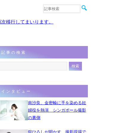
音楽
エンタメ
、順次移行してまいります。
インタビュー
動画
連載
フォト
記事の検索
インタビュー
南沙良、金密輸に手を染める妊
婦役を熱演 シンガポール撮影
の裏側
舘ひろしが明かす、撮影現場で