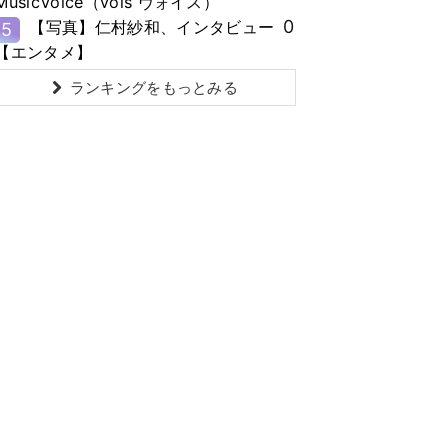
MusicVoice（vois ヴォイス）
0
【写真】仁村紗和、インタビュー
5
【エンタメ】
ランキングをもっとみる