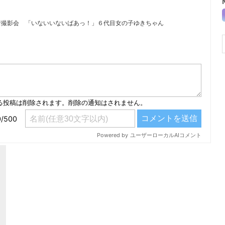
着撮影会 「いないいないばあっ！」６代目女の子ゆきちゃん
）