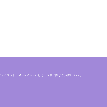
 ヴォイス（旧・MusicVoice）とは
広告に関するお問い合わせ