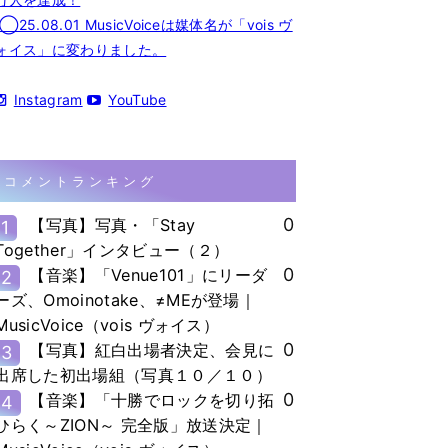
◯25.08.01 MusicVoiceは媒体名が「vois ヴ
ォイス」に変わりました。
Instagram
YouTube
コメントランキング
0
【写真】写真・「Stay
1
Together」インタビュー（２）
0
【音楽】「Venue101」にリーダ
2
ーズ、Omoinotake、≠MEが登場｜
MusicVoice（vois ヴォイス）
0
【写真】紅白出場者決定、会見に
3
出席した初出場組（写真１０／１０）
0
【音楽】「十勝でロックを切り拓
4
ひらく～ZION～ 完全版」放送決定｜