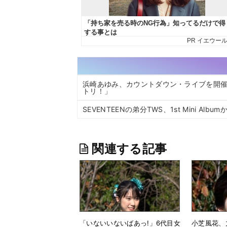
浜崎あゆみ、カウントダウン・ライブを開催「n
トリ！」
SEVENTEENの弟分TWS、1st Mini A
関連する記事
「いないいないばあっ!」6代目女
小芝風花、