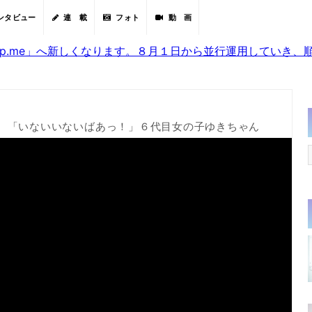
ンタビュー
連 載
フォト
動 画
sjp.me」へ新しくなります。８月１日から並行運用していき
 「いないいないばあっ！」６代目女の子ゆきちゃん