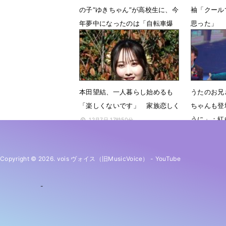
の子“ゆきちゃん”が高校生に、今
袖「クール
年夢中になったのは「自転車爆
思った」
走」
12月7日 
12月28日 12時49分
本田望結、一人暮らし始めるも
うたのお兄
「楽しくないです」 家族恋しく
ちゃんも登
うに」：紅
12月7日 17時50分
12月31日
Copyright © 2026. vois ヴォイス（旧MusicVoice）
-
YouTube
-