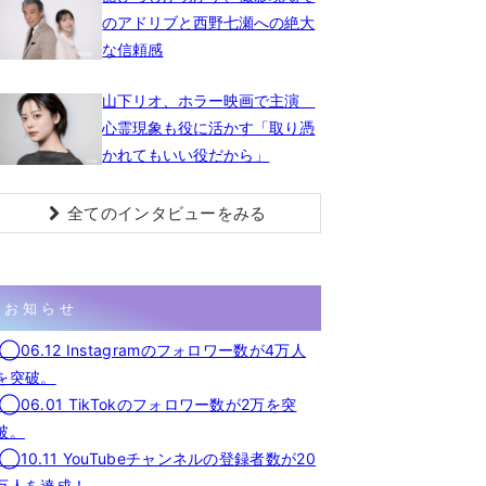
のアドリブと西野七瀬への絶大
な信頼感
山下リオ、ホラー映画で主演
心霊現象も役に活かす「取り憑
かれてもいい役だから」
全てのインタビューをみる
お知らせ
◯06.12 Instagramのフォロワー数が4万人
を突破。
◯06.01 TikTokのフォロワー数が2万を突
破。
◯10.11 YouTubeチャンネルの登録者数が20
万人を達成！