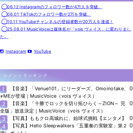
◯06.12 Instagramのフォロワー数が4万人を突破。
◯06.01 TikTokのフォロワー数が2万を突破。
◯10.11 YouTubeチャンネルの登録者数が20万人を達成！
◯25.08.01 MusicVoiceは媒体名が「vois ヴォイス」に変わりまし
た。
Instagram
YouTube
コメントランキング
0
【音楽】「Venue101」にリーダーズ、Omoinotake、
1
≠MEが登場｜MusicVoice（vois ヴォイス）
0
【音楽】「十勝でロックを切り拓ひらく～ZION～ 完
2
全版」放送決定｜MusicVoice（vois ヴォイス）
0
【写真】ももクロ高城れに、始球式挑戦【エンタメ】
3
0
【写真】Hello Sleepwalkers「五重奏の実験室」第２
4
弾レポ（１）