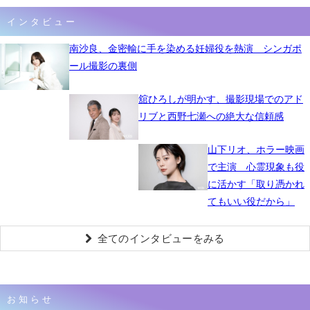
インタビュー
南沙良、金密輸に手を染める妊婦役を熱演 シンガポ
ール撮影の裏側
舘ひろしが明かす、撮影現場でのアド
リブと西野七瀬への絶大な信頼感
山下リオ、ホラー映画
で主演 心霊現象も役
に活かす「取り憑かれ
てもいい役だから」
全てのインタビューをみる
お知らせ