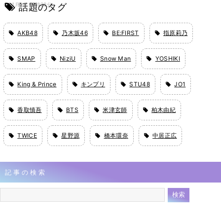
話題のタグ
1月2日 16時28分
AKB48
乃木坂46
BE:FIRST
指原莉乃
SMAP
NiziU
Snow Man
YOSHIKI
King & Prince
キンプリ
STU48
JO1
香取慎吾
BTS
米津玄師
柏木由紀
TWICE
星野源
橋本環奈
中居正広
記事の検索