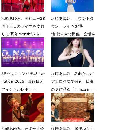
浜崎あゆみ、デビュー28
浜崎あゆみ、カウントダ
周年当日のライブを皮切
ウン・ライヴを“聖
りに“周年month”スター
地”代々木で開催 会場を
ト「ずっと歌い続けま
見渡して感極まる姿も
す」
1月2日 14時21分
4月9日 22時32分
SPセッションが実現「a-
浜崎あゆみ、名曲たちが
nation 2025」最終日オ
アナログ盤で蘇る 伝説
フィシャルレポート
の６作品＆「mimosa」一
挙リリース
9月1日 17時13分
8月20日 18時30分
浜崎あゆみ、わずか１分
浜崎あゆみ、10年ぶりに