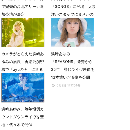
で完売の台北アリーナ追
「SONGS」に登場 大泉
加公演が決定
洋がスタッフにまさかの
ダメ出し!?
7月10日 07時00分
6月25日 17時30分
カメラがとらえた浜崎あ
浜崎あゆみ
ゆみの素顔 香港公演密
「SEASONS」発売から
着で「ayuの今」に迫る
25年 歴代ライヴ映像を
13本繋いだ映像を公開
6月19日 18時14分
6月9日 17時01分
浜崎あゆみ、毎年恒例カ
ウントダウンライヴを聖
地・代々木で開催