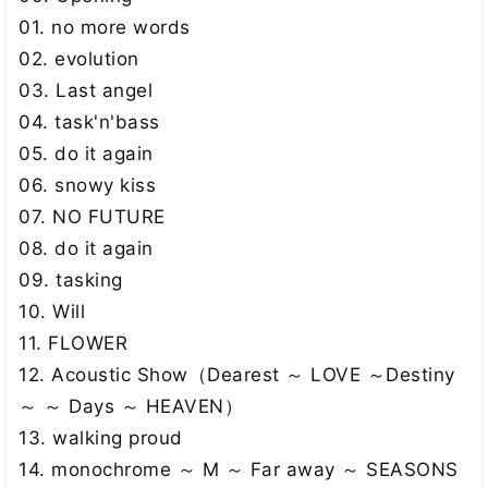
01. no more words
02. evolution
03. Last angel
04. task'n'bass
05. do it again
06. snowy kiss
07. NO FUTURE
08. do it again
09. tasking
10. Will
11. FLOWER
12. Acoustic Show（Dearest ～ LOVE ～Destiny
～ ～ Days ～ HEAVEN）
13. walking proud
14. monochrome ～ M ～ Far away ～ SEASONS