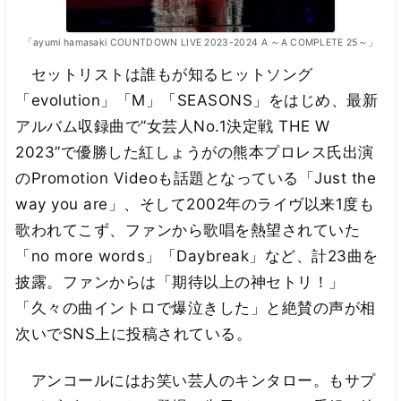
「ayumi hamasaki COUNTDOWN LIVE 2023-2024 A ～A COMPLETE 25～」
セットリストは誰もが知るヒットソング
「evolution」「M」「SEASONS」をはじめ、最新
アルバム収録曲で”女芸人No.1決定戦 THE W
2023”で優勝した紅しょうがの熊本プロレス氏出演
のPromotion Videoも話題となっている「Just the
way you are」、そして2002年のライヴ以来1度も
歌われてこず、ファンから歌唱を熱望されていた
「no more words」「Daybreak」など、計23曲を
披露。ファンからは「期待以上の神セトリ！」
「久々の曲イントロで爆泣きした」と絶賛の声が相
次いでSNS上に投稿されている。
アンコールにはお笑い芸人のキンタロー。もサプ