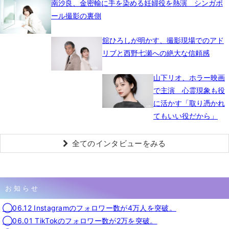
南沙良、金密輸に手を染める妊婦役を熱演 シンガポ
ール撮影の裏側
舘ひろしが明かす、撮影現場でのアド
リブと西野七瀬への絶大な信頼感
山下リオ、ホラー映画
で主演 心霊現象も役
に活かす「取り憑かれ
てもいい役だから」
全てのインタビューをみる
お知らせ
◯06.12 Instagramのフォロワー数が4万人を突破。
◯06.01 TikTokのフォロワー数が2万を突破。