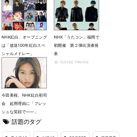
か「広島パワーでがんば
緊張伝染：一問一答
りましょう！」
12月30日 19時10分
12月31日 19時31分
NHK紅白、オープニング
NHK「うたコン」福岡で
は「放送100年紅白スペ
初開催 第２弾出演者発
シャルメドレー」
表
12月24日 11時54分
10月16日 17時00分
今田美桜、NHK紅白初司
会 起用理由に「フレッ
シュな笑顔で――」
話題のタグ
10月14日 17時00分