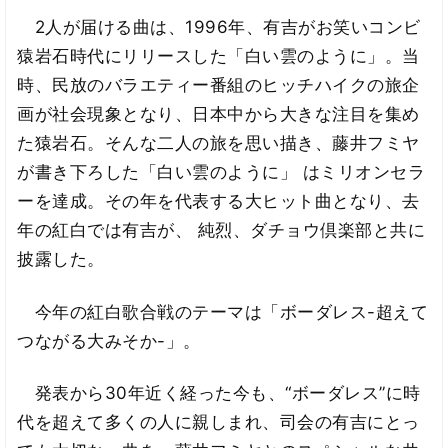
2人が届ける曲は、1996年、有吉がお笑いコンビ
猿岩石時代にリリースした「白い雲のように」。当
時、民放のバラエティー番組のヒッチハイクの旅企
画が社会現象となり、日本中から大きな注目を集め
た猿岩石。そんな二人の旅を思い描き、藤井フミヤ
が書き下ろした「白い雲のように」 はミリオンセラ
ーを達成。その年を代表する大ヒット曲となり、去
年の紅白では有吉が、 純烈、ダチョウ倶楽部と共に
披露した。
今年の紅白歌合戦のテーマは「ボーダレス-超えて
つながる大みそか-」。
発表から30年近く経った今も、“ボーダレス”に時
代を超えて多くの人に親しまれ、司会の有吉にとっ