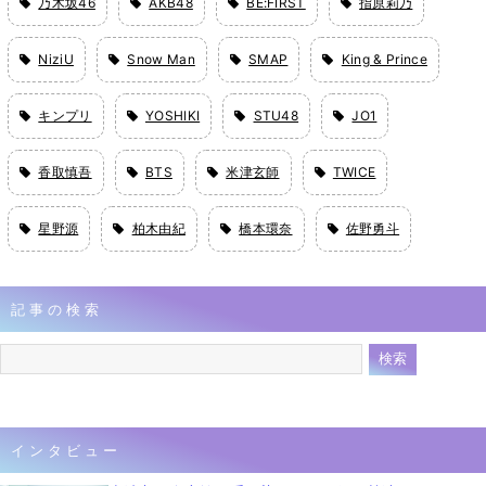
乃木坂46
AKB48
BE:FIRST
指原莉乃
NiziU
Snow Man
SMAP
King & Prince
キンプリ
YOSHIKI
STU48
JO1
香取慎吾
BTS
米津玄師
TWICE
星野源
柏木由紀
橋本環奈
佐野勇斗
記事の検索
インタビュー