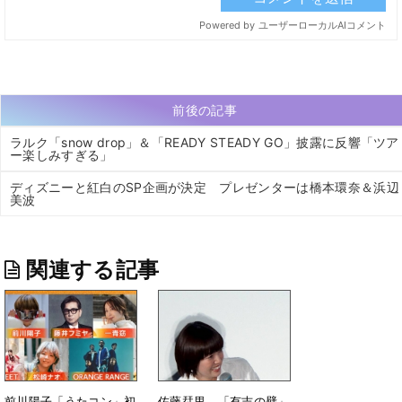
前後の記事
ラルク「snow drop」＆「READY STEADY GO」披露に反響「ツア
ー楽しみすぎる」
ディズニーと紅白のSP企画が決定 プレゼンターは橋本環奈＆浜辺
美波
関連する記事
前川陽子「うたコン」初
佐藤栞里、「有吉の壁」