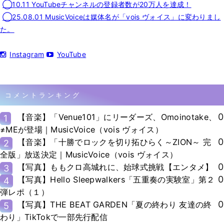
◯10.11 YouTubeチャンネルの登録者数が20万人を達成！
◯25.08.01 MusicVoiceは媒体名が「vois ヴォイス」に変わりまし
た。
Instagram
YouTube
コメントランキング
0
【音楽】「Venue101」にリーダーズ、Omoinotake、
1
≠MEが登場｜MusicVoice（vois ヴォイス）
0
【音楽】「十勝でロックを切り拓ひらく～ZION～ 完
2
全版」放送決定｜MusicVoice（vois ヴォイス）
0
【写真】ももクロ高城れに、始球式挑戦【エンタメ】
3
0
【写真】Hello Sleepwalkers「五重奏の実験室」第２
4
弾レポ（１）
0
【写真】THE BEAT GARDEN「夏の終わり 友達の終
5
わり」TikTokで一部先行配信