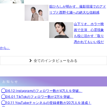
舘ひろしが明かす、撮影現場でのアド
リブと西野七瀬への絶大な信頼感
山下リオ、ホラー映
画で主演 心霊現象
も役に活かす「取り
憑かれてもいい役だ
から」
全てのインタビューをみる
お知らせ
◯06.12 Instagramのフォロワー数が4万人を突破。
◯06.01 TikTokのフォロワー数が2万を突破。
◯10.11 YouTubeチャンネルの登録者数が20万人を達成！