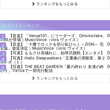
ランキングをもっとみる
コメントランキング
0
【音楽】「Venue101」にリーダーズ、Omoinotake、
1
≠MEが登場｜MusicVoice（vois ヴォイス）
0
【音楽】「十勝でロックを切り拓ひらく～ZION～ 完
2
全版」放送決定｜MusicVoice（vois ヴォイス）
0
【写真】ももクロ高城れに、始球式挑戦【エンタメ】
3
0
【写真】Hello Sleepwalkers「五重奏の実験室」第２
4
弾レポ（１）
0
【写真】THE BEAT GARDEN「夏の終わり 友達の終
5
わり」TikTokで一部先行配信
ランキングをもっとみる