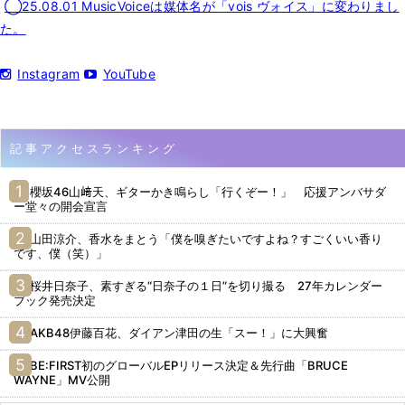
◯25.08.01 MusicVoiceは媒体名が「vois ヴォイス」に変わりまし
た。
Instagram
YouTube
記事アクセスランキング
櫻坂46山﨑天、ギターかき鳴らし「行くぞー！」 応援アンバサダ
ー堂々の開会宣言
山田涼介、香水をまとう「僕を嗅ぎたいですよね？すごくいい香り
です、僕（笑）」
桜井日奈子、素すぎる“日奈子の１日”を切り撮る 27年カレンダー
ブック発売決定
AKB48伊藤百花、ダイアン津田の生「スー！」に大興奮
BE:FIRST初のグローバルEPリリース決定＆先行曲「BRUCE
WAYNE」MV公開