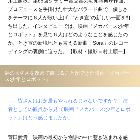
ル主題歌。第65回グラミー賞受賞の宅見将典が作曲、
プロデュースを手掛けた壮大なバラード曲で、優しさ
をテーマに６人が歌い上げ、“とき宣”の新しい一面を打
ち出した。インタビューでは、映画『メカバース:少年
とロボット』を見て６人はどのようなことを感じたの
か、とき宣の新境地とも言える新曲「Sora」のレコー
ディングの裏側に迫った。【取材・撮影＝村上順一】
絆の大切さを改めて感じることができた映画『メカバー
ス:少年とロボット』
――皆さんはお芝居もやられるじゃないですか？ 演
者としての観点から見 て映画『メカバース:少年とロボ
ット』はどう感じましたか。
菅田愛貴 映画の最初から物語の中に惹き込まれる感