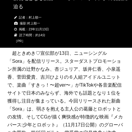
迫る
記者：村上順一
撮影:村上順一
掲載：23年11月13日
読了時間：約14分
［PR］
超ときめき♡宣伝部が13日、ニューシングル
「Sora」を配信リリース。スターダストプロモーショ
ン所属の辻野かなみ、杏ジュリア、坂井仁香、小泉遥
香、菅田愛貴、吉川ひよりの６人組アイドルユニット
で、楽曲「すきっ！〜超ver〜」がTikTokや各音楽配信
サイトで日本のみならず、海外でも話題となり１位を
獲得し注目が集まっている。今回リリースされた新曲
「Sora」は、弱さを抱える主人公の葛藤とロボットと
の友情、そしてCGが描く爽快感が特徴的な映画『メカ
バース:少年とロボット』（11月17日公開）のグローバ