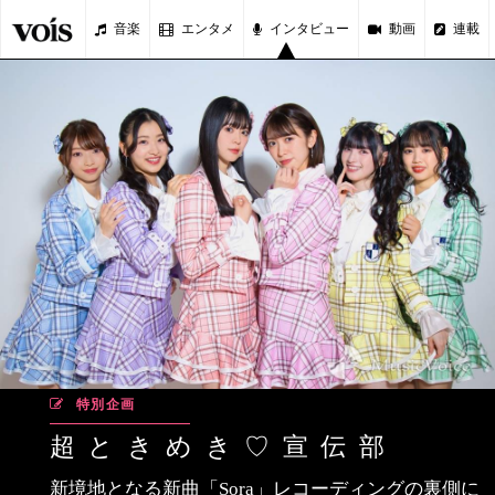
音楽
エンタメ
インタビュー
動画
連載
特別企画
超ときめき♡宣伝部
新境地となる新曲「Sora」レコーディングの裏側に