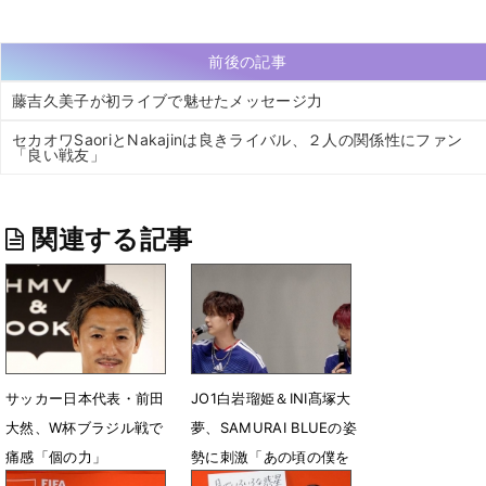
前後の記事
藤吉久美子が初ライブで魅せたメッセージ力
セカオワSaoriとNakajinは良きライバル、２人の関係性にファン
「良い戦友」
関連する記事
サッカー日本代表・前田
JO1白岩瑠姫＆INI髙塚大
大然、W杯ブラジル戦で
夢、SAMURAI BLUEの姿
痛感「個の力」
勢に刺激「あの頃の僕を
叱りたい」