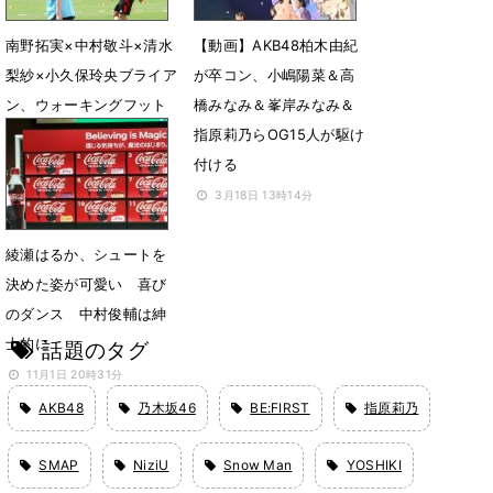
南野拓実×中村敬斗×清水
【動画】AKB48柏木由紀
梨紗×小久保玲央ブライア
が卒コン、小嶋陽菜＆高
ン、ウォーキングフット
橋みなみ＆峯岸みなみ＆
ボールで夢の交流
指原莉乃らOG15人が駆け
付ける
5月28日 17時17分
3月18日 13時14分
綾瀬はるか、シュートを
決めた姿が可愛い 喜び
のダンス 中村俊輔は紳
士的に
話題のタグ
11月1日 20時31分
AKB48
乃木坂46
BE:FIRST
指原莉乃
SMAP
NiziU
Snow Man
YOSHIKI