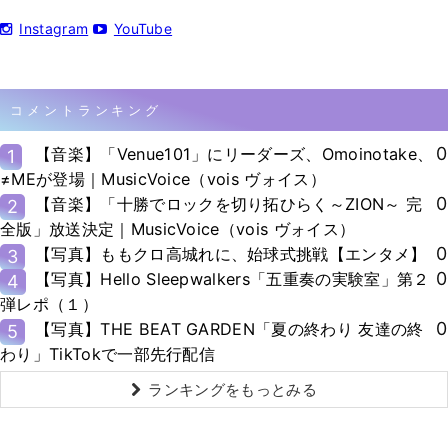
Instagram
YouTube
コメントランキング
0
【音楽】「Venue101」にリーダーズ、Omoinotake、
1
≠MEが登場｜MusicVoice（vois ヴォイス）
0
【音楽】「十勝でロックを切り拓ひらく～ZION～ 完
2
全版」放送決定｜MusicVoice（vois ヴォイス）
0
【写真】ももクロ高城れに、始球式挑戦【エンタメ】
3
0
【写真】Hello Sleepwalkers「五重奏の実験室」第２
4
弾レポ（１）
0
【写真】THE BEAT GARDEN「夏の終わり 友達の終
5
わり」TikTokで一部先行配信
ランキングをもっとみる