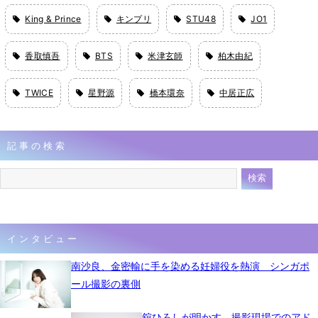
King & Prince
キンプリ
STU48
JO1
香取慎吾
BTS
米津玄師
柏木由紀
TWICE
星野源
橋本環奈
中居正広
記事の検索
インタビュー
南沙良、金密輸に手を染める妊婦役を熱演 シンガポ
ール撮影の裏側
舘ひろしが明かす、撮影現場でのアド