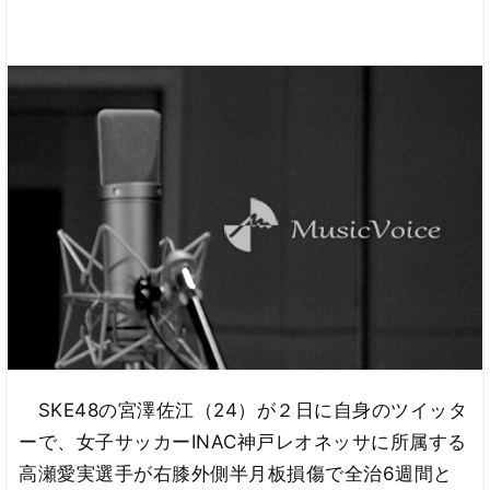
SKE48の宮澤佐江（24）が２日に自身のツイッタ
ーで、女子サッカーINAC神戸レオネッサに所属する
高瀬愛実選手が右膝外側半月板損傷で全治6週間と