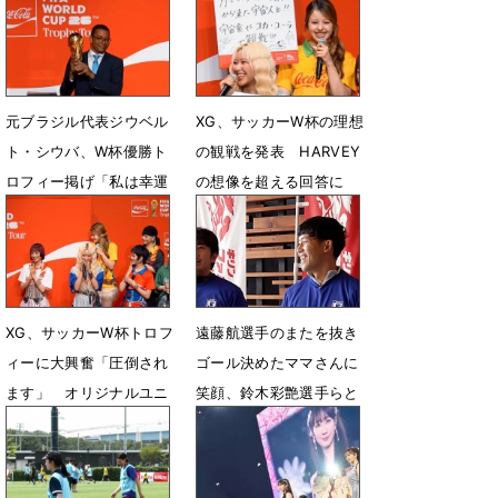
7月11日 19時14分
6月1日 22時19分
元ブラジル代表ジウベル
XG、サッカーW杯の理想
ト・シウバ、W杯優勝ト
の観戦を発表 HARVEY
ロフィー掲げ「私は幸運
の想像を超える回答に
な人物」
MAYAもうなる
1月20日 11時11分
1月20日 09時07分
XG、サッカーW杯トロフ
遠藤航選手のまたを抜き
ィーに大興奮「圧倒され
ゴール決めたママさんに
ます」 オリジナルユニ
笑顔、鈴木彩艶選手らと
フォーム着こなし
歩行サッカーで交流
1月20日 08時26分
5月31日 22時24分