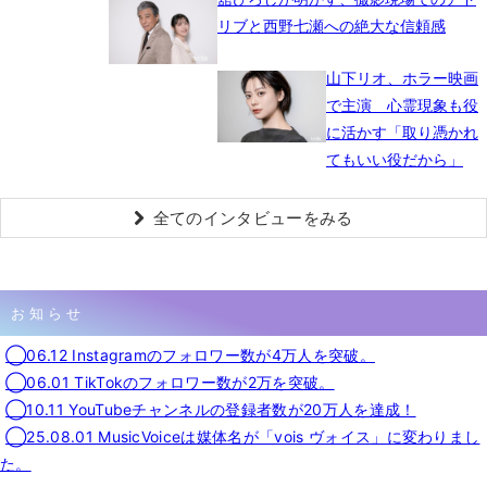
リブと西野七瀬への絶大な信頼感
山下リオ、ホラー映画
で主演 心霊現象も役
に活かす「取り憑かれ
てもいい役だから」
全てのインタビューをみる
お知らせ
◯06.12 Instagramのフォロワー数が4万人を突破。
◯06.01 TikTokのフォロワー数が2万を突破。
◯10.11 YouTubeチャンネルの登録者数が20万人を達成！
◯25.08.01 MusicVoiceは媒体名が「vois ヴォイス」に変わりまし
た。