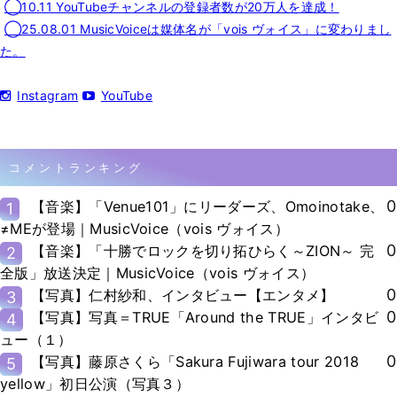
◯10.11 YouTubeチャンネルの登録者数が20万人を達成！
◯25.08.01 MusicVoiceは媒体名が「vois ヴォイス」に変わりまし
た。
Instagram
YouTube
コメントランキング
0
【音楽】「Venue101」にリーダーズ、Omoinotake、
1
≠MEが登場｜MusicVoice（vois ヴォイス）
0
【音楽】「十勝でロックを切り拓ひらく～ZION～ 完
2
全版」放送決定｜MusicVoice（vois ヴォイス）
0
【写真】仁村紗和、インタビュー【エンタメ】
3
0
【写真】写真＝TRUE「Around the TRUE」インタビ
4
ュー（１）
0
【写真】藤原さくら「Sakura Fujiwara tour 2018
5
yellow」初日公演（写真３）