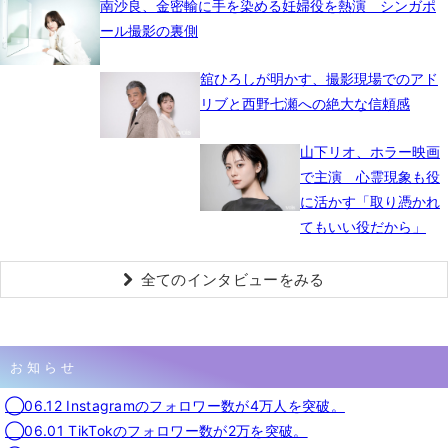
南沙良、金密輸に手を染める妊婦役を熱演 シンガポ
ール撮影の裏側
舘ひろしが明かす、撮影現場でのアド
リブと西野七瀬への絶大な信頼感
山下リオ、ホラー映画
で主演 心霊現象も役
に活かす「取り憑かれ
てもいい役だから」
全てのインタビューをみる
お知らせ
◯06.12 Instagramのフォロワー数が4万人を突破。
◯06.01 TikTokのフォロワー数が2万を突破。