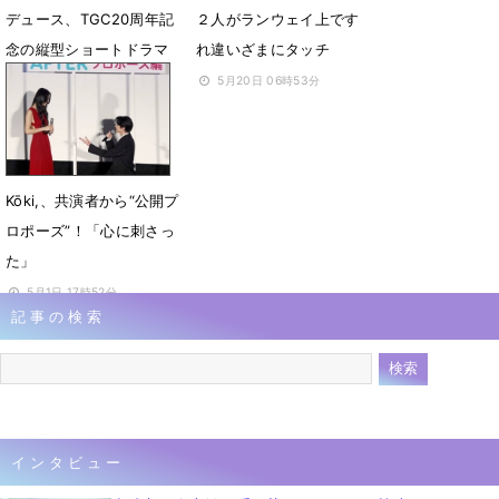
デュース、TGC20周年記
２人がランウェイ上です
念の縦型ショートドラマ
れ違いざまにタッチ
配信決定
5月20日 06時53分
9月6日 21時22分
Kōki,、共演者から“公開プ
ロポーズ”！「心に刺さっ
た」
5月1日 17時52分
記事の検索
インタビュー