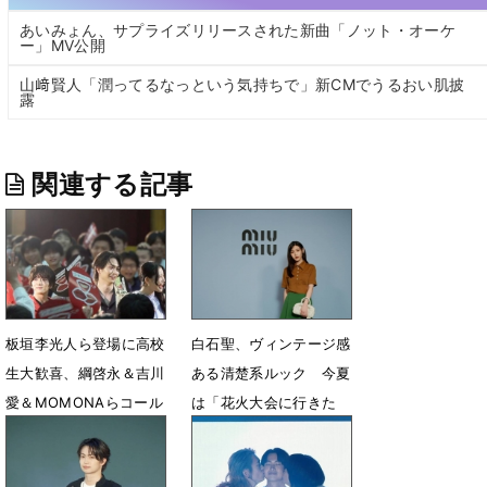
あいみょん、サプライズリリースされた新曲「ノット・オーケ
ー」MV公開
山﨑賢人「潤ってるなっという気持ちで」新CMでうるおい肌披
露
関連する記事
板垣李光人ら登場に高校
白石聖、ヴィンテージ感
生大歓喜、綱啓永＆吉川
ある清楚系ルック 今夏
愛＆MOMONAらコール
は「花火大会に行きた
＆レスポンスで盛り上げ
い！」
6月26日 15時36分
5月26日 16時58分