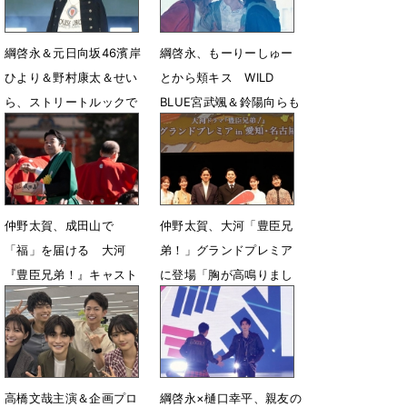
綱啓永＆元日向坂46濱岸
綱啓永、もーりーしゅー
ひより＆野村康太＆せい
とから頬キス WILD
ら、ストリートルックで
BLUE宮武颯＆鈴陽向らも
華やかランウェイ
登場
4月20日 07時32分
3月15日 16時26分
仲野太賀、成田山で
仲野太賀、大河「豊臣兄
「福」を届ける 大河
弟！」グランドプレミア
『豊臣兄弟！』キャスト
に登場「胸が高鳴りまし
が節分会に登場
た」
2月4日 07時00分
1月5日 07時00分
高橋文哉主演＆企画プロ
綱啓永×樋口幸平、親友の