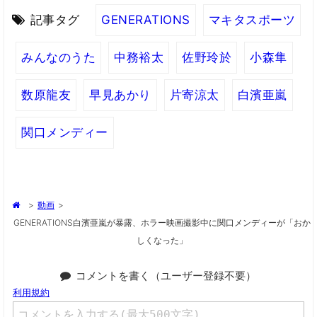
記事タグ
GENERATIONS
マキタスポーツ
みんなのうた
中務裕太
佐野玲於
小森隼
数原龍友
早見あかり
片寄涼太
白濱亜嵐
関口メンディー
>
動画
>
GENERATIONS白濱亜嵐が暴露、ホラー映画撮影中に関口メンディーが「おか
しくなった」
コメントを書く（ユーザー登録不要）