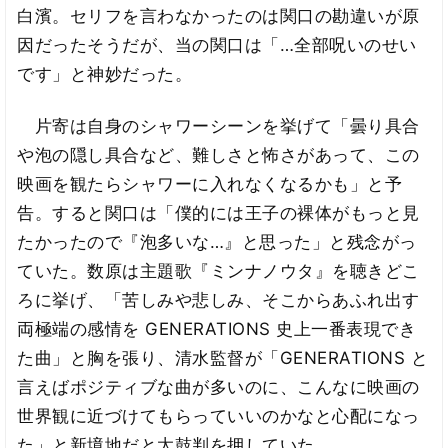
白濱。セリフを言わなかったのは関口の勘違いが原
因だったそうだが、当の関口は「…全部呪いのせい
です」と神妙だった。
片寄は自身のシャワーシーンを挙げて「曇り具合
や泡の隠し具合など、難しさと怖さがあって、この
映画を観たらシャワーに入れなくなるかも」と予
告。すると関口は「僕的には王子の裸体がもっと見
たかったので『泡多いな…』と思った」と残念がっ
ていた。数原は主題歌『ミンナノウタ』を聴きどこ
ろに挙げ、「苦しみや悲しみ、そこからあふれ出す
両極端の感情を GENERATIONS 史上一番表現でき
た曲」と胸を張り、清水監督が「GENERATIONS と
言えばポジティブな曲が多いのに、こんなに映画の
世界観に近づけてもらっていいのかなと心配になっ
た」と新境地だと太鼓判を押していた。