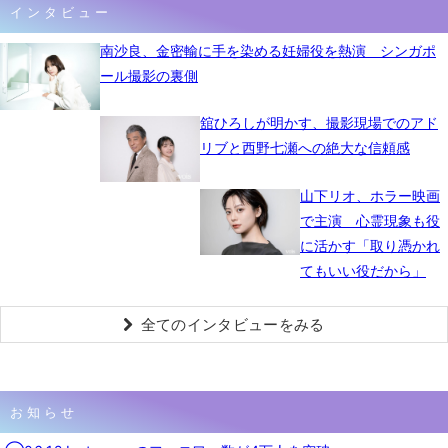
インタビュー
南沙良、金密輸に手を染める妊婦役を熱演 シンガポ
ール撮影の裏側
舘ひろしが明かす、撮影現場でのアド
リブと西野七瀬への絶大な信頼感
山下リオ、ホラー映画
で主演 心霊現象も役
に活かす「取り憑かれ
てもいい役だから」
全てのインタビューをみる
お知らせ