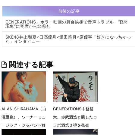
前後の記事
GENERATIONS、ホラー映画の舞台挨拶で音声トラブル “怪奇
現象”に客席から悲鳴も
SKE48井上瑠夏×日高優月×鎌田菜月×原優寧「好きになっちゃっ
た」インタビュー
関連する記事
ALAN SHIRAHAMA（白
GENERATIONS中務裕
濱亜嵐）、ワーナーミュ
太、赤武酒造と醸したコ
ージック・ジャパンへ移
ラボ酒第３弾を発売
籍 最新アー写公開
3月14日 20時14分