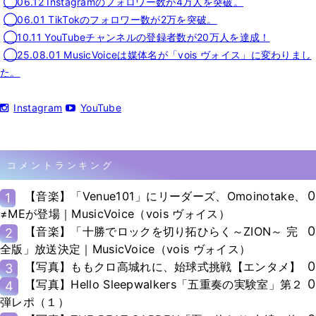
◯06.12 Instagramのフォロワー数が4万人を突破。
◯06.01 TikTokのフォロワー数が2万を突破。
◯10.11 YouTubeチャンネルの登録者数が20万人を達成！
◯25.08.01 MusicVoiceは媒体名が「vois ヴォイス」に変わりまし
た。
Instagram
YouTube
コメントランキング
0
【音楽】「Venue101」にリーダーズ、Omoinotake、
1
≠MEが登場｜MusicVoice（vois ヴォイス）
0
【音楽】「十勝でロックを切り拓ひらく～ZION～ 完
2
全版」放送決定｜MusicVoice（vois ヴォイス）
0
【写真】ももクロ高城れに、始球式挑戦【エンタメ】
3
0
【写真】Hello Sleepwalkers「五重奏の実験室」第２
4
弾レポ（１）