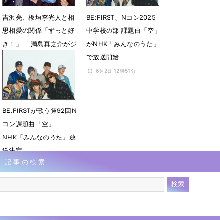
8月31日 23時30分
吉沢亮、板垣李光人と相
BE:FIRST、Nコン2025
思相愛の関係「ずっと好
中学校の部 課題曲「空」
き！」 満島真之介がジ
がNHK「みんなのうた」
ェラシー!?
で放送開始
6月30日 07時48分
6月2日 12時51分
BE:FIRSTが歌う第92回N
コン課題曲「空」
NHK「みんなのうた」放
送決定
記事の検索
4月19日 00時07分