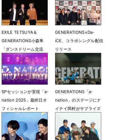
6月26日 22時35分
EXILE TETSUYA＆
GENERATIONS×Da-
GENERATIONS小森隼
iCE、コラボシングル配信
「ダンスドリーム交流
リリース
会」松阪市で開催 中学
9月8日 00時03分
生にダンスを通じてメッ
セージを届ける
2月24日 07時00分
SPセッションが実現「a-
GENERATIONS「a-
nation 2025」最終日オ
nation」のステージにナ
フィシャルレポート
イナイ岡村がサプライズ
登場 「Choo Choo
9月1日 17時13分
TRAIN」ロールダンス披
露