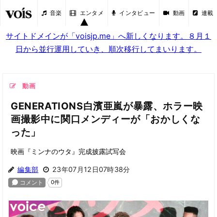
音楽
エンタメ
インタビュー
動画
連載
サイトドメインが「voisjp.me」へ新しくなります。８月１
日から並行運用していき、順次移行してまいります。
動画
GENERATIONS白濱亜嵐が暴露、ホラー映
画撮影中に関口メンディーが「おかしくな
った」
映画『ミンナのウタ』完成披露試写会
編集部
23年07月12日07時38分