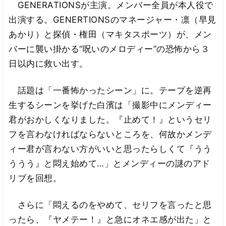
GENERATIONSが主演。メンバー全員が本人役で
出演する。GENERTIONSのマネージャー・凛（早見
あかり）と探偵・権田（マキタスポーツ）が、メン
バーに襲い掛かる“呪いのメロディー”の恐怖から３
日以内に救い出す。
話題は「一番怖かったシーン」に。テープを逆再
生するシーンを挙げた白濱は「撮影中にメンディー
君がおかしくなりました。『止めて！』というセリ
フを言わなければならないところを、何故かメンデ
ィー君が言わない方がいいと思ったらしくて『うう
ううう』と悶え始めて…」とメンディーの謎のアド
リブを回想。
さらに「悶えるのをやめて、セリフを言ったと思
ったら、『ヤメテー！』と急にオネエ感が出た」と