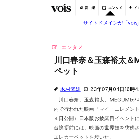
音 楽
エンタメ
イ
サイトドメインが「voi
エンタメ
川口春奈＆玉森裕太＆M
ペット
木村武雄
23年07月04日16時4
川口春奈、玉森裕太、MEGUMIが
内で行われた映画『マイ・エレメン
４日公開）日本版お披露目イベント
台挨拶前には、映画の世界観を彷彿
エレカーペットを歩いた。