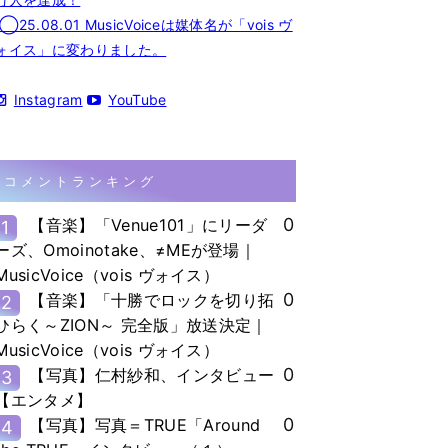
◯25.08.01 MusicVoiceは媒体名が「vois ヴ
ォイス」に変わりました。
Instagram
YouTube
コメントランキング
0
【音楽】「Venue101」にリーダ
1
ーズ、Omoinotake、≠MEが登場｜
MusicVoice（vois ヴォイス）
0
【音楽】「十勝でロックを切り拓
2
ひらく～ZION～ 完全版」放送決定｜
MusicVoice（vois ヴォイス）
0
【写真】仁村紗和、インタビュー
3
【エンタメ】
0
【写真】写真＝TRUE「Around
4