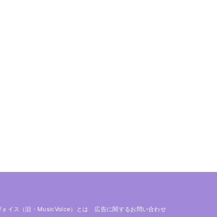
 ヴォイス（旧・MusicVoice）とは
広告に関するお問い合わせ