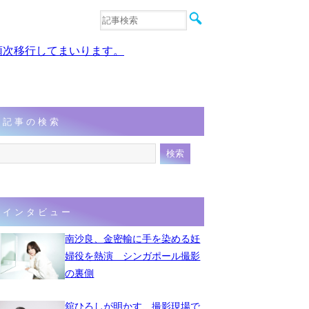
音楽
エンタメ
、順次移行してまいります。
インタビュー
動画
連載
フォト
記事の検索
インタビュー
南沙良、金密輸に手を染める妊
婦役を熱演 シンガポール撮影
の裏側
舘ひろしが明かす、撮影現場で