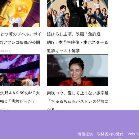
7時00分
んとつ町のプペル」ボイ
舘ひろし主演、映画「免許返
のアフレコ映像が公開
納!?」本予告映像・本ポスター＆
追加キャスト解禁
19時14分
3月12日 07時00分
、永野＆AK-69のMC大
柴咲コウ、愛して止まない激辛麺
初は「実験だった」
「ちゅるちゅるがストレス発散に
なる」
2時20分
12月22日 12時48分
情報提供・取材案内の受付
Vois