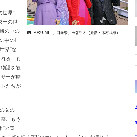
世界”、
ターの世
“海の中の
MEGUMI、川口春奈、玉森裕太（撮影・木村武雄）
頭の中の世
世界”な
ふれる［も
な物語を観
クサーが贈
ントたちが
の女の
春奈、もう
水”の青