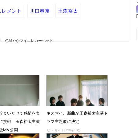
エレメント
川口春奈
玉森裕太
MI、色鮮やかマイエレカーペット
佇まいだけで感情を表
キスマイ、新曲が玉森裕太主演ド
に挑戦 玉森裕太主演
ラマ主題歌に決定
歌MV公開
6月20日 23時38分