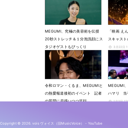
7月2日 0
MEGUMI、究極の美容術を伝授
「映画 え
20秒ストレッチ＆１分泡洗顔にス
スキャスト
タジオゲストもびっくり
3月22日 
5月22日 13時54分
令和ロマン・くるま、MEGUMIと
MEGUMI
の熱愛報道後初のイベント 記者
ハマリ 当
の質問に戸惑いつつ笑顔
1月3日 1
3月6日 19時21分
Copyright © 2026. vois ヴォイス（旧MusicVoice）
-
YouTube