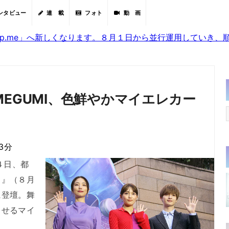
ンタビュー
連 載
フォト
動 画
sjp.me」へ新しくなります。８月１日から並行運用していき
EGUMI、色鮮やかマイエレカー
3分
４日、都
ト』（８月
に登壇。舞
させるマイ