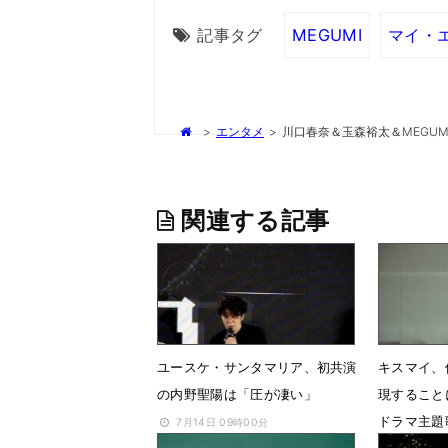
記事タグ
MEGUMI
マイ・
>
エンタメ
>
川口春奈＆玉森裕太＆MEGU
関連する記事
ユースケ・サンタマリア、初共演
キスマイ、
の内野聖陽は「圧が凄い」
現すること
ドラマ主題
7月14日 09時00分