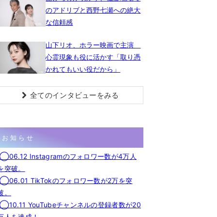
のアドリブと西野七瀬への絶大
な信頼感
山下リオ、ホラー映画で主演
心霊現象も役に活かす「取り憑
かれてもいい役だから」
全てのインタビューをみる
お知らせ
◯06.12 Instagramのフォロワー数が4万人
を突破。
◯06.01 TikTokのフォロワー数が2万を突
破。
◯10.11 YouTubeチャンネルの登録者数が20
万人を達成！