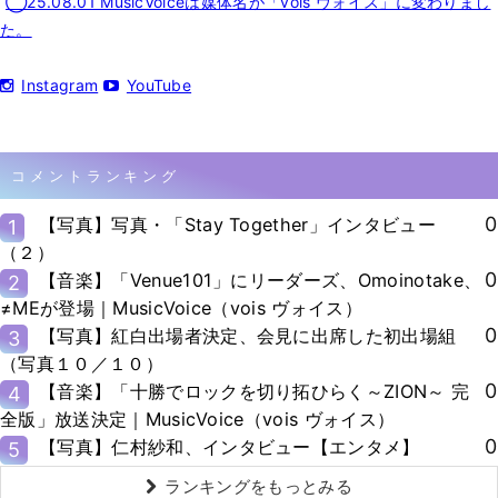
◯25.08.01 MusicVoiceは媒体名が「vois ヴォイス」に変わりまし
た。
Instagram
YouTube
コメントランキング
0
【写真】写真・「Stay Together」インタビュー
1
（２）
0
【音楽】「Venue101」にリーダーズ、Omoinotake、
2
≠MEが登場｜MusicVoice（vois ヴォイス）
0
【写真】紅白出場者決定、会見に出席した初出場組
3
（写真１０／１０）
0
【音楽】「十勝でロックを切り拓ひらく～ZION～ 完
4
全版」放送決定｜MusicVoice（vois ヴォイス）
0
【写真】仁村紗和、インタビュー【エンタメ】
5
ランキングをもっとみる