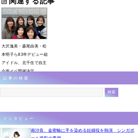
関連する記事
大沢逸美・森尾由美・松
本明子ら83年デビュー組
アイドル、北千住で自主
企画イベ開催決定
記事の検索
3月18日 20時45分
インタビュー
南沙良、金密輸に手を染める妊婦役を熱演 シンガポ
ール撮影の裏側