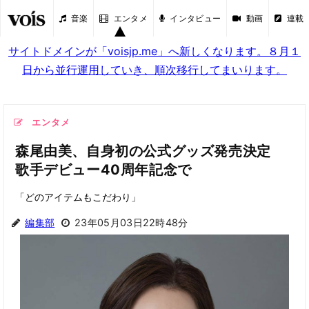
音楽
エンタメ
インタビュー
動画
連載
サイトドメインが「voisjp.me」へ新しくなります。８月１
日から並行運用していき、順次移行してまいります。
エンタメ
森尾由美、自身初の公式グッズ発売決定
歌手デビュー40周年記念で
「どのアイテムもこだわり」
編集部
23年05月03日22時48分