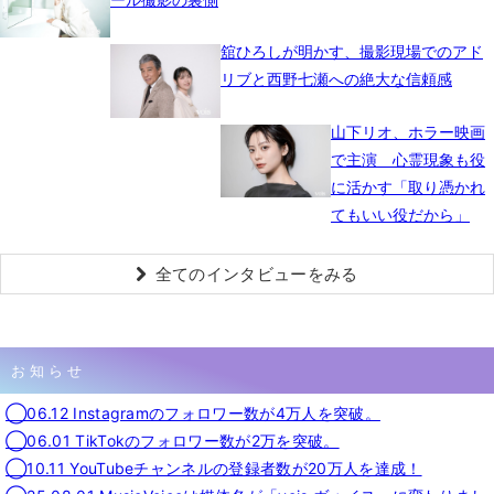
舘ひろしが明かす、撮影現場でのアド
リブと西野七瀬への絶大な信頼感
山下リオ、ホラー映画
で主演 心霊現象も役
に活かす「取り憑かれ
てもいい役だから」
全てのインタビューをみる
お知らせ
◯06.12 Instagramのフォロワー数が4万人を突破。
◯06.01 TikTokのフォロワー数が2万を突破。
◯10.11 YouTubeチャンネルの登録者数が20万人を達成！