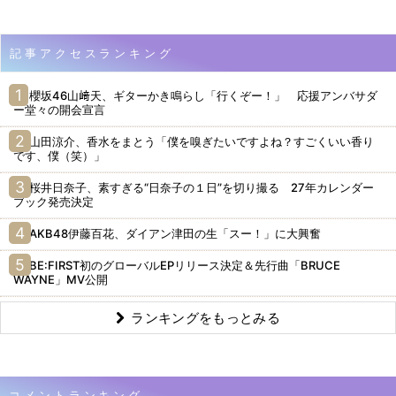
記事アクセスランキング
櫻坂46山﨑天、ギターかき鳴らし「行くぞー！」 応援アンバサダ
ー堂々の開会宣言
山田涼介、香水をまとう「僕を嗅ぎたいですよね？すごくいい香り
です、僕（笑）」
桜井日奈子、素すぎる“日奈子の１日”を切り撮る 27年カレンダー
ブック発売決定
AKB48伊藤百花、ダイアン津田の生「スー！」に大興奮
BE:FIRST初のグローバルEPリリース決定＆先行曲「BRUCE
WAYNE」MV公開
ランキングをもっとみる
コメントランキング