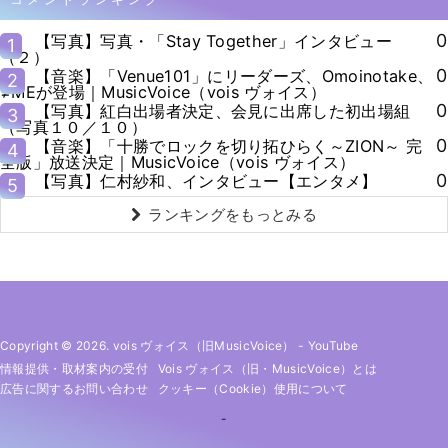
0
【写真】写真・「Stay Together」インタビュー
1
（２）
0
【音楽】「Venue101」にリーダーズ、Omoinotake、
2
≠MEが登場｜MusicVoice（vois ヴォイス）
0
【写真】紅白出場者決定、会見に出席した初出場組
3
（写真１０／１０）
0
【音楽】「十勝でロックを切り拓ひらく～ZION～ 完
4
全版」放送決定｜MusicVoice（vois ヴォイス）
0
【写真】仁村紗和、インタビュー【エンタメ】
5
ランキングをもっとみる
Copyright © 2026. vois ヴォイス（旧MusicVoice）
-
YouTube
情報提供・取材案内の受付
Vois ヴォイス（旧・MusicVoice）とは
広告に関するお問い合わせ
クッキー（cookie）使用について
-