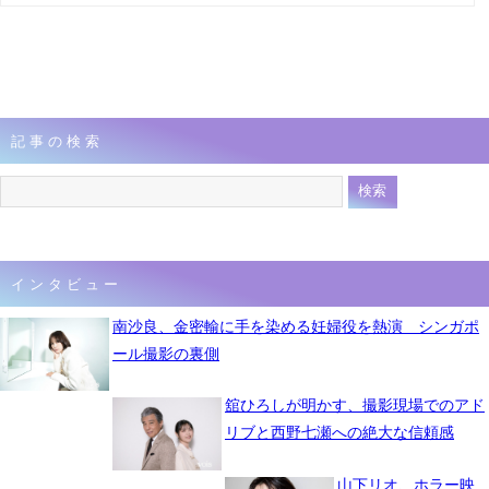
記事の検索
インタビュー
南沙良、金密輸に手を染める妊婦役を熱演 シンガポ
ール撮影の裏側
舘ひろしが明かす、撮影現場でのアド
リブと西野七瀬への絶大な信頼感
山下リオ、ホラー映