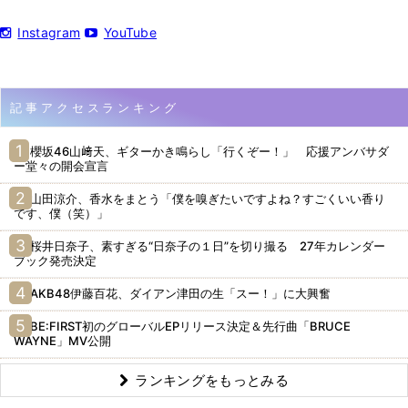
Instagram
YouTube
記事アクセスランキング
櫻坂46山﨑天、ギターかき鳴らし「行くぞー！」 応援アンバサダ
ー堂々の開会宣言
山田涼介、香水をまとう「僕を嗅ぎたいですよね？すごくいい香り
です、僕（笑）」
桜井日奈子、素すぎる“日奈子の１日”を切り撮る 27年カレンダー
ブック発売決定
AKB48伊藤百花、ダイアン津田の生「スー！」に大興奮
BE:FIRST初のグローバルEPリリース決定＆先行曲「BRUCE
WAYNE」MV公開
ランキングをもっとみる