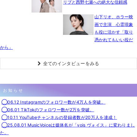
リブと西野七瀬への絶大な信頼感
山下リオ、ホラー映
画で主演 心霊現象
も役に活かす「取り
憑かれてもいい役だ
から」
全てのインタビューをみる
お知らせ
◯06.12 Instagramのフォロワー数が4万人を突破。
◯06.01 TikTokのフォロワー数が2万を突破。
◯10.11 YouTubeチャンネルの登録者数が20万人を達成！
◯25.08.01 MusicVoiceは媒体名が「vois ヴォイス」に変わりまし
た。