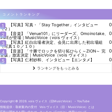
コメントランキング
0
【写真】写真・「Stay Together」インタビュー
1
（２）
0
【音楽】「Venue101」にリーダーズ、Omoinotake、
2
≠MEが登場｜MusicVoice（vois ヴォイス）
0
【写真】紅白出場者決定、会見に出席した初出場組
3
（写真１０／１０）
0
【音楽】「十勝でロックを切り拓ひらく～ZION～ 完
4
全版」放送決定｜MusicVoice（vois ヴォイス）
0
【写真】仁村紗和、インタビュー【エンタメ】
5
ランキングをもっとみる
Copyright © 2026. vois ヴォイス（旧MusicVoice）
-
YouTube
情報提供・取材案内の受付
Vois ヴォイス（旧・MusicVoice）とは
広告に関するお問い合わせ
クッキー（cookie）使用について