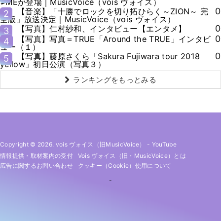
≠MEが登場｜MusicVoice（vois ヴォイス）
0
【音楽】「十勝でロックを切り拓ひらく～ZION～ 完
2
全版」放送決定｜MusicVoice（vois ヴォイス）
0
【写真】仁村紗和、インタビュー【エンタメ】
3
0
【写真】写真＝TRUE「Around the TRUE」インタビ
4
ュー（１）
0
【写真】藤原さくら「Sakura Fujiwara tour 2018
5
yellow」初日公演（写真３）
ランキングをもっとみる
Copyright © 2026. vois ヴォイス（旧MusicVoice）
-
YouTube
情報提供・取材案内の受付
Vois ヴォイス（旧・MusicVoice）とは
広告に関するお問い合わせ
クッキー（cookie）使用について
-