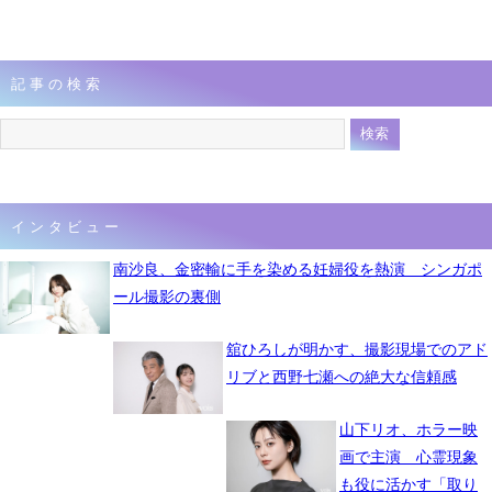
記事の検索
インタビュー
南沙良、金密輸に手を染める妊婦役を熱演 シンガポ
ール撮影の裏側
舘ひろしが明かす、撮影現場でのアド
リブと西野七瀬への絶大な信頼感
山下リオ、ホラー映
画で主演 心霊現象
も役に活かす「取り