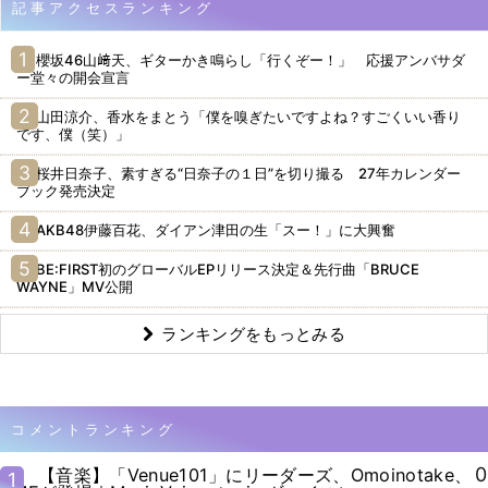
記事アクセスランキング
櫻坂46山﨑天、ギターかき鳴らし「行くぞー！」 応援アンバサダ
ー堂々の開会宣言
山田涼介、香水をまとう「僕を嗅ぎたいですよね？すごくいい香り
です、僕（笑）」
桜井日奈子、素すぎる“日奈子の１日”を切り撮る 27年カレンダー
ブック発売決定
AKB48伊藤百花、ダイアン津田の生「スー！」に大興奮
BE:FIRST初のグローバルEPリリース決定＆先行曲「BRUCE
WAYNE」MV公開
ランキングをもっとみる
コメントランキング
0
【音楽】「Venue101」にリーダーズ、Omoinotake、
1