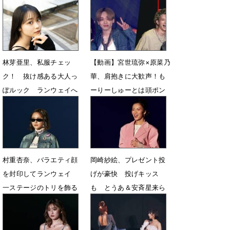
照的「焼き鳥とビール」
星来＆せいら
5月17日 15時13分
4月20日 07時34分
林芽亜里、私服チェッ
【動画】宮世琉弥×原菜乃
ク！ 抜け感ある大人っ
華、肩抱きに大歓声！も
ぽルック ランウェイへ
ーりーしゅーとは頭ポン
「幸せな時間にできた
ポン！
ら」
3月3日 12時17分
12月31日 12時00分
村重杏奈、バラエティ顔
岡崎紗絵、プレゼント投
を封印してランウェイ
げが豪快 投げキッス
一ステージのトリを飾る
も とうあ＆安斉星来ら
も登場
1月14日 22時36分
1月14日 21時48分