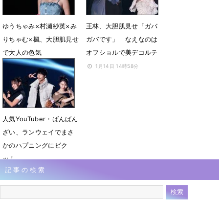
ゆうちゃみ×村瀬紗英×み
王林、大胆肌見せ「ガバ
りちゃむ×楓、大胆肌見せ
ガバです」 なえなのは
で大人の色気
オフショルで美デコルテ
1月14日 19時13分
1月14日 14時58分
人気YouTuber・ばんばん
ざい、ランウェイでまさ
かのハプニングにビク
ッ！
記事の検索
1月14日 08時54分