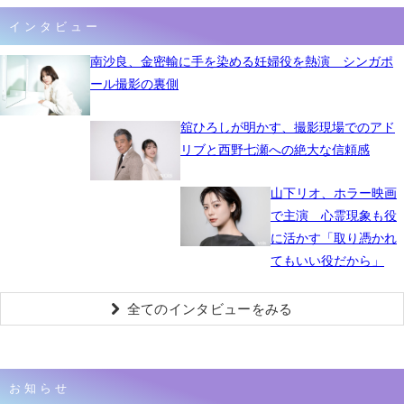
インタビュー
南沙良、金密輸に手を染める妊婦役を熱演 シンガポ
ール撮影の裏側
舘ひろしが明かす、撮影現場でのアド
リブと西野七瀬への絶大な信頼感
山下リオ、ホラー映画
で主演 心霊現象も役
に活かす「取り憑かれ
てもいい役だから」
全てのインタビューをみる
お知らせ