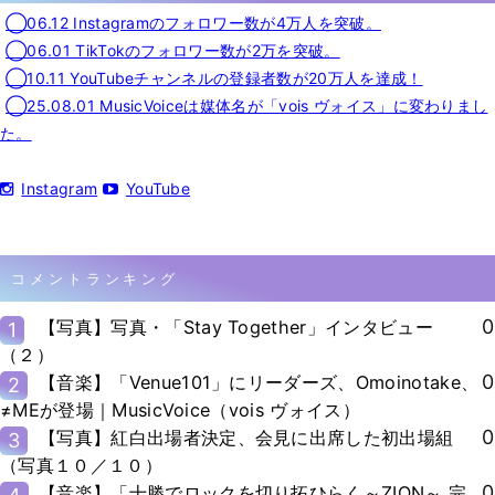
◯06.12 Instagramのフォロワー数が4万人を突破。
◯06.01 TikTokのフォロワー数が2万を突破。
◯10.11 YouTubeチャンネルの登録者数が20万人を達成！
◯25.08.01 MusicVoiceは媒体名が「vois ヴォイス」に変わりまし
た。
Instagram
YouTube
コメントランキング
0
【写真】写真・「Stay Together」インタビュー
1
（２）
0
【音楽】「Venue101」にリーダーズ、Omoinotake、
2
≠MEが登場｜MusicVoice（vois ヴォイス）
0
【写真】紅白出場者決定、会見に出席した初出場組
3
（写真１０／１０）
0
【音楽】「十勝でロックを切り拓ひらく～ZION～ 完