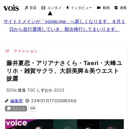
音楽
エンタメ
インタビュー
動画
連載
サイトドメインが「voisjp.me」へ新しくなります。８月１
日から並行運用していき、順次移行してまいります。
ファッション
藤井夏恋・アリアナさくら・Taeri・大峰ユ
リホ・雑賀サクラ、大胆美脚＆美ウエスト
披露
SDGs 推進 TGC しずおか 2023
編集部
23年01月17日00時04分