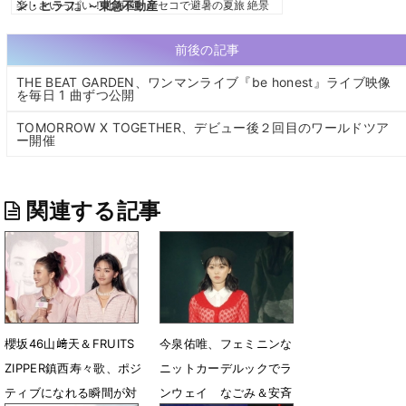
前後の記事
THE BEAT GARDEN、ワンマンライブ『be honest』ライブ映像
を毎日 1 曲ずつ公開
TOMORROW X TOGETHER、デビュー後２回目のワールドツア
ー開催
関連する記事
櫻坂46山﨑天＆FRUITS
今泉佑唯、フェミニンな
ZIPPER鎮西寿々歌、ポジ
ニットカーデルックでラ
ティブになれる瞬間が対
ンウェイ なごみ＆安斉