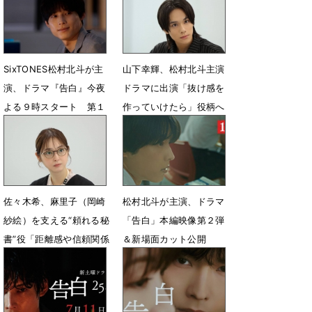
7月26日 08時00分
7月12日 09時00分
SixTONES松村北斗が主
山下幸輝、松村北斗主演
演、ドラマ『告白』今夜
ドラマに出演「抜け感を
よる９時スタート 第１
作っていけたら」役柄へ
話あらすじ＆新場面写真
の思い語る
公開
7月9日 20時00分
7月11日 12時45分
佐々木希、麻里子（岡崎
松村北斗が主演、ドラマ
紗絵）を支える“頼れる秘
「告白」本編映像第２弾
書”役「距離感や信頼関係
＆新場面カット公開
を丁寧に表現できたら」
7月3日 11時00分
7月8日 13時46分