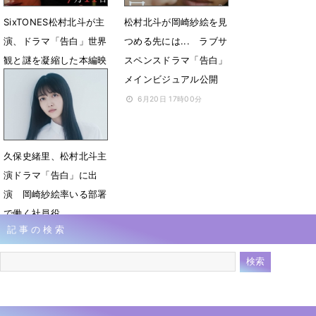
SixTONES松村北斗が主
松村北斗が岡崎紗絵を見
演、ドラマ「告白」世界
つめる先には... ラブサ
観と謎を凝縮した本編映
スペンスドラマ「告白」
像が公開
メインビジュアル公開
6月24日 12時45分
6月20日 17時00分
久保史緒里、松村北斗主
演ドラマ「告白」に出
演 岡崎紗絵率いる部署
で働く社員役
記事の検索
6月12日 12時34分