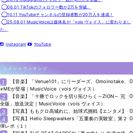
◯06.01 TikTokのフォロワー数が2万を突破。
◯10.11 YouTubeチャンネルの登録者数が20万人を達成！
◯25.08.01 MusicVoiceは媒体名が「vois ヴォイス」に変わりまし
た。
Instagram
YouTube
コメントランキング
0
【音楽】「Venue101」にリーダーズ、Omoinotake、
1
≠MEが登場｜MusicVoice（vois ヴォイス）
0
【音楽】「十勝でロックを切り拓ひらく～ZION～ 完
2
全版」放送決定｜MusicVoice（vois ヴォイス）
0
【写真】ももクロ高城れに、始球式挑戦【エンタメ】
3
0
【写真】Hello Sleepwalkers「五重奏の実験室」第２
4
弾レポ（１）