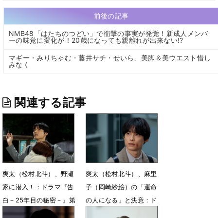
前後の記事
NMB48「はたちのつどい」で衝撃の事実が発覚！新成人メンバ
ーの味覚に変化が！20歳になっても親離れが出来ない!?
マギー・みりちゃむ・藤井サチ・せいら、美脚＆美ウエスト惜し
みなく
関連する記事
爽太（松村北斗）、野瀬
爽太（松村北斗）、麻里
家に潜入！：ドラマ『告
子（岡崎紗絵）の「運命
白－25年目の秘密－』第
の人になる」と決意：ド
3話（ネタバレあり）
ラマ『告白』第１話