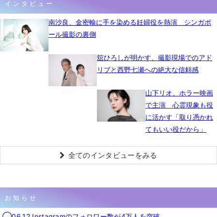
インタビュー
南沙良、金密輸に手を染める妊婦役を熱演 シンガポ
ール撮影の裏側
舘ひろしが明かす、撮影現場でのアド
リブと西野七瀬への絶大な信頼感
山下リオ、ホラー映画
で主演 心霊現象も役
に活かす「取り憑かれ
てもいい役だから」
全てのインタビューをみる
お知らせ
◯06.12 Instagramのフォロワー数が4万人を突破。