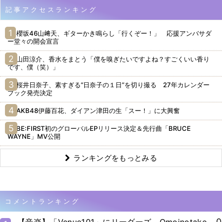
記事アクセスランキング
櫻坂46山﨑天、ギターかき鳴らし「行くぞー！」 応援アンバサダ
ー堂々の開会宣言
山田涼介、香水をまとう「僕を嗅ぎたいですよね？すごくいい香り
です、僕（笑）」
桜井日奈子、素すぎる“日奈子の１日”を切り撮る 27年カレンダー
ブック発売決定
AKB48伊藤百花、ダイアン津田の生「スー！」に大興奮
BE:FIRST初のグローバルEPリリース決定＆先行曲「BRUCE
WAYNE」MV公開
ランキングをもっとみる
コメントランキング
0
【音楽】「Venue101」にリーダーズ、Omoinotake、