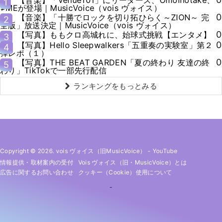
1
≠MEが登場｜MusicVoice（vois ヴォイス）
0
【音楽】「十勝でロックを切り拓ひらく～ZION～ 完
2
全版」放送決定｜MusicVoice（vois ヴォイス）
0
【写真】ももクロ高城れに、始球式挑戦【エンタメ】
3
0
【写真】Hello Sleepwalkers「五重奏の実験室」第２
4
弾レポ（１）
0
【写真】THE BEAT GARDEN「夏の終わり 友達の終
5
わり」TikTokで一部先行配信
ランキングをもっとみる
Copyright © 2026. vois ヴォイス（旧MusicVoice）
-
YouTube
情報提供・取材案内の受付
Vois ヴォイス（旧・MusicVoice）とは
広告に関するお問い合わせ
クッキー（cookie）使用について
-