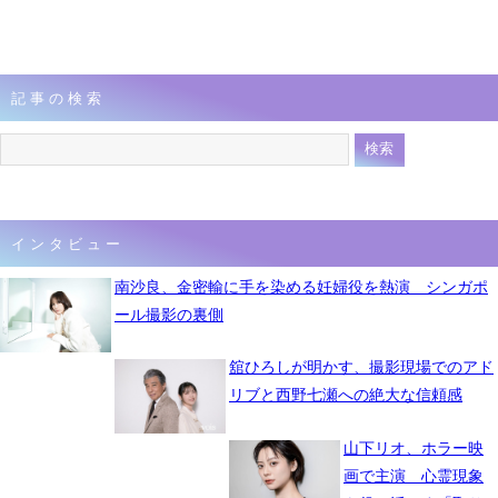
記事の検索
インタビュー
南沙良、金密輸に手を染める妊婦役を熱演 シンガポ
ール撮影の裏側
舘ひろしが明かす、撮影現場でのアド
リブと西野七瀬への絶大な信頼感
山下リオ、ホラー映
画で主演 心霊現象