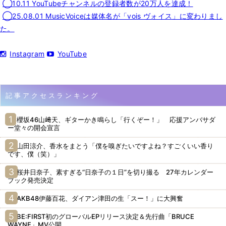
◯10.11 YouTubeチャンネルの登録者数が20万人を達成！
◯25.08.01 MusicVoiceは媒体名が「vois ヴォイス」に変わりまし
た。
Instagram
YouTube
記事アクセスランキング
櫻坂46山﨑天、ギターかき鳴らし「行くぞー！」 応援アンバサダ
ー堂々の開会宣言
山田涼介、香水をまとう「僕を嗅ぎたいですよね？すごくいい香り
です、僕（笑）」
桜井日奈子、素すぎる“日奈子の１日”を切り撮る 27年カレンダー
ブック発売決定
AKB48伊藤百花、ダイアン津田の生「スー！」に大興奮
BE:FIRST初のグローバルEPリリース決定＆先行曲「BRUCE
WAYNE」MV公開