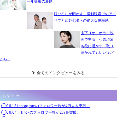
ール撮影の裏側
舘ひろしが明かす、撮影現場でのアド
リブと西野七瀬への絶大な信頼感
山下リオ、ホラー映
画で主演 心霊現象
も役に活かす「取り
憑かれてもいい役だ
から」
全てのインタビューをみる
お知らせ
◯06.12 Instagramのフォロワー数が4万人を突破。
◯06.01 TikTokのフォロワー数が2万を突破。