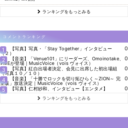
ランキングをもっとみる
コメントランキング
0
【写真】写真・「Stay Together」インタビュー
1
（２）
0
【音楽】「Venue101」にリーダーズ、Omoinotake、
2
≠MEが登場｜MusicVoice（vois ヴォイス）
0
【写真】紅白出場者決定、会見に出席した初出場組
3
（写真１０／１０）
0
【音楽】「十勝でロックを切り拓ひらく～ZION～ 完
4
全版」放送決定｜MusicVoice（vois ヴォイス）
0
【写真】仁村紗和、インタビュー【エンタメ】
5
ランキングをもっとみる