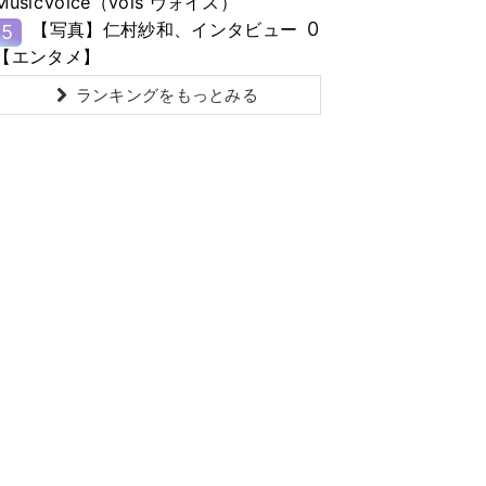
MusicVoice（vois ヴォイス）
0
【写真】仁村紗和、インタビュー
5
【エンタメ】
ランキングをもっとみる