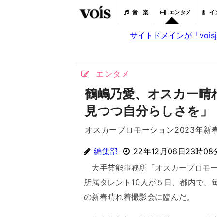
音 楽
エンタメ
イ
サイトドメインが「voi
エンタメ
鶴嶋乃愛、オスカー晴
見つつ自分らしさを」
オスカープロモーション2023年新
編集部
22年12月06日23時08
大手芸能事務所「オスカープロモー
所属タレント10人が５日、都内で、
の新春晴れ着撮影会に臨んだ。