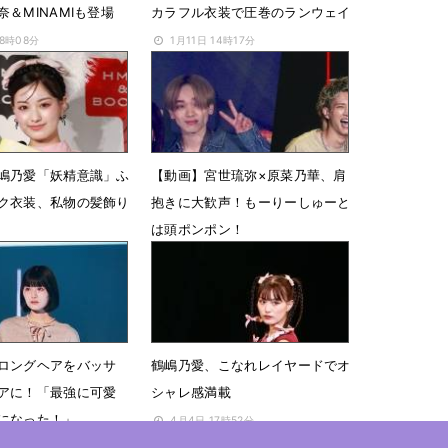
＆MINAMIも登場
カラフル衣装で圧巻のランウェイ
08時08分
1月11日 14時17分
嶋乃愛「妖精意識」ふ
【動画】宮世琉弥×原菜乃華、肩
ク衣装、私物の髪飾り
抱きに大歓声！もーりーしゅーと
は頭ポンポン！
08時46分
3月3日 12時17分
ロングヘアをバッサ
鶴嶋乃愛、こなれレイヤードでオ
アに！「最強に可愛
シャレ感満載
になった！」
4月4日 17時52分
3時53分