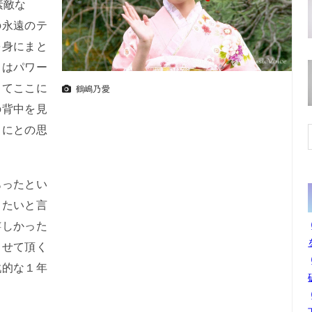
素敵な
の永遠のテ
を身にまと
クはパワー
ってここに
鶴嶋乃愛
の背中を見
うにとの思
ったとい
りたいと言
嬉しかった
らせて頂く
戦的な１年