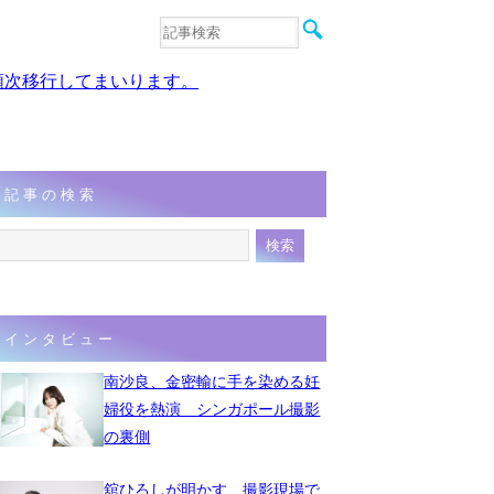
音楽
エンタメ
、順次移行してまいります。
インタビュー
動画
連載
フォト
記事の検索
インタビュー
南沙良、金密輸に手を染める妊
婦役を熱演 シンガポール撮影
の裏側
舘ひろしが明かす、撮影現場で