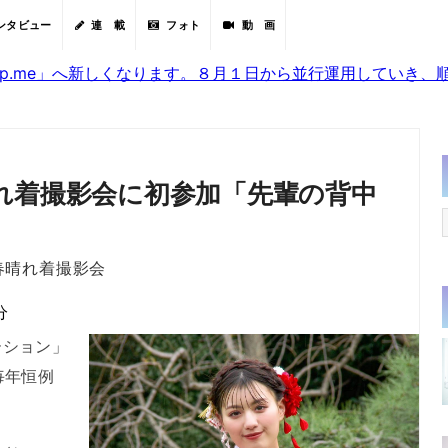
ンタビュー
連 載
フォト
動 画
sjp.me」へ新しくなります。８月１日から並行運用していき
れ着撮影会に初参加「先輩の背中
春晴れ着撮影会
分
ション」
毎年恒例