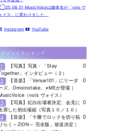
◯25.08.01 MusicVoiceは媒体名が「vois ヴ
ォイス」に変わりました。
Instagram
YouTube
コメントランキング
0
【写真】写真・「Stay
1
Together」インタビュー（２）
0
【音楽】「Venue101」にリーダ
2
ーズ、Omoinotake、≠MEが登場｜
MusicVoice（vois ヴォイス）
0
【写真】紅白出場者決定、会見に
3
出席した初出場組（写真１０／１０）
0
【音楽】「十勝でロックを切り拓
4
ひらく～ZION～ 完全版」放送決定｜