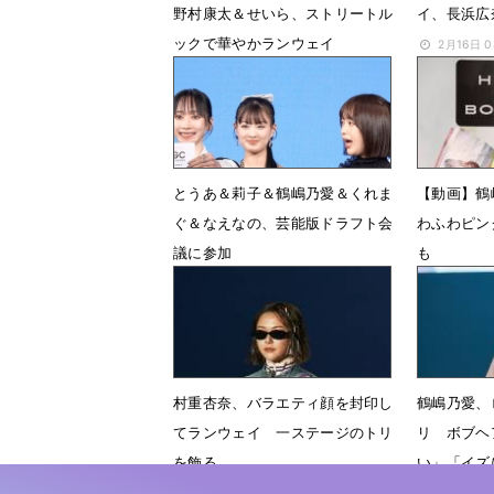
野村康太＆せいら、ストリートル
イ、長浜広奈
ックで華やかランウェイ
2月16日 
4月20日 07時32分
とうあ＆莉子＆鶴嶋乃愛＆くれま
【動画】鶴
ぐ＆なえなの、芸能版ドラフト会
わふわピン
議に参加
も
12月30日 17時49分
3月10日 
村重杏奈、バラエティ顔を封印し
鶴嶋乃愛、
てランウェイ 一ステージのトリ
リ ボブヘ
を飾る
い」「イズ
1月14日 22時36分
9月3日 2