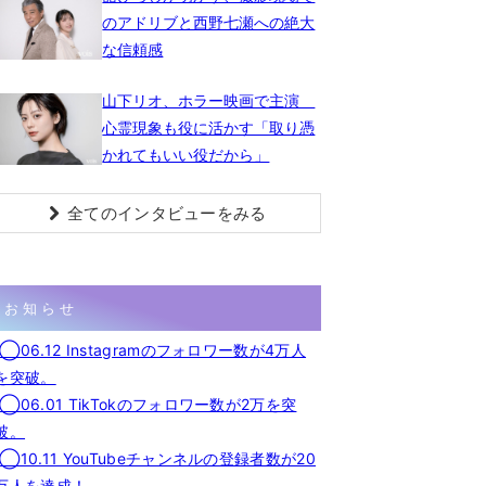
のアドリブと西野七瀬への絶大
な信頼感
山下リオ、ホラー映画で主演
心霊現象も役に活かす「取り憑
かれてもいい役だから」
全てのインタビューをみる
お知らせ
◯06.12 Instagramのフォロワー数が4万人
を突破。
◯06.01 TikTokのフォロワー数が2万を突
破。
◯10.11 YouTubeチャンネルの登録者数が20
万人を達成！