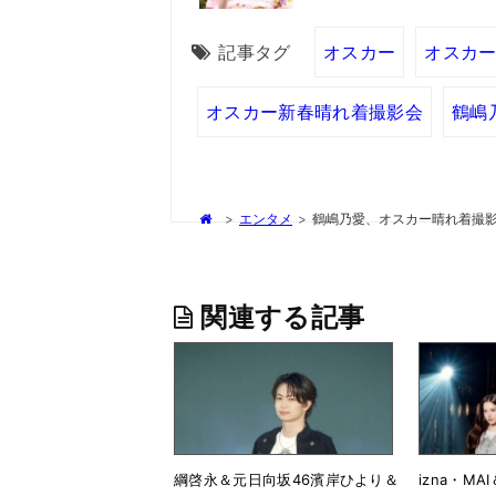
記事タグ
オスカー
オスカー
オスカー新春晴れ着撮影会
鶴嶋
>
エンタメ
>
鶴嶋乃愛、オスカー晴れ着撮
関連する記事
綱啓永＆元日向坂46濱岸ひより＆
izna・M