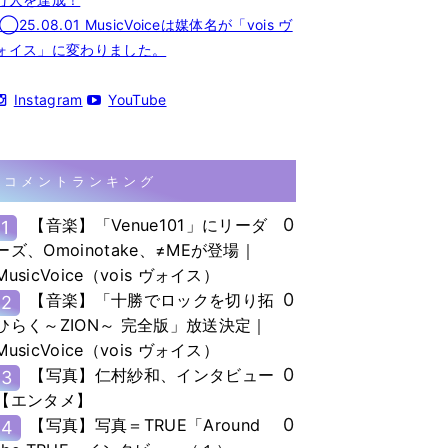
◯25.08.01 MusicVoiceは媒体名が「vois ヴ
ォイス」に変わりました。
Instagram
YouTube
コメントランキング
0
【音楽】「Venue101」にリーダ
1
ーズ、Omoinotake、≠MEが登場｜
MusicVoice（vois ヴォイス）
0
【音楽】「十勝でロックを切り拓
2
ひらく～ZION～ 完全版」放送決定｜
MusicVoice（vois ヴォイス）
0
【写真】仁村紗和、インタビュー
3
【エンタメ】
0
【写真】写真＝TRUE「Around
4