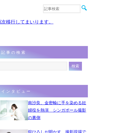
音楽
エンタメ
、順次移行してまいります。
インタビュー
動画
連載
フォト
記事の検索
インタビュー
南沙良、金密輸に手を染める妊
婦役を熱演 シンガポール撮影
の裏側
舘ひろしが明かす、撮影現場で