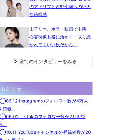
のアドリブと西野七瀬への絶大
な信頼感
山下リオ、ホラー映画で主演
心霊現象も役に活かす「取り憑
かれてもいい役だから」
全てのインタビューをみる
お知らせ
◯06.12 Instagramのフォロワー数が4万人
を突破。
◯06.01 TikTokのフォロワー数が2万を突
破。
◯10.11 YouTubeチャンネルの登録者数が20
万人を達成！