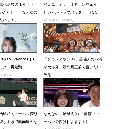
10代最後の１年「たく
池田エライザ、圧巻ランウェイ
いきたい」 なえなの
せいらがトップバッター TGC
たいっ！」
3月14日 16時08分
19時10分
pitol Recordsより
「ダウンタウンDX」芸能人の不満
ェクト再始動
が大爆発 最終回直前で言いたい
放題
07時00分
6月18日 18時23分
始球式でノーバン投球
なえなの、始球式前に“祈願”「ノ
習しすぎで筋肉痛のな
ーバンで投げれますように」