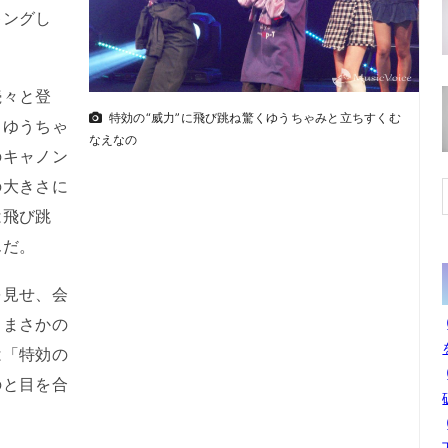
キングし
々と登
特効の“威力”に飛び跳ね驚くゆうちゃみと立ちすくむ
くゆうちゃ
なえなの
のキャノン
の大きさに
は飛び跳
んだ。
見せ、会
。まさかの
は「特効の
のと目を合