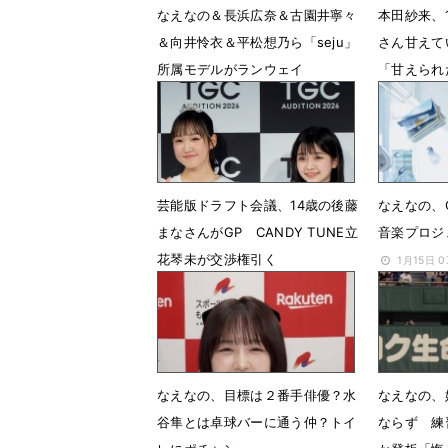
なえなの＆長浜広奈＆古園井寧々
本田紗来、
＆向井怜衣＆平松想乃ら「seju」
さん甘えて
所属モデルがランウェイ
「甘えられ
4月1日 11時38分
3月31日 
芸能版ドラフト会議、14歳の後藤
なえなの、Ca
まなさんがGP CANDY TUNE立
音楽プロジ
花琴未が交渉権引く
1月15日 
2月3日 07時09分
なえなの、目標は２番手俳優？水
なえなの、
谷隼とは卓球バーに通う仲？トイ
ならず 練