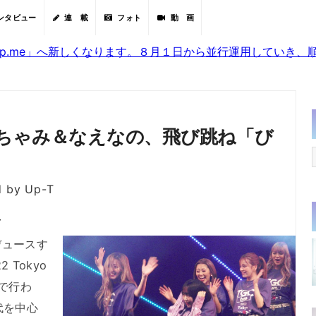
ンタビュー
連 載
フォト
動 画
sjp.me」へ新しくなります。８月１日から並行運用していき
ちゃみ＆なえなの、飛び跳ね「び
d by Up-T
分
ュースす
 Tokyo
内で行わ
代を中心