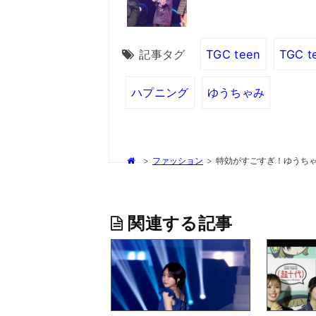
記事タグ
TGC teen
TGC t
ハプニング
ゆうちゃみ
>
ファッション
>
特効がすごすぎ！ゆうち
関連する記事