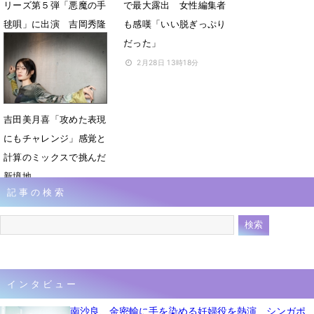
リーズ第５弾「悪魔の手
で最大露出 女性編集者
毬唄」に出演 吉岡秀隆
も感嘆「いい脱ぎっぷり
が滞在する「亀の湯」長
だった」
男役
2月28日 13時18分
3月6日 17時38分
吉田美月喜「攻めた表現
にもチャレンジ」感覚と
計算のミックスで挑んだ
新境地
記事の検索
1月17日 08時00分
インタビュー
南沙良、金密輸に手を染める妊婦役を熱演 シンガポ