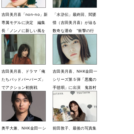
吉田美月喜「non-no」新
「水滸伝」最終回、閻婆
専属モデルに決定 編集
惜（吉田美月喜）が辿る
長「ノンノに新しい風を
数奇な運命 “衝撃の行
吹き込んでくれると確
動”が引き起こす悲劇
信」
3月29日 14時00分
5月12日 15時30分
吉田美月喜、ドラマ「俺
吉田美月喜、NHK金田一
たちバッドバーバーズ」
シリーズ第５弾「悪魔の
でアクション初挑戦
手毬唄」に出演 鬼首村
出身の人気歌手役
3月20日 14時00分
3月6日 18時00分
奥平大兼、NHK金田一シ
前田敦子、最後の写真集