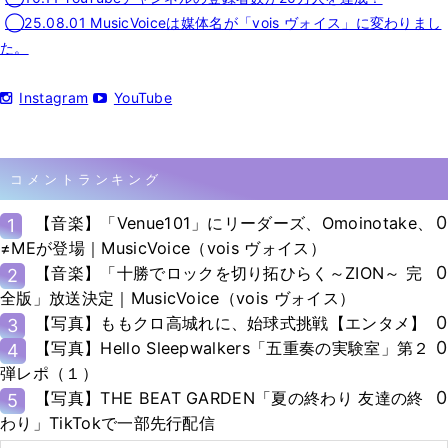
◯25.08.01 MusicVoiceは媒体名が「vois ヴォイス」に変わりまし
た。
Instagram
YouTube
コメントランキング
0
【音楽】「Venue101」にリーダーズ、Omoinotake、
1
≠MEが登場｜MusicVoice（vois ヴォイス）
0
【音楽】「十勝でロックを切り拓ひらく～ZION～ 完
2
全版」放送決定｜MusicVoice（vois ヴォイス）
0
【写真】ももクロ高城れに、始球式挑戦【エンタメ】
3
0
【写真】Hello Sleepwalkers「五重奏の実験室」第２
4
弾レポ（１）
0
【写真】THE BEAT GARDEN「夏の終わり 友達の終
5
わり」TikTokで一部先行配信