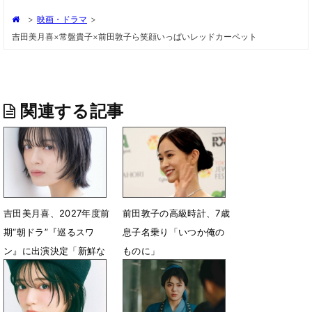
>
映画・ドラマ
>
吉田美月喜×常盤貴子×前田敦子ら笑顔いっぱいレッドカーペット
関連する記事
吉田美月喜、2027年度前
前田敦子の高級時計、7歳
期“朝ドラ”『巡るスワ
息子名乗り「いつか俺の
ン』に出演決定「新鮮な
ものに」
空気を吹き込む存在にな
7月6日 07時12分
れたら」
7月21日 12時39分