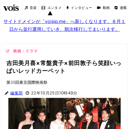
音楽
エンタメ
インタビュー
動画
連載
サイトドメインが「voisjp.me」へ新しくなります。８月１
日から並行運用していき、順次移行してまいります。
映画・ドラマ
吉田美月喜×常盤貴子×前田敦子ら笑顔いっ
ぱいレッドカーペット
第35回東京国際映画祭
編集部
22年10月25日10時49分