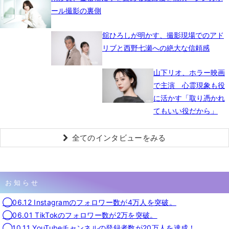
ール撮影の裏側
舘ひろしが明かす、撮影現場でのアド
リブと西野七瀬への絶大な信頼感
山下リオ、ホラー映画
で主演 心霊現象も役
に活かす「取り憑かれ
てもいい役だから」
全てのインタビューをみる
お知らせ
◯06.12 Instagramのフォロワー数が4万人を突破。
◯06.01 TikTokのフォロワー数が2万を突破。
◯10.11 YouTubeチャンネルの登録者数が20万人を達成！