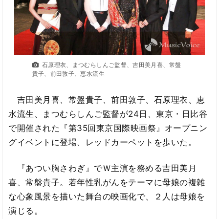
石原理衣、まつむらしんご監督、吉田美月喜、常盤
貴子、前田敦子、恵水流生
吉田美月喜、常盤貴子、前田敦子、石原理衣、恵
水流生、まつむらしんご監督が24日、東京・日比谷
で開催された『第35回東京国際映画祭』オープニン
グイベントに登場、レッドカーペットを歩いた。
『あつい胸さわぎ』でＷ主演を務める吉田美月
喜、常盤貴子。若年性乳がんをテーマに母娘の複雑
な心象風景を描いた舞台の映画化で、２人は母娘を
演じる。