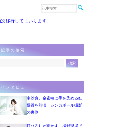
音楽
エンタメ
、順次移行してまいります。
インタビュー
動画
連載
フォト
記事の検索
インタビュー
南沙良、金密輸に手を染める妊
婦役を熱演 シンガポール撮影
の裏側
舘ひろしが明かす、撮影現場で