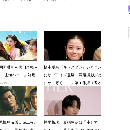
間田琳加＆横田真悠＆
橋本環奈『キングダム』シネコン
RIMA「上海ハニー」熱唱
にサプライズ登場「洞窟撮影がと
にかく寒くて...」第１作振り返る
8時09分
7月6日 12時50分
尾楓珠＆坂口憲二ら、
神尾楓珠、新婚生活は「幸せで
グダム」最新作に出演
す！」 平手友梨奈と結婚後初の