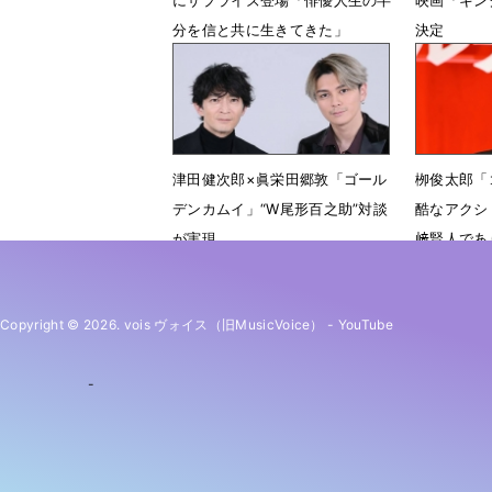
分を信と共に生きてきた」
決定
7月5日 19時32分
3月27日 
津田健次郎×眞栄田郷敦「ゴール
栁俊太郎「
デンカムイ」“W尾形百之助”対談
酷なアクシ
が実現
﨑賢人であ
3月6日 16時00分
2月25日 
Copyright © 2026. vois ヴォイス（旧MusicVoice）
-
YouTube
-