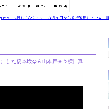
ンタビュー
連 載
フォト
動 画
sjp.me」へ新しくなります。８月１日から並行運用していき
共にした橋本環奈＆山本舞香＆横田真