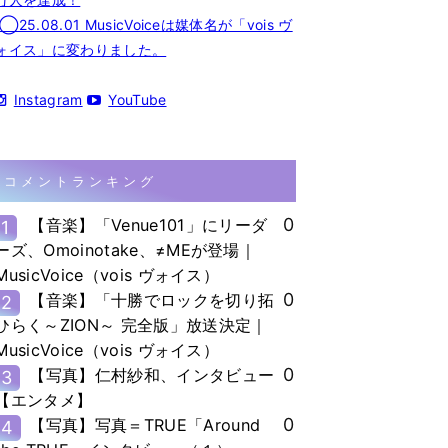
◯25.08.01 MusicVoiceは媒体名が「vois ヴ
ォイス」に変わりました。
Instagram
YouTube
コメントランキング
0
【音楽】「Venue101」にリーダ
1
ーズ、Omoinotake、≠MEが登場｜
MusicVoice（vois ヴォイス）
0
【音楽】「十勝でロックを切り拓
2
ひらく～ZION～ 完全版」放送決定｜
MusicVoice（vois ヴォイス）
0
【写真】仁村紗和、インタビュー
3
【エンタメ】
0
【写真】写真＝TRUE「Around
4