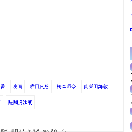
舞香
映画
横田真悠
橋本環奈
眞栄田郷敦
拶
醍醐虎汰朗
田真悠、毎日３人でお風呂「体を見合って」