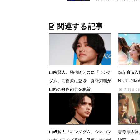
関連する記事
山﨑賢人、飛信隊と共に「キング
畑芽育＆久
ダム」前夜祭に登場 真壁刀義が
NiziU 
山﨑の身体能力を絶賛
7月9日 0
7月17日 07時00分
山﨑賢人『キングダム』シネコン
志尊淳＆神
にサプライズ登場「俳優人生の半
映画「キン