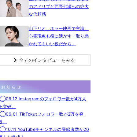
のアドリブと西野七瀬への絶大
な信頼感
山下リオ、ホラー映画で主演
心霊現象も役に活かす「取り憑
かれてもいい役だから」
全てのインタビューをみる
お知らせ
◯06.12 Instagramのフォロワー数が4万人
を突破。
◯06.01 TikTokのフォロワー数が2万を突
破。
◯10.11 YouTubeチャンネルの登録者数が20
万人を達成！