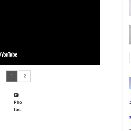
1
2
Pho
tos