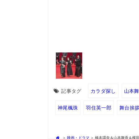
記事タグ
カラダ探し
山本
神尾楓珠
羽住英一郎
舞台挨
>
映画・ドラマ
>
橋本環奈＆山本舞香＆横