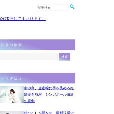
音楽
エンタメ
、順次移行してまいります。
インタビュー
動画
連載
フォト
記事の検索
インタビュー
南沙良、金密輸に手を染める妊
婦役を熱演 シンガポール撮影
の裏側
舘ひろしが明かす、撮影現場で