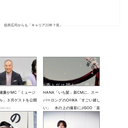
 役所広司からも「キャリア20年？笑」
瀬廉がMC「ミュージ
HANA「いち髪」新CMに、スー
ル」３月ゲストを公開
パーロングのCHIKA「すごい嬉し
い」 水の上の撮影にJISOO「楽
15時08分
しかった」
2月20日 07時43分