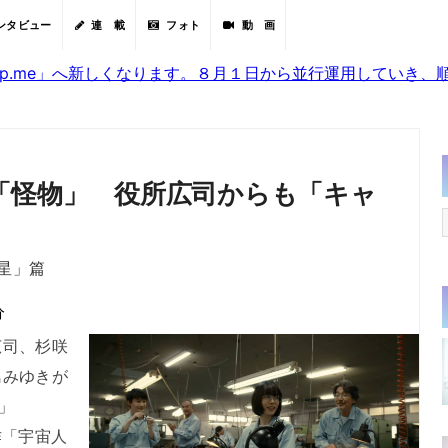
ンタビュー
連 載
フォト
動 画
sjp.me」へ新しくなります。８月１日から並行運用していき
「怪物」 役所広司からも「キャ
星」篇
分
司、杉咲
島みゆきが
」
作「宇宙人