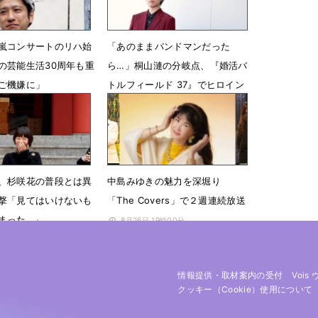
嵐コンサートのリハ始
「あのままバンドマンだった
の芸能生活30周年も重
ら…」桐山漣の分岐点、『婚活バ
ご機嫌に」
トルフィールド 37』でヒロイン
の恋人役
3時02分
1月30日 07時00分
、杉咲花の普段とは異
中島みゆきの魅力を深堀り
撃「見てはいけないも
「The Covers」で２週連続放送
まった…」
8月26日 19時00分
 15時47分
情報提供・取材案内の受付
Vois
クッキー（cookie）使用について