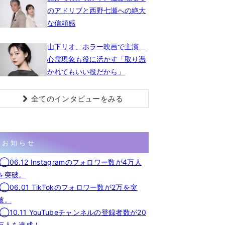
のアドリブと西野七瀬への絶大
な信頼感
山下リオ、ホラー映画で主演
心霊現象も役に活かす「取り憑
かれてもいい役だから」
全てのインタビューをみる
お知らせ
◯06.12 Instagramのフォロワー数が4万人
を突破。
◯06.01 TikTokのフォロワー数が2万を突
破。
◯10.11 YouTubeチャンネルの登録者数が20
万人を達成！