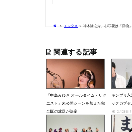
>
エンタメ
>
神木隆之介、杉咲花は「怪物」
関連する記事
「中島みゆき オールタイム・リク
キンプリ永
エスト」未公開シーンを加えた完
ックカプセ
全版の放送が決定
2月28日 
6月15日 18時36分