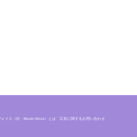
 ヴォイス（旧・MusicVoice）とは
広告に関するお問い合わせ