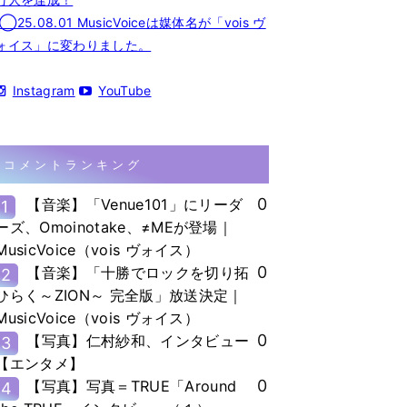
◯25.08.01 MusicVoiceは媒体名が「vois ヴ
ォイス」に変わりました。
Instagram
YouTube
コメントランキング
0
【音楽】「Venue101」にリーダ
1
ーズ、Omoinotake、≠MEが登場｜
MusicVoice（vois ヴォイス）
0
【音楽】「十勝でロックを切り拓
2
ひらく～ZION～ 完全版」放送決定｜
MusicVoice（vois ヴォイス）
0
【写真】仁村紗和、インタビュー
3
【エンタメ】
0
【写真】写真＝TRUE「Around
4