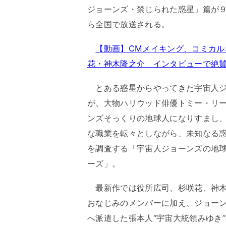
ジョーンズ・禁じられた惑星」篇が
ら全国で放送される。
【動画】CMメイキング、コミカル
花・神木隆之介 インタビューで絶
とある惑星からやってきた宇宙人ジ
が、大物ハリウッド俳優トミー・リ
ンズそっくりの地球人になりすまし
な職業を転々としながら、未知なる
を調査する「宇宙人ジョーンズの地
ーズ」。
最新作では役所広司、杉咲花、神木
おなじみのメンバーに加え、ジョー
へ派遣した張本人“宇宙大統領みゆき