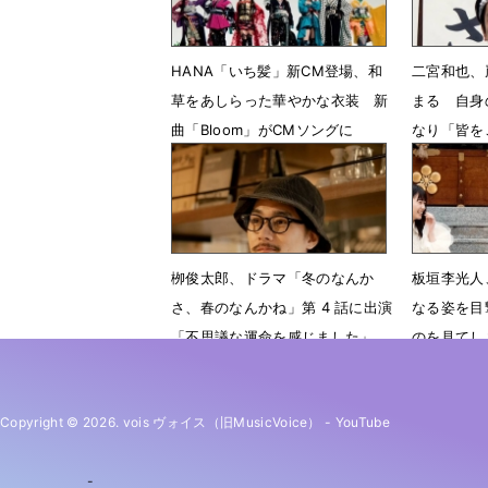
HANA「いち髪」新CM登場、和
二宮和也、
草をあしらった華やかな衣装 新
まる 自身
曲「Bloom」がCMソングに
なり「皆を
2月20日 07時29分
2月4日 1
栁俊太郎、ドラマ「冬のなんか
板垣李光人
さ、春のなんかね」第 4 話に出演
なる姿を目
「不思議な運命を感じました」
のを見てし
1月28日 23時05分
10月15日
Copyright © 2026. vois ヴォイス（旧MusicVoice）
-
YouTube
-