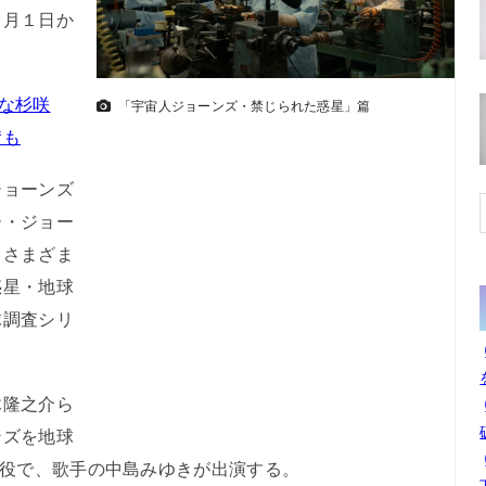
９月１日か
な杉咲
「宇宙人ジョーンズ・禁じられた惑星」篇
賛も
ョーンズ
ー・ジョー
、さまざま
惑星・地球
球調査シリ
隆之介ら
ンズを地球
”役で、歌手の中島みゆきが出演する。