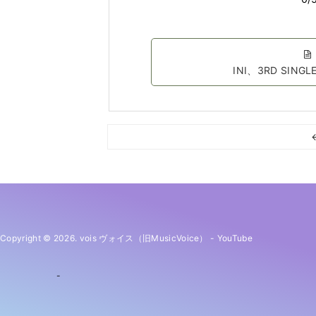
INI、3RD SI
Copyright © 2026. vois ヴォイス（旧MusicVoice）
-
YouTube
-