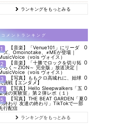
ランキングをもっとみる
コメントランキング
0
【音楽】「Venue101」にリーダ
1
ーズ、Omoinotake、≠MEが登場｜
MusicVoice（vois ヴォイス）
0
【音楽】「十勝でロックを切り拓
2
ひらく～ZION～ 完全版」放送決定｜
MusicVoice（vois ヴォイス）
0
【写真】ももクロ高城れに、始球
3
式挑戦【エンタメ】
0
【写真】Hello Sleepwalkers「五
4
重奏の実験室」第２弾レポ（１）
0
【写真】THE BEAT GARDEN「夏
5
の終わり 友達の終わり」TikTokで一部
先行配信
ランキングをもっとみる