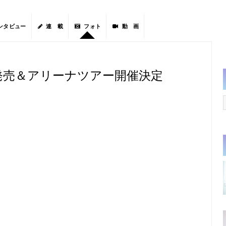
ンタビュー
連 載
フォト
動 画
「M」発売＆アリーナツアー開催決定