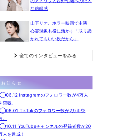
のアドリブと西野七瀬への絶大
な信頼感
山下リオ、ホラー映画で主演
心霊現象も役に活かす「取り憑
かれてもいい役だから」
全てのインタビューをみる
お知らせ
◯06.12 Instagramのフォロワー数が4万人
を突破。
◯06.01 TikTokのフォロワー数が2万を突
破。
◯10.11 YouTubeチャンネルの登録者数が20
万人を達成！