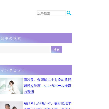
音楽
エンタメ
インタビュー
動画
記事の検索
連載
フォト
インタビュー
南沙良、金密輸に手を染める妊
婦役を熱演 シンガポール撮影
の裏側
舘ひろしが明かす、撮影現場で