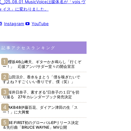
◯25.08.01 MusicVoiceは媒体名が「vois ヴ
ォイス」に変わりました。
Instagram
YouTube
記事アクセスランキング
櫻坂46山﨑天、ギターかき鳴らし「行くぞ
ー！」 応援アンバサダー堂々の開会宣言
山田涼介、香水をまとう「僕を嗅ぎたいで
すよね？すごくいい香りです、僕（笑）」
桜井日奈子、素すぎる“日奈子の１日”を切
り撮る 27年カレンダーブック発売決定
AKB48伊藤百花、ダイアン津田の生「ス
ー！」に大興奮
BE:FIRST初のグローバルEPリリース決定
＆先行曲「BRUCE WAYNE」MV公開