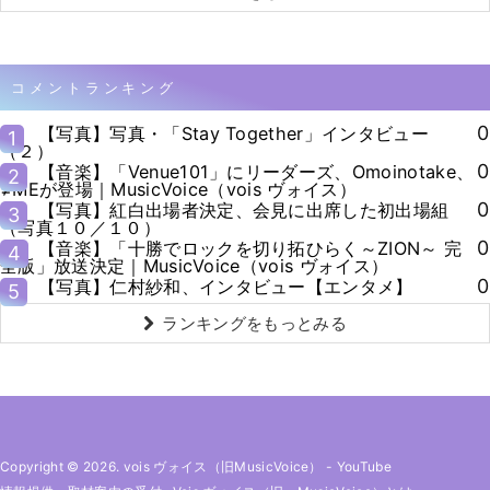
コメントランキング
0
【写真】写真・「Stay Together」インタビュー
1
（２）
0
【音楽】「Venue101」にリーダーズ、Omoinotake、
2
≠MEが登場｜MusicVoice（vois ヴォイス）
0
【写真】紅白出場者決定、会見に出席した初出場組
3
（写真１０／１０）
0
【音楽】「十勝でロックを切り拓ひらく～ZION～ 完
4
全版」放送決定｜MusicVoice（vois ヴォイス）
0
【写真】仁村紗和、インタビュー【エンタメ】
5
ランキングをもっとみる
Copyright © 2026. vois ヴォイス（旧MusicVoice）
-
YouTube