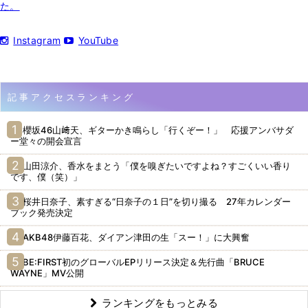
た。
Instagram
YouTube
記事アクセスランキング
櫻坂46山﨑天、ギターかき鳴らし「行くぞー！」 応援アンバサダ
ー堂々の開会宣言
山田涼介、香水をまとう「僕を嗅ぎたいですよね？すごくいい香り
です、僕（笑）」
桜井日奈子、素すぎる“日奈子の１日”を切り撮る 27年カレンダー
ブック発売決定
AKB48伊藤百花、ダイアン津田の生「スー！」に大興奮
BE:FIRST初のグローバルEPリリース決定＆先行曲「BRUCE
WAYNE」MV公開
ランキングをもっとみる