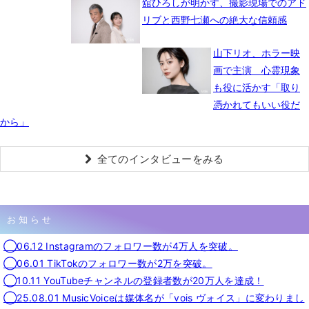
舘ひろしが明かす、撮影現場でのアド
リブと西野七瀬への絶大な信頼感
山下リオ、ホラー映
画で主演 心霊現象
も役に活かす「取り
憑かれてもいい役だ
から」
全てのインタビューをみる
お知らせ
◯06.12 Instagramのフォロワー数が4万人を突破。
◯06.01 TikTokのフォロワー数が2万を突破。
◯10.11 YouTubeチャンネルの登録者数が20万人を達成！
◯25.08.01 MusicVoiceは媒体名が「vois ヴォイス」に変わりまし