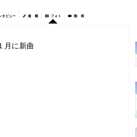
ンタビュー
連 載
フォト
動 画
が１月に新曲