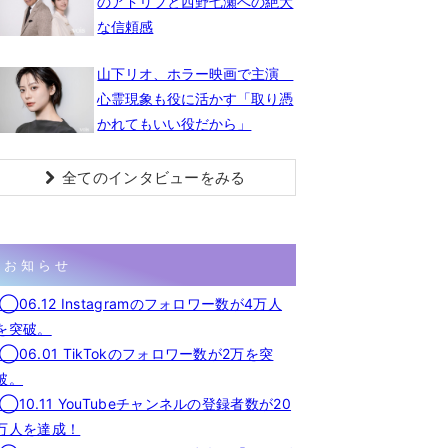
のアドリブと西野七瀬への絶大
な信頼感
山下リオ、ホラー映画で主演
心霊現象も役に活かす「取り憑
かれてもいい役だから」
全てのインタビューをみる
お知らせ
◯06.12 Instagramのフォロワー数が4万人
を突破。
◯06.01 TikTokのフォロワー数が2万を突
破。
◯10.11 YouTubeチャンネルの登録者数が20
万人を達成！