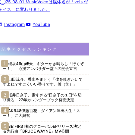
◯25.08.01 MusicVoiceは媒体名が「vois ヴ
ォイス」に変わりました。
Instagram
YouTube
記事アクセスランキング
櫻坂46山﨑天、ギターかき鳴らし「行くぞ
ー！」 応援アンバサダー堂々の開会宣言
山田涼介、香水をまとう「僕を嗅ぎたいで
すよね？すごくいい香りです、僕（笑）」
桜井日奈子、素すぎる“日奈子の１日”を切
り撮る 27年カレンダーブック発売決定
AKB48伊藤百花、ダイアン津田の生「ス
ー！」に大興奮
BE:FIRST初のグローバルEPリリース決定
＆先行曲「BRUCE WAYNE」MV公開