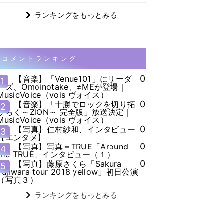
ランキングをもっとみる
コメントランキング
0
【音楽】「Venue101」にリーダ
1
ーズ、Omoinotake、≠MEが登場｜
MusicVoice（vois ヴォイス）
0
【音楽】「十勝でロックを切り拓
2
ひらく～ZION～ 完全版」放送決定｜
MusicVoice（vois ヴォイス）
0
【写真】仁村紗和、インタビュー
3
【エンタメ】
0
【写真】写真＝TRUE「Around
4
the TRUE」インタビュー（１）
0
【写真】藤原さくら「Sakura
5
Fujiwara tour 2018 yellow」初日公演
（写真３）
ランキングをもっとみる