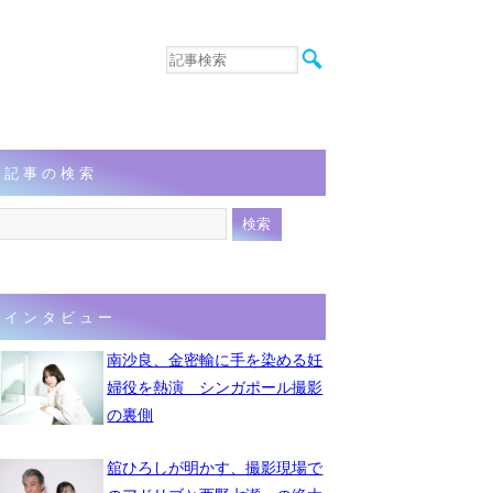
音楽
エンタメ
インタビュー
動画
記事の検索
連載
フォト
インタビュー
南沙良、金密輸に手を染める妊
婦役を熱演 シンガポール撮影
の裏側
舘ひろしが明かす、撮影現場で