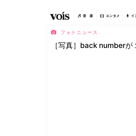
音 楽
エンタメ
イ
フォトニュース
［写真］back number