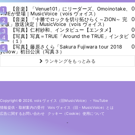
0
【音楽】「Venue101」にリーダーズ、Omoinotake、
1
≠MEが登場｜MusicVoice（vois ヴォイス）
0
【音楽】「十勝でロックを切り拓ひらく～ZION～ 完
2
全版」放送決定｜MusicVoice（vois ヴォイス）
0
【写真】仁村紗和、インタビュー【エンタメ】
3
0
【写真】写真＝TRUE「Around the TRUE」インタビ
4
ュー（１）
0
【写真】藤原さくら「Sakura Fujiwara tour 2018
5
yellow」初日公演（写真３）
ランキングをもっとみる
Copyright © 2026. vois ヴォイス（旧MusicVoice）
-
YouTube
情報提供・取材案内の受付
Vois ヴォイス（旧・MusicVoice）とは
広告に関するお問い合わせ
クッキー（cookie）使用について
-