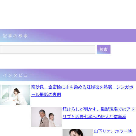
記事の検索
インタビュー
南沙良、金密輸に手を染める妊婦役を熱演 シンガポ
ール撮影の裏側
舘ひろしが明かす、撮影現場でのアド
リブと西野七瀬への絶大な信頼感
山下リオ、ホラー映