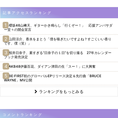
記事アクセスランキング
櫻坂46山﨑天、ギターかき鳴らし「行くぞー！」 応援アンバサダ
ー堂々の開会宣言
山田涼介、香水をまとう「僕を嗅ぎたいですよね？すごくいい香り
です、僕（笑）」
桜井日奈子、素すぎる“日奈子の１日”を切り撮る 27年カレンダー
ブック発売決定
AKB48伊藤百花、ダイアン津田の生「スー！」に大興奮
BE:FIRST初のグローバルEPリリース決定＆先行曲「BRUCE
WAYNE」MV公開
ランキングをもっとみる
コメントランキング