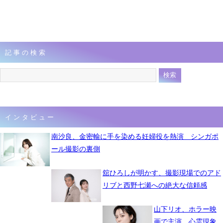
記事の検索
インタビュー
南沙良、金密輸に手を染める妊婦役を熱演 シンガポ
ール撮影の裏側
舘ひろしが明かす、撮影現場でのアド
リブと西野七瀬への絶大な信頼感
山下リオ、ホラー映
画で主演 心霊現象