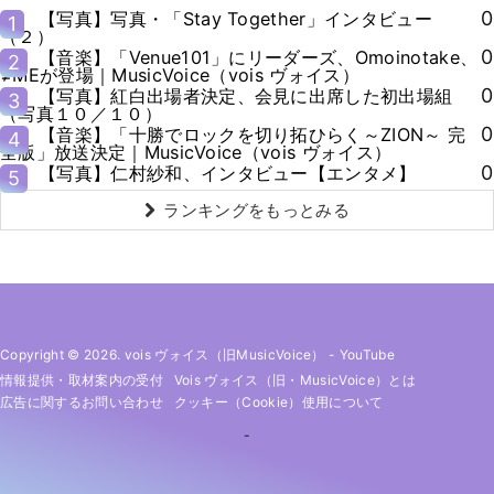
0
【写真】写真・「Stay Together」インタビュー
1
（２）
0
【音楽】「Venue101」にリーダーズ、Omoinotake、
2
≠MEが登場｜MusicVoice（vois ヴォイス）
0
【写真】紅白出場者決定、会見に出席した初出場組
3
（写真１０／１０）
0
【音楽】「十勝でロックを切り拓ひらく～ZION～ 完
4
全版」放送決定｜MusicVoice（vois ヴォイス）
0
【写真】仁村紗和、インタビュー【エンタメ】
5
ランキングをもっとみる
Copyright © 2026. vois ヴォイス（旧MusicVoice）
-
YouTube
情報提供・取材案内の受付
Vois ヴォイス（旧・MusicVoice）とは
広告に関するお問い合わせ
クッキー（cookie）使用について
-