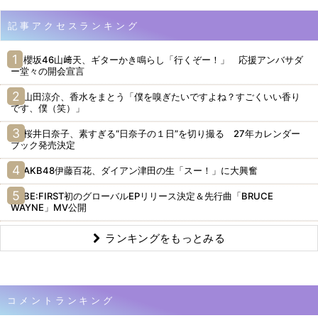
記事アクセスランキング
櫻坂46山﨑天、ギターかき鳴らし「行くぞー！」 応援アンバサダ
ー堂々の開会宣言
山田涼介、香水をまとう「僕を嗅ぎたいですよね？すごくいい香り
です、僕（笑）」
桜井日奈子、素すぎる“日奈子の１日”を切り撮る 27年カレンダー
ブック発売決定
AKB48伊藤百花、ダイアン津田の生「スー！」に大興奮
BE:FIRST初のグローバルEPリリース決定＆先行曲「BRUCE
WAYNE」MV公開
ランキングをもっとみる
コメントランキング