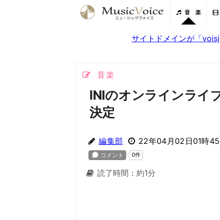
音 楽
サイトドメインが「voi
音楽
INIのオンラインライブ
決定
編集部
22年04月02日01時4
読了時間：約1分