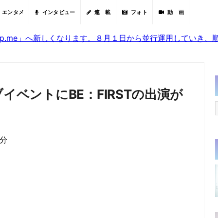
エンタメ
インタビュー
連 載
フォト
動 画
sjp.me」へ新しくなります。８月１日から並行運用していき
イベントにBE：FIRSTの出演が
5分