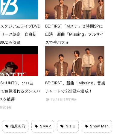
ST、スタジアムライブDVD
BE:FIRST「Mステ」２時間SPに
ayリリース決定 自身初
出演 新曲「Missing」フルサイ
源CDも収録
ズで生パフォ
13時56分
7月18日 11時08分
T・SHUNTO、ソロ曲
BE:FIRST、新曲「Missing」音楽
it」で色気溢れるダンスパ
チャートで222冠を達成！
スを披露
7月13日 21時16分
21時08分
指原莉乃
SMAP
NiziU
Snow Man