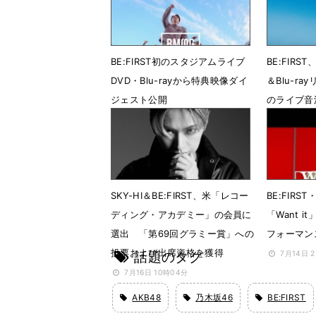
BE:FIRST初のスタジアムライブ
BE:FIR
DVD・Blu-rayから特典映像ダイ
＆Blu-r
ジェスト公開
のライブ音
7月26日 12時42分
7月21日 
SKY-HI＆BE:FIRST、米「レコー
BE:FIRS
ディング・アカデミー」の会員に
「Want 
選出 「第69回グラミー賞」への
フォーマン
投票および出席資格を獲得
話題のタグ
7月14日 
7月16日 10時04分
AKB48
乃木坂46
BE:FIRST