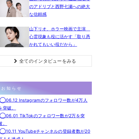
のアドリブと西野七瀬への絶大
な信頼感
山下リオ、ホラー映画で主演
心霊現象も役に活かす「取り憑
かれてもいい役だから」
全てのインタビューをみる
お知らせ
◯06.12 Instagramのフォロワー数が4万人
を突破。
◯06.01 TikTokのフォロワー数が2万を突
破。
◯10.11 YouTubeチャンネルの登録者数が20
万人を達成！