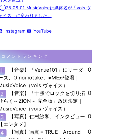
◯25.08.01 MusicVoiceは媒体名が「vois ヴ
ォイス」に変わりました。
Instagram
YouTube
コメントランキング
0
【音楽】「Venue101」にリーダ
1
ーズ、Omoinotake、≠MEが登場｜
MusicVoice（vois ヴォイス）
0
【音楽】「十勝でロックを切り拓
2
ひらく～ZION～ 完全版」放送決定｜
MusicVoice（vois ヴォイス）
0
【写真】仁村紗和、インタビュー
3
【エンタメ】
0
【写真】写真＝TRUE「Around
4