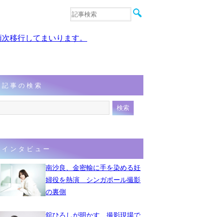
音楽
エンタメ
、順次移行してまいります。
インタビュー
動画
連載
フォト
記事の検索
インタビュー
南沙良、金密輸に手を染める妊
婦役を熱演 シンガポール撮影
の裏側
舘ひろしが明かす、撮影現場で