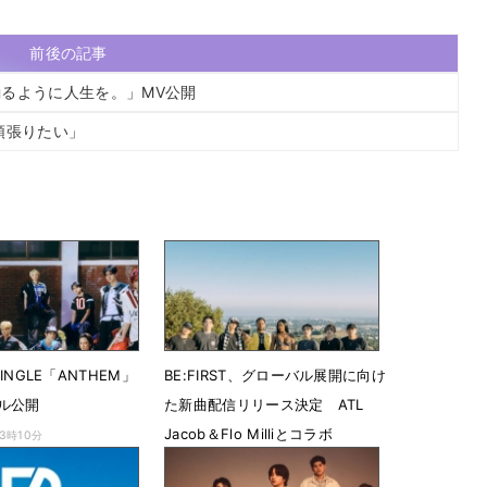
前後の記事
るように人生を。」MV公開
頑張りたい」
 SINGLE「ANTHEM」
BE:FIRST、グローバル展開に向け
ル公開
た新曲配信リリース決定 ATL
Jacob＆Flo Milliとコラボ
23時10分
7月28日 08時00分