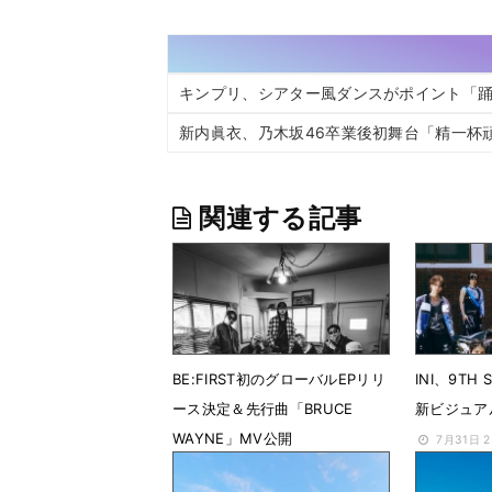
キンプリ、シアター風ダンスがポイント「踊
新内眞衣、乃木坂46卒業後初舞台「精一杯
関連する記事
BE:FIRST初のグローバルEPリリ
INI、9TH
ース決定＆先行曲「BRUCE
新ビジュア
WAYNE」MV公開
7月31日 
7月31日 23時27分