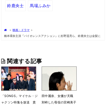
鈴鹿央士
馬場ふみか
>
映画・ドラマ
>
橋本環奈主演『バイオレンスアクション』に杉野遥亮ら、鈴鹿央士は金髪に
関連する記事
「SONGS」マイケル・ジ
田中麗奈、女優が天職
ャクソン特集を放送 貴
対峙した母役の宮崎美子