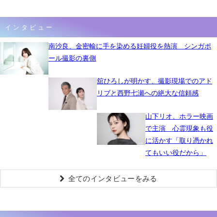
インタビュー
南沙良、金密輸に手を染める妊婦役を熱演 シンガポ
ール撮影の裏側
舘ひろしが明かす、撮影現場でのアド
リブと西野七瀬への絶大な信頼感
山下リオ、ホラー映画
で主演 心霊現象も役
に活かす「取り憑かれ
てもいい役だから」
全てのインタビューをみる