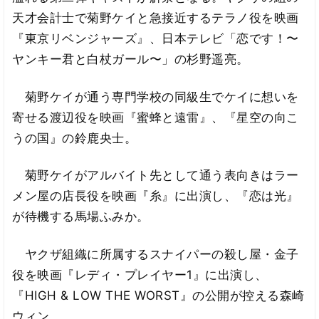
天才会計士で菊野ケイと急接近するテラノ役を映画
『東京リベンジャーズ』、日本テレビ「恋です！〜
ヤンキー君と白杖ガール〜」の杉野遥亮。
菊野ケイが通う専門学校の同級生でケイに想いを
寄せる渡辺役を映画『蜜蜂と遠雷』、『星空の向こ
うの国』の鈴鹿央士。
菊野ケイがアルバイト先として通う表向きはラー
メン屋の店長役を映画『糸』に出演し、『恋は光』
が待機する馬場ふみか。
ヤクザ組織に所属するスナイパーの殺し屋・金子
役を映画『レディ・プレイヤー1』に出演し、
『HIGH & LOW THE WORST』の公開が控える森崎
ウィン。