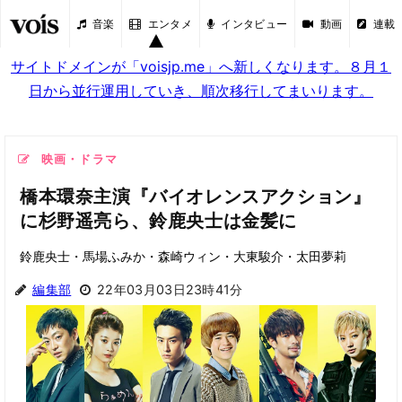
音楽
エンタメ
インタビュー
動画
連載
サイトドメインが「voisjp.me」へ新しくなります。８月１
日から並行運用していき、順次移行してまいります。
映画・ドラマ
橋本環奈主演『バイオレンスアクション』
に杉野遥亮ら、鈴鹿央士は金髪に
鈴鹿央士・馬場ふみか・森崎ウィン・大東駿介・太田夢莉
編集部
22年03月03日23時41分