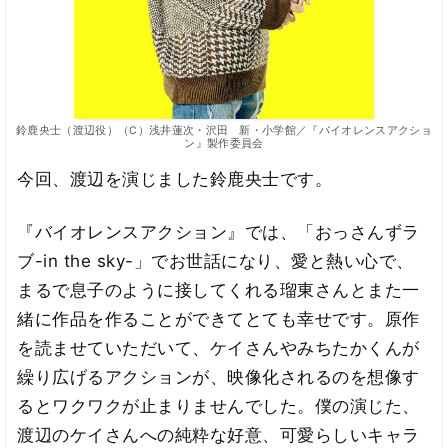
鈴鹿央士（渡辺役）（C）浅井蓮次・沢田 新・小学館／『バイオレンスアクショ
ン』製作委員会
今回、渡辺を演じました鈴鹿央士です。
『バイオレンスアクション』では、「おっさんずラ
ブ-in the sky-」でお世話になり、愛と熱い心で、
まるで息子のように接してくれる瑠東さんとまた一
緒に作品を作ることができてとても幸せです。原作
を読ませていただいて、ケイさんやみちたかくんが
繰り広げるアクションが、映像化されるのを想像す
るとワクワクが止まりませんでした。僕の演じた、
渡辺のケイさんへの純粋な好意、可愛らしいキャラ