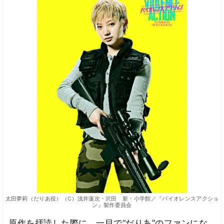
太田夢莉（だりあ役）（C）浅井蓮次・沢田 新・小学館／『バイオレンスアクショ
ン』製作委員会
原作を拝読した際に、一目で“だりあ”のファンにな