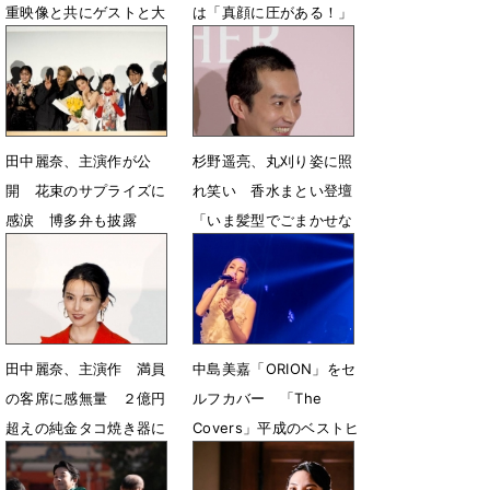
重映像と共にゲストと大
は「真顔に圧がある！」
泉洋が語り尽くす
4月5日 05時16分
6月25日 18時01分
田中麗奈、主演作が公
杉野遥亮、丸刈り姿に照
開 花束のサプライズに
れ笑い 香水まとい登壇
感涙 博多弁も披露
「いま髪型でごまかせな
いので笑」
4月4日 21時04分
3月26日 11時47分
田中麗奈、主演作 満員
中島美嘉「ORION」をセ
の客席に感無量 ２億円
ルフカバー 「The
超えの純金タコ焼き器に
Covers」平成のベストヒ
緊張「ご利益が」
ットSONG特集
3月3日 08時59分
2月17日 19時19分