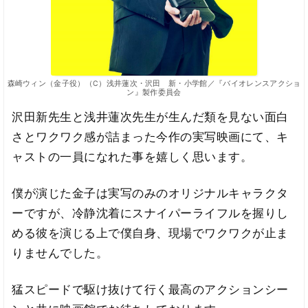
森崎ウィン（金子役）（C）浅井蓮次・沢田 新・小学館／『バイオレンスアクショ
ン』製作委員会
沢田新先生と浅井蓮次先生が生んだ類を見ない面白
さとワクワク感が詰まった今作の実写映画にて、キ
ャストの一員になれた事を嬉しく思います。
僕が演じた金子は実写のみのオリジナルキャラクタ
ーですが、冷静沈着にスナイパーライフルを握りし
める彼を演じる上で僕自身、現場でワクワクが止ま
りませんでした。
猛スピードで駆け抜けて行く最高のアクションシー