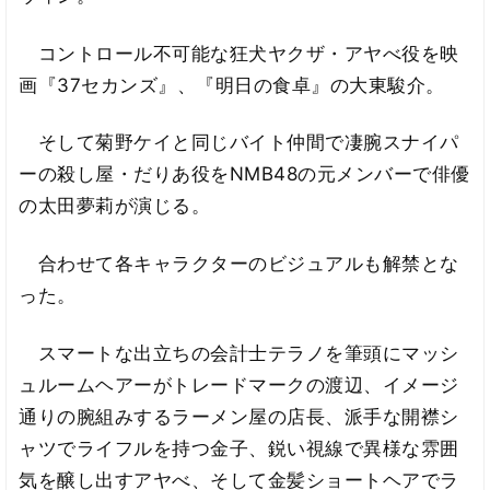
コントロール不可能な狂犬ヤクザ・アヤべ役を映
画『37セカンズ』、『明日の食卓』の大東駿介。
そして菊野ケイと同じバイト仲間で凄腕スナイパ
ーの殺し屋・だりあ役をNMB48の元メンバーで俳優
の太田夢莉が演じる。
合わせて各キャラクターのビジュアルも解禁とな
った。
スマートな出立ちの会計士テラノを筆頭にマッシ
ュルームヘアーがトレードマークの渡辺、イメージ
通りの腕組みするラーメン屋の店長、派手な開襟シ
ャツでライフルを持つ金子、鋭い視線で異様な雰囲
気を醸し出すアヤべ、そして金髪ショートヘアでラ