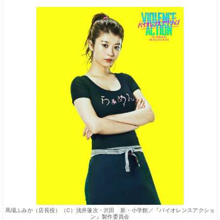
馬場ふみか（店長役）（C）浅井蓮次・沢田 新・小学館／『バイオレンスアクショ
ン』製作委員会