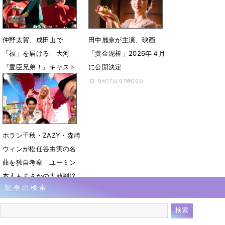
仲野太賀、成田山で
田中麗奈が主演、映画
「福」を届ける 大河
「黄金泥棒」2026年４月
『豊臣兄弟！』キャスト
に公開決定
が節分会に登場
9月17日 07時00分
2月4日 07時00分
ホラン千秋・ZAZY・森崎
ウィンが松任谷由実の名
曲を独自考察 ユーミン
本人もまさかの太鼓判!?
記事の検索
8月5日 18時00分