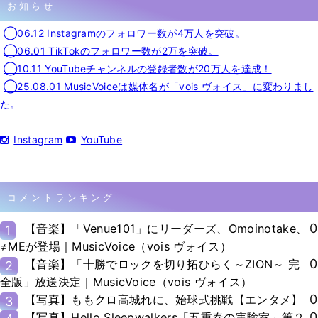
お知らせ
◯06.12 Instagramのフォロワー数が4万人を突破。
◯06.01 TikTokのフォロワー数が2万を突破。
◯10.11 YouTubeチャンネルの登録者数が20万人を達成！
◯25.08.01 MusicVoiceは媒体名が「vois ヴォイス」に変わりまし
た。
Instagram
YouTube
コメントランキング
0
【音楽】「Venue101」にリーダーズ、Omoinotake、
1
≠MEが登場｜MusicVoice（vois ヴォイス）
0
【音楽】「十勝でロックを切り拓ひらく～ZION～ 完
2
全版」放送決定｜MusicVoice（vois ヴォイス）
0
【写真】ももクロ高城れに、始球式挑戦【エンタメ】
3
0
【写真】Hello Sleepwalkers「五重奏の実験室」第２