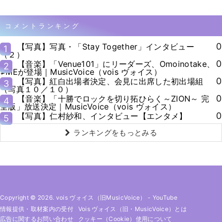
コメントランキング
0
【写真】写真・「Stay Together」インタビュー
1
（２）
0
【音楽】「Venue101」にリーダーズ、Omoinotake、
2
≠MEが登場｜MusicVoice（vois ヴォイス）
0
【写真】紅白出場者決定、会見に出席した初出場組
3
（写真１０／１０）
0
【音楽】「十勝でロックを切り拓ひらく～ZION～ 完
4
全版」放送決定｜MusicVoice（vois ヴォイス）
0
【写真】仁村紗和、インタビュー【エンタメ】
5
ランキングをもっとみる
Copyright © 2026. vois ヴォイス（旧MusicVoice）
-
YouTube
情報提供・取材案内の受付
Vois ヴォイス（旧・MusicVoice）とは
広告に関するお問い合わせ
クッキー（cookie）使用について