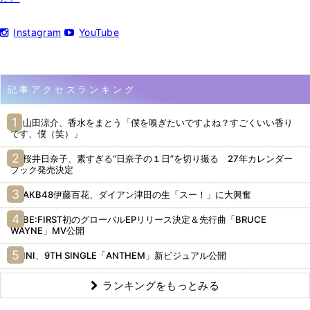
Instagram
YouTube
記事アクセスランキング
山田涼介、香水をまとう「僕を嗅ぎたいですよね？すごくいい香り
です、僕（笑）」
桜井日奈子、素すぎる“日奈子の１日”を切り撮る 27年カレンダー
ブック発売決定
AKB48伊藤百花、ダイアン津田の生「スー！」に大興奮
BE:FIRST初のグローバルEPリリース決定＆先行曲「BRUCE
WAYNE」MV公開
INI、9TH SINGLE「ANTHEM」新ビジュアル公開
ランキングをもっとみる