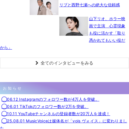
リブと西野七瀬への絶大な信頼感
山下リオ、ホラー映
画で主演 心霊現象
も役に活かす「取り
憑かれてもいい役だ
から」
全てのインタビューをみる
お知らせ
◯06.12 Instagramのフォロワー数が4万人を突破。
◯06.01 TikTokのフォロワー数が2万を突破。
◯10.11 YouTubeチャンネルの登録者数が20万人を達成！
◯25.08.01 MusicVoiceは媒体名が「vois ヴォイス」に変わりまし
た。