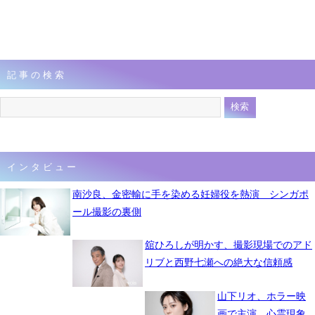
記事の検索
インタビュー
南沙良、金密輸に手を染める妊婦役を熱演 シンガポ
ール撮影の裏側
舘ひろしが明かす、撮影現場でのアド
リブと西野七瀬への絶大な信頼感
山下リオ、ホラー映
画で主演 心霊現象