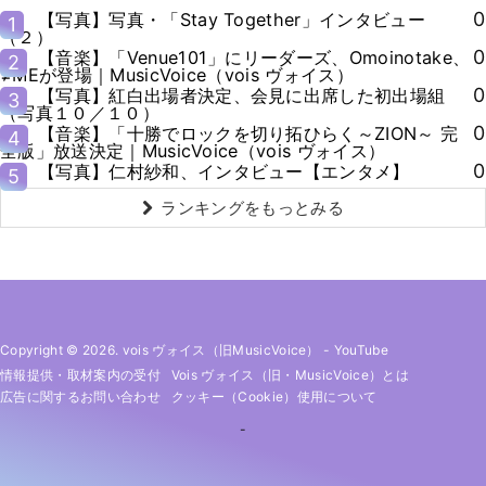
0
【写真】写真・「Stay Together」インタビュー
1
（２）
0
【音楽】「Venue101」にリーダーズ、Omoinotake、
2
≠MEが登場｜MusicVoice（vois ヴォイス）
0
【写真】紅白出場者決定、会見に出席した初出場組
3
（写真１０／１０）
0
【音楽】「十勝でロックを切り拓ひらく～ZION～ 完
4
全版」放送決定｜MusicVoice（vois ヴォイス）
0
【写真】仁村紗和、インタビュー【エンタメ】
5
ランキングをもっとみる
Copyright © 2026. vois ヴォイス（旧MusicVoice）
-
YouTube
情報提供・取材案内の受付
Vois ヴォイス（旧・MusicVoice）とは
広告に関するお問い合わせ
クッキー（cookie）使用について
-