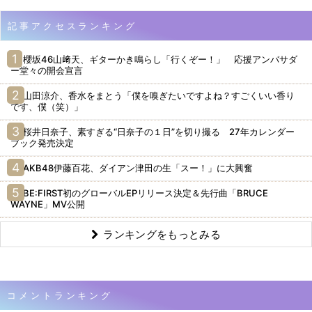
記事アクセスランキング
櫻坂46山﨑天、ギターかき鳴らし「行くぞー！」 応援アンバサダ
ー堂々の開会宣言
山田涼介、香水をまとう「僕を嗅ぎたいですよね？すごくいい香り
です、僕（笑）」
桜井日奈子、素すぎる“日奈子の１日”を切り撮る 27年カレンダー
ブック発売決定
AKB48伊藤百花、ダイアン津田の生「スー！」に大興奮
BE:FIRST初のグローバルEPリリース決定＆先行曲「BRUCE
WAYNE」MV公開
ランキングをもっとみる
コメントランキング