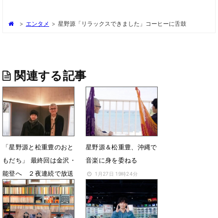
>
エンタメ
>
星野源「リラックスできました」コーヒーに舌鼓
関連する記事
「星野源と松重豊のおと
星野源＆松重豊、沖縄で
もだち」 最終回は金沢・
音楽に身を委ねる
能登へ ２夜連続で放送
1月27日 19時24分
2月24日 21時12分