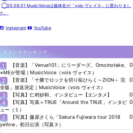
◯25.08.01 MusicVoiceは媒体名が「vois ヴォイス」に変わりまし
た。
Instagram
YouTube
コメントランキング
0
【音楽】「Venue101」にリーダーズ、Omoinotake、
1
≠MEが登場｜MusicVoice（vois ヴォイス）
0
【音楽】「十勝でロックを切り拓ひらく～ZION～ 完
2
全版」放送決定｜MusicVoice（vois ヴォイス）
0
【写真】仁村紗和、インタビュー【エンタメ】
3
0
【写真】写真＝TRUE「Around the TRUE」インタビ
4
ュー（１）
0
【写真】藤原さくら「Sakura Fujiwara tour 2018
5
yellow」初日公演（写真３）