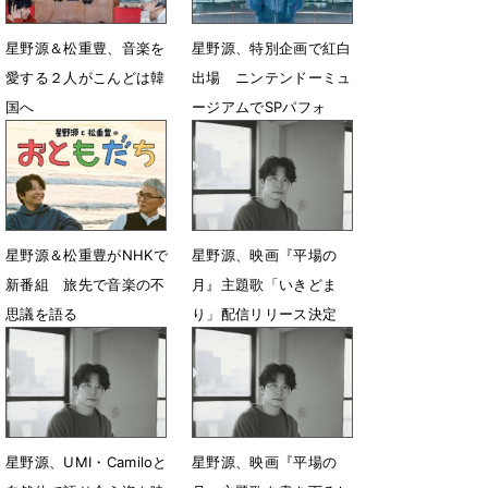
星野源＆松重豊、音楽を
星野源、特別企画で紅白
愛する２人がこんどは韓
出場 ニンテンドーミュ
国へ
ージアムでSPパフォ
1月9日 17時43分
12月16日 12時28分
星野源＆松重豊がNHKで
星野源、映画『平場の
新番組 旅先で音楽の不
月』主題歌「いきどま
思議を語る
り」配信リリース決定
12月12日 17時25分
11月10日 13時24分
星野源、UMI・Camiloと
星野源、映画『平場の