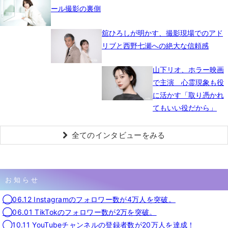
ール撮影の裏側
舘ひろしが明かす、撮影現場でのアド
リブと西野七瀬への絶大な信頼感
山下リオ、ホラー映画
で主演 心霊現象も役
に活かす「取り憑かれ
てもいい役だから」
全てのインタビューをみる
お知らせ
◯06.12 Instagramのフォロワー数が4万人を突破。
◯06.01 TikTokのフォロワー数が2万を突破。
◯10.11 YouTubeチャンネルの登録者数が20万人を達成！