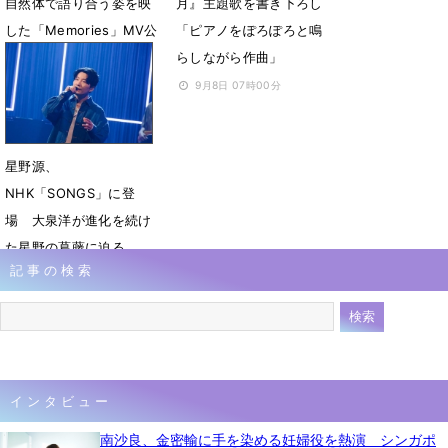
自然体で語り合う姿を映
月』主題歌を書き下ろし
した「Memories」MV公
「ピアノをぽろぽろと鳴
開
らしながら作曲」
11月3日 21時10分
9月8日 07時00分
星野源、
NHK「SONGS」に登
場 大泉洋が進化を続け
た星野の葛藤に迫る
記事の検索
5月8日 19時16分
インタビュー
南沙良、金密輸に手を染める妊婦役を熱演 シンガポ