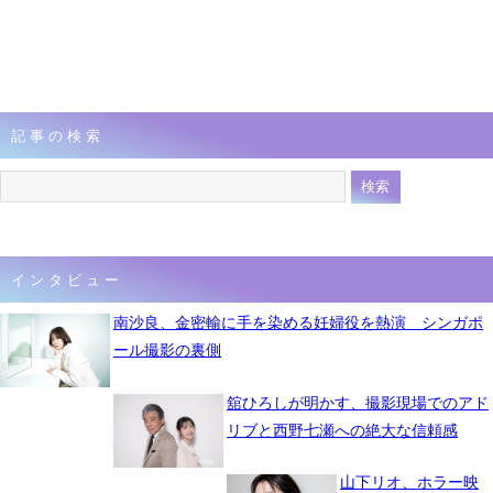
記事の検索
インタビュー
南沙良、金密輸に手を染める妊婦役を熱演 シンガポ
ール撮影の裏側
舘ひろしが明かす、撮影現場でのアド
リブと西野七瀬への絶大な信頼感
山下リオ、ホラー映