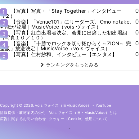
0
【写真】写真・「Stay Together」インタビュー
1
（２）
0
【音楽】「Venue101」にリーダーズ、Omoinotake、
2
≠MEが登場｜MusicVoice（vois ヴォイス）
0
【写真】紅白出場者決定、会見に出席した初出場組
3
（写真１０／１０）
0
【音楽】「十勝でロックを切り拓ひらく～ZION～ 完
4
全版」放送決定｜MusicVoice（vois ヴォイス）
0
【写真】仁村紗和、インタビュー【エンタメ】
5
ランキングをもっとみる
Copyright © 2026. vois ヴォイス（旧MusicVoice）
-
YouTube
情報提供・取材案内の受付
Vois ヴォイス（旧・MusicVoice）とは
広告に関するお問い合わせ
クッキー（cookie）使用について
-