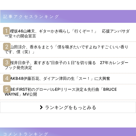
記事アクセスランキング
櫻坂46山﨑天、ギターかき鳴らし「行くぞー！」 応援アンバサダ
ー堂々の開会宣言
山田涼介、香水をまとう「僕を嗅ぎたいですよね？すごくいい香り
です、僕（笑）」
桜井日奈子、素すぎる“日奈子の１日”を切り撮る 27年カレンダー
ブック発売決定
AKB48伊藤百花、ダイアン津田の生「スー！」に大興奮
BE:FIRST初のグローバルEPリリース決定＆先行曲「BRUCE
WAYNE」MV公開
ランキングをもっとみる
コメントランキング