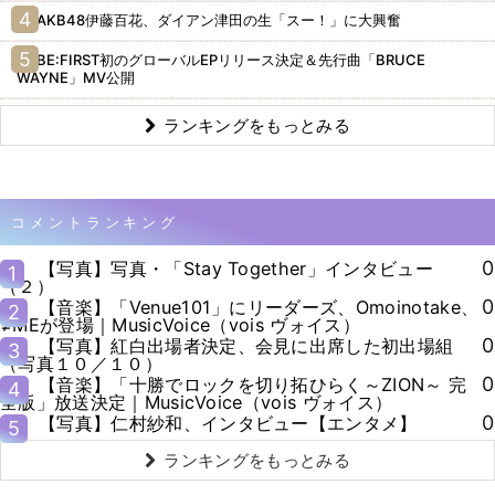
AKB48伊藤百花、ダイアン津田の生「スー！」に大興奮
BE:FIRST初のグローバルEPリリース決定＆先行曲「BRUCE
WAYNE」MV公開
ランキングをもっとみる
コメントランキング
0
【写真】写真・「Stay Together」インタビュー
1
（２）
0
【音楽】「Venue101」にリーダーズ、Omoinotake、
2
≠MEが登場｜MusicVoice（vois ヴォイス）
0
【写真】紅白出場者決定、会見に出席した初出場組
3
（写真１０／１０）
0
【音楽】「十勝でロックを切り拓ひらく～ZION～ 完
4
全版」放送決定｜MusicVoice（vois ヴォイス）
0
【写真】仁村紗和、インタビュー【エンタメ】
5
ランキングをもっとみる