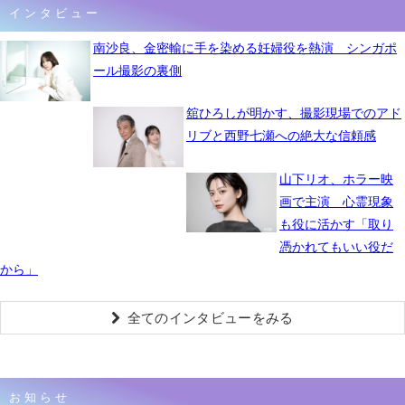
インタビュー
南沙良、金密輸に手を染める妊婦役を熱演 シンガポ
ール撮影の裏側
舘ひろしが明かす、撮影現場でのアド
リブと西野七瀬への絶大な信頼感
山下リオ、ホラー映
画で主演 心霊現象
も役に活かす「取り
憑かれてもいい役だ
から」
全てのインタビューをみる
お知らせ