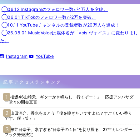
◯06.12 Instagramのフォロワー数が4万人を突破。
◯06.01 TikTokのフォロワー数が2万を突破。
◯10.11 YouTubeチャンネルの登録者数が20万人を達成！
◯25.08.01 MusicVoiceは媒体名が「vois ヴォイス」に変わりまし
た。
Instagram
YouTube
記事アクセスランキング
櫻坂46山﨑天、ギターかき鳴らし「行くぞー！」 応援アンバサダ
ー堂々の開会宣言
山田涼介、香水をまとう「僕を嗅ぎたいですよね？すごくいい香り
です、僕（笑）」
桜井日奈子、素すぎる“日奈子の１日”を切り撮る 27年カレンダー
ブック発売決定