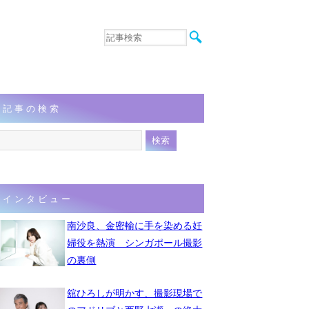
音楽
エンタメ
インタビュー
動画
記事の検索
連載
フォト
インタビュー
南沙良、金密輸に手を染める妊
婦役を熱演 シンガポール撮影
の裏側
舘ひろしが明かす、撮影現場で