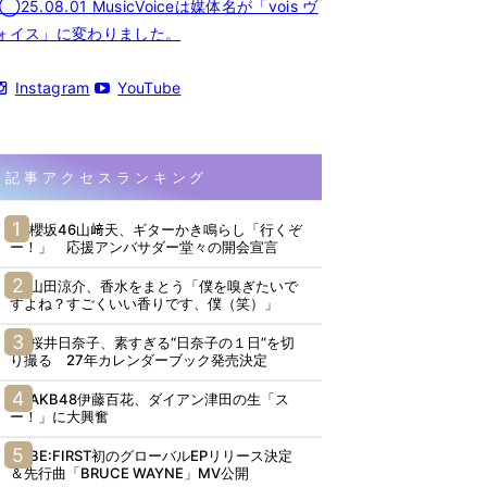
◯25.08.01 MusicVoiceは媒体名が「vois ヴ
ォイス」に変わりました。
Instagram
YouTube
記事アクセスランキング
櫻坂46山﨑天、ギターかき鳴らし「行くぞ
ー！」 応援アンバサダー堂々の開会宣言
山田涼介、香水をまとう「僕を嗅ぎたいで
すよね？すごくいい香りです、僕（笑）」
桜井日奈子、素すぎる“日奈子の１日”を切
り撮る 27年カレンダーブック発売決定
AKB48伊藤百花、ダイアン津田の生「ス
ー！」に大興奮
BE:FIRST初のグローバルEPリリース決定
＆先行曲「BRUCE WAYNE」MV公開