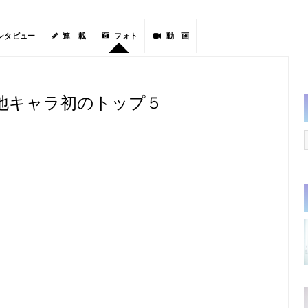
ンタビュー
連 載
フォト
動 画
地キャラ初のトップ５