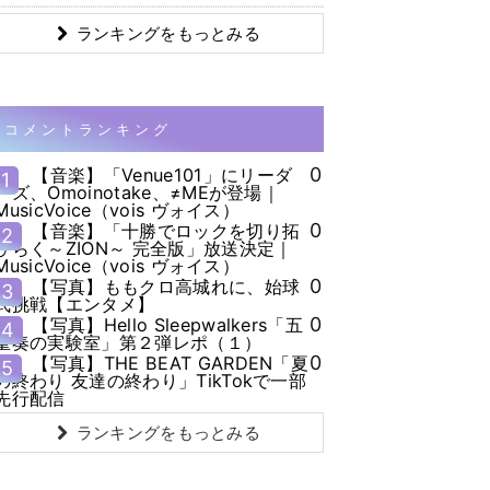
ランキングをもっとみる
コメントランキング
0
【音楽】「Venue101」にリーダ
1
ーズ、Omoinotake、≠MEが登場｜
MusicVoice（vois ヴォイス）
0
【音楽】「十勝でロックを切り拓
2
ひらく～ZION～ 完全版」放送決定｜
MusicVoice（vois ヴォイス）
0
【写真】ももクロ高城れに、始球
3
式挑戦【エンタメ】
0
【写真】Hello Sleepwalkers「五
4
重奏の実験室」第２弾レポ（１）
0
【写真】THE BEAT GARDEN「夏
5
の終わり 友達の終わり」TikTokで一部
先行配信
ランキングをもっとみる