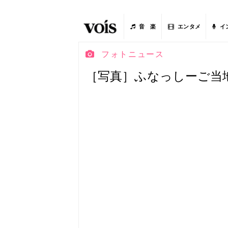
音 楽
エンタメ
イ
フォトニュース
［写真］ふなっしーご当