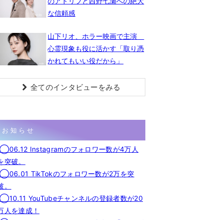
のアドリブと西野七瀬への絶大
な信頼感
山下リオ、ホラー映画で主演
心霊現象も役に活かす「取り憑
かれてもいい役だから」
全てのインタビューをみる
お知らせ
◯06.12 Instagramのフォロワー数が4万人
を突破。
◯06.01 TikTokのフォロワー数が2万を突
破。
◯10.11 YouTubeチャンネルの登録者数が20
万人を達成！