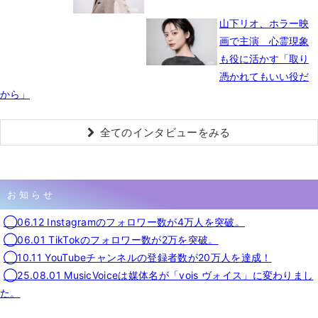
山下リオ、ホラー映
画で主演 心霊現象
も役に活かす「取り
憑かれてもいい役だ
から」
全てのインタビューをみる
お知らせ
◯06.12 Instagramのフォロワー数が4万人を突破。
◯06.01 TikTokのフォロワー数が2万を突破。
◯10.11 YouTubeチャンネルの登録者数が20万人を達成！
◯25.08.01 MusicVoiceは媒体名が「vois ヴォイス」に変わりまし
た。