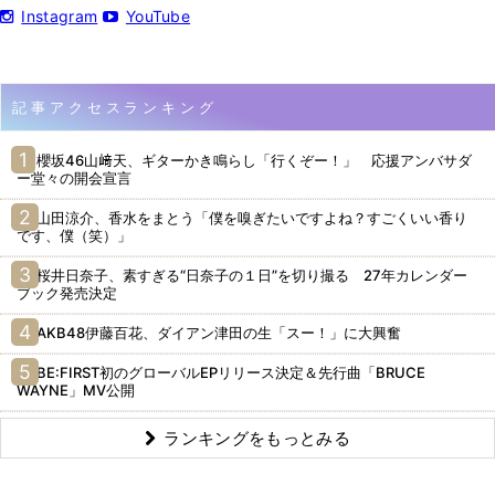
Instagram
YouTube
記事アクセスランキング
櫻坂46山﨑天、ギターかき鳴らし「行くぞー！」 応援アンバサダ
ー堂々の開会宣言
山田涼介、香水をまとう「僕を嗅ぎたいですよね？すごくいい香り
です、僕（笑）」
桜井日奈子、素すぎる“日奈子の１日”を切り撮る 27年カレンダー
ブック発売決定
AKB48伊藤百花、ダイアン津田の生「スー！」に大興奮
BE:FIRST初のグローバルEPリリース決定＆先行曲「BRUCE
WAYNE」MV公開
ランキングをもっとみる