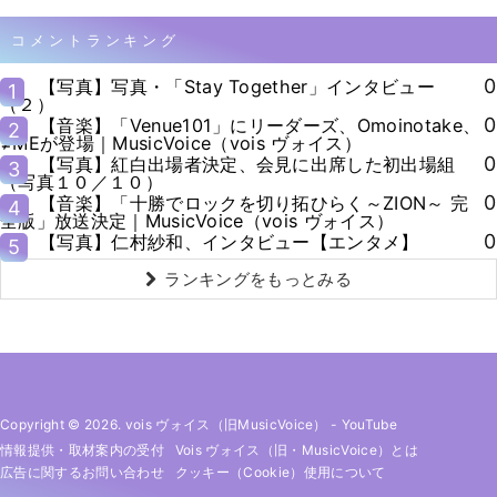
コメントランキング
0
【写真】写真・「Stay Together」インタビュー
1
（２）
0
【音楽】「Venue101」にリーダーズ、Omoinotake、
2
≠MEが登場｜MusicVoice（vois ヴォイス）
0
【写真】紅白出場者決定、会見に出席した初出場組
3
（写真１０／１０）
0
【音楽】「十勝でロックを切り拓ひらく～ZION～ 完
4
全版」放送決定｜MusicVoice（vois ヴォイス）
0
【写真】仁村紗和、インタビュー【エンタメ】
5
ランキングをもっとみる
Copyright © 2026. vois ヴォイス（旧MusicVoice）
-
YouTube
情報提供・取材案内の受付
Vois ヴォイス（旧・MusicVoice）とは
広告に関するお問い合わせ
クッキー（cookie）使用について