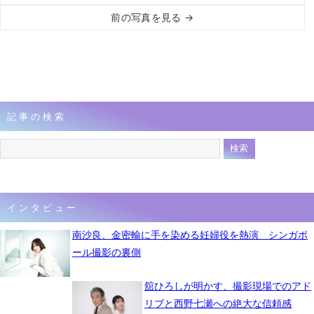
前の写真を見る →
記事の検索
インタビュー
南沙良、金密輸に手を染める妊婦役を熱演 シンガポ
ール撮影の裏側
舘ひろしが明かす、撮影現場でのアド
リブと西野七瀬への絶大な信頼感